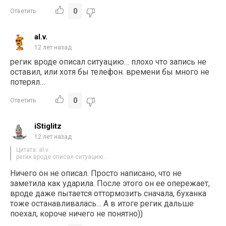
0
Ответить
al.v.
12 лет назад
регик вроде описал ситуацию… плохо что запись не
оставил, или хотя бы телефон. времени бы много не
потерял…
0
Ответить
iStiglitz
12 лет назад
Цитата: al.v.
регик вроде описал ситуацию…
Ничего он не описал. Просто написано, что не
заметила как ударила. После этого он ее опережает,
вроде даже пытается оттормозить сначала, буханка
тоже останавливалась… А в итоге регик дальше
поехал, короче ничего не понятно))