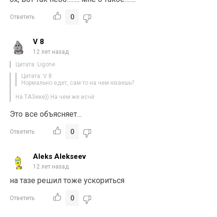
0
Ответить
V 8
12 лет назад
Цитата: Ligone
Цитата: V 8
Нормально едет, сам то на чем юзаешь?
На ТАЗике)) На чем же исчё
Это все объясняет…
0
Ответить
Aleks Alekseev
12 лет назад
на тазе решил тоже ускориться
0
Ответить