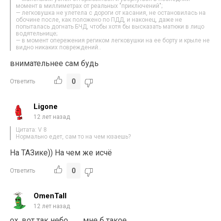
момент в миллиметрах от реальных "приключений";
— легковушка не улетела с дороги от касания, не остановилась на
обочине после, как положено по ПДД, и наконец, даже не
попыталась догнать БЧД, чтобы хотя бы высказать матюки в лицо
водятельнице;
— в момент опережения региком легковушки на ее борту и крыле не
видно никаких повреждений..
внимательнее сам будь
0
Ответить
Ligone
12 лет назад
Цитата: V 8
Нормально едет, сам то на чем юзаешь?
На ТАЗике)) На чем же исчё
0
Ответить
OmenTall
12 лет назад
ох, вот так небо…….. мне б такое…….