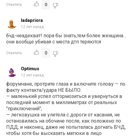
0
Ответить
ladapriora
12 лет назад
бчд-неадекват! пора бы знать,тем более женщина…
они вообще убивая с места дтп теряются
0
Ответить
Optimus
12 лет назад
форумчане, протрите глаза и включите голову — по
факту контакта/удара НЕ БЫЛО:
— маленький успел оттормозиться и увернуться в
последний момент в миллиметрах от реальных
"приключений";
— легковушка не улетела с дороги от касания, не
остановилась на обочине после, как положено по
ПДД, и наконец, даже не попыталась догнать БЧД,
чтобы хотя бы высказать матюки в лицо