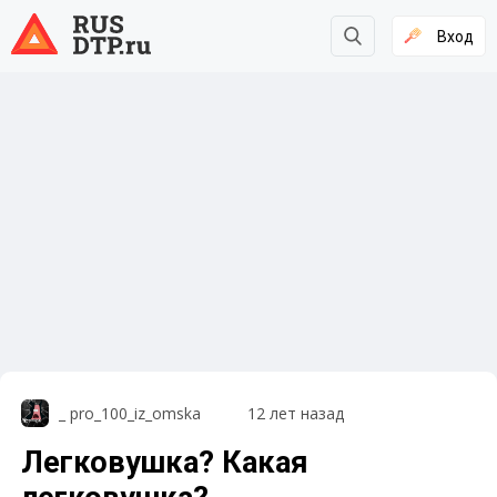
Вход
_ pro_100_iz_omska
12 лет назад
Легковушка? Какая