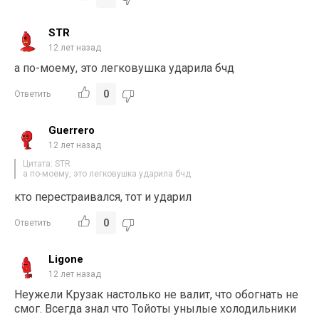
STR
12 лет назад
а по-моему, это легковушка ударила бчд
0
Ответить
Guerrero
12 лет назад
Цитата: STR
а по-моему, это легковушка ударила бчд
кто перестраивался, тот и ударил
0
Ответить
Ligone
12 лет назад
Неужели Крузак настолько не валит, что обогнать не
смог. Всегда знал что Тойоты унылые холодильники