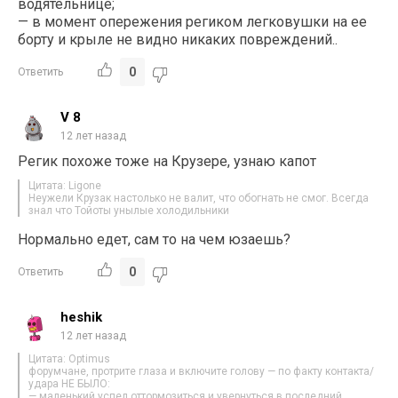
водятельнице;
— в момент опережения региком легковушки на ее
борту и крыле не видно никаких повреждений..
0
Ответить
V 8
12 лет назад
Регик похоже тоже на Крузере, узнаю капот
Цитата: Ligone
Неужели Крузак настолько не валит, что обогнать не смог. Всегда
знал что Тойоты унылые холодильники
Нормально едет, сам то на чем юзаешь?
0
Ответить
heshik
12 лет назад
Цитата: Optimus
форумчане, протрите глаза и включите голову — по факту контакта/
удара НЕ БЫЛО:
— маленький успел оттормозиться и увернуться в последний