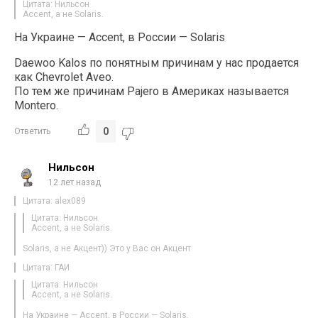
Цитата: Нильсон
Accent, а не Solaris.
На Украине — Accent, в России — Solaris
Daewoo Kalos по понятным причинам у нас продается
как Chevrolet Aveo.
По тем же причинам Pajero в Америках называется
Montero.
0
Ответить
Нильсон
12 лет назад
Цитата: alex089
Цитата: Нильсон
Accent, а не Solaris.
Solaris, а не Акцент)) Это у Вас он Акцент
Цитата: ГАИ
Цитата: Нильсон
Accent, а не Solaris.
На Украине — Accent, в России — Solaris.