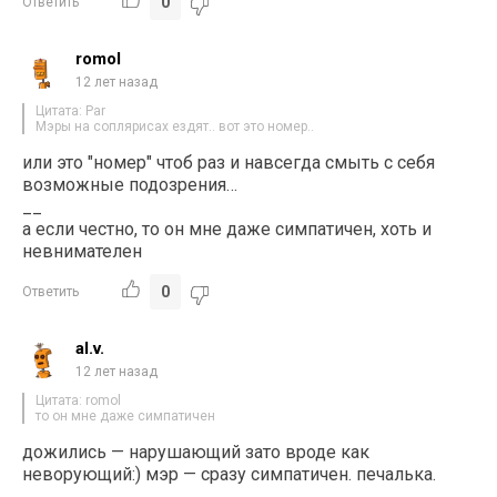
0
Ответить
romol
12 лет назад
Цитата: Par
Мэры на соплярисах ездят.. вот это номер..
или это "номер" чтоб раз и навсегда смыть с себя
возможные подозрения…
__
а если честно, то он мне даже симпатичен, хоть и
невнимателен
0
Ответить
al.v.
12 лет назад
Цитата: romol
то он мне даже симпатичен
дожились — нарушающий зато вроде как
неворующий:) мэр — сразу симпатичен. печалька.