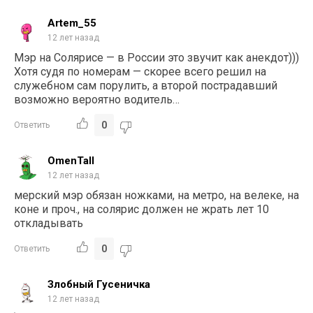
Artem_55
12 лет назад
Мэр на Солярисе — в России это звучит как анекдот)))
Хотя судя по номерам — скорее всего решил на
служебном сам порулить, а второй пострадавший
возможно вероятно водитель…
0
Ответить
OmenTall
12 лет назад
мерский мэр обязан ножками, на метро, на велеке, на
коне и проч., на солярис должен не жрать лет 10
откладывать
0
Ответить
Злобный Гусеничка
12 лет назад