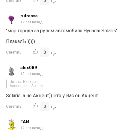
0
Ответить
rutrassa
12 лет назад
"мэр города за рулем автомобиля Hyundai Solaris"
ПлакалЪ )))))
0
Ответить
alex089
12 лет назад
Цитата: Нильсон
Accent, а не Solaris.
Solaris, а не Акцент)) Это у Вас он Акцент
0
Ответить
ГАИ
12 лет назад