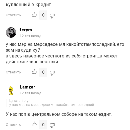
купленный в кредит
0
Ответить
ferym
12 лет назад
у нас мэр на мерседесе мл какойтотампоследний, его
зам на ауди ку7
а здесь наверное честного из себя строит…а может
действительно честный
0
Ответить
Lamzar
12 лет назад
Цитата: ferym
у нас мэр на мерседесе мл какойтотампоследний
У нас поп в центральном соборе на таком ездит.
0
Ответить