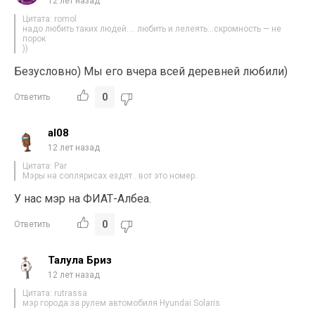
12 лет назад
Цитата: romol
надо любить таких людей…. любить и лелеять…скромность — не
порок
))
Безусловно) Мы его вчера всей деревней любили)
0
Ответить
al08
12 лет назад
Цитата: Par
Мэры на соплярисах ездят.. вот это номер..
У нас мэр на ФИАТ-Албеа.
0
Ответить
Талула Бриз
12 лет назад
Цитата: rutrassa
мэр города за рулем автомобиля Hyundai Solaris