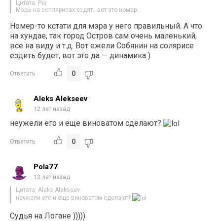
Цитата: Par
Мэры на соплярисах ездят.. вот это номер..
Номер-то кстати для мэра у него правильный. А что
на хундае, так город Остров сам очень маленький,
все на виду и т.д. Вот ежели Собянин на солярисе
ездить будет, вот это да — динамика )
0
Ответить
Aleks Alekseev
12 лет назад
неужели его и еще виноватом сделают?
0
Ответить
Pola77
12 лет назад
Цитата: Aleks Alekseev
неужели его и еще виноватом сделают?
Судья на Логане )))))