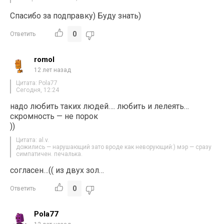
Спасибо за подправку) Буду знать)
0
Ответить
romol
12 лет назад
Цитата: Pola77
Сегодня, 12:24
надо любить таких людей…. любить и лелеять…
скромность — не порок
))
Цитата: al.v.
дожились — нарушающий зато вроде как неворующий:) мэр — сразу
симпатичен. печалька.
согласен…(( из двух зол…
0
Ответить
Pola77