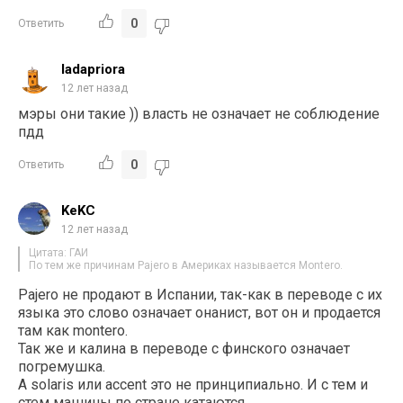
0
Ответить
ladapriora
12 лет назад
мэры они такие )) власть не означает не соблюдение
пдд
0
Ответить
KeKC
12 лет назад
Цитата: ГАИ
По тем же причинам Pajero в Америках называется Montero.
Pajero не продают в Испании, так-как в переводе с их
языка это слово означает онанист, вот он и продается
там как montero.
Так же и калина в переводе с финского означает
погремушка.
А solaris или accent это не принципиально. И с тем и
стем машины по стране катаются.