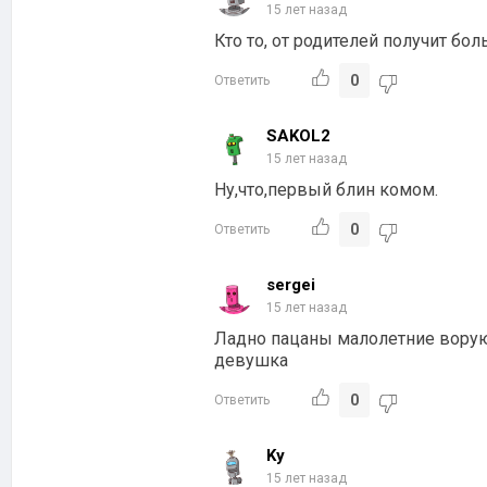
15 лет назад
Кто то, от родителей получит б
0
Ответить
SAKOL2
15 лет назад
Ну,что,первый блин комом.
0
Ответить
sergei
15 лет назад
Ладно пацаны малолетние воруют
девушка
0
Ответить
Ky
15 лет назад