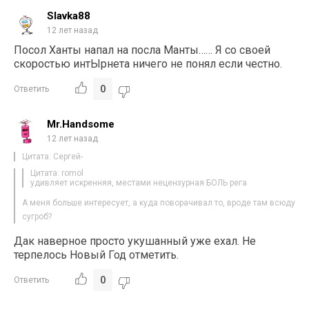
Slavka88
12 лет назад
Посол Ханты напал на посла Манты…… Я со своей
скоростью интЫрнета ничего не понял если честно.
0
Ответить
Mr.Handsome
12 лет назад
Цитата: Сергей-
Цитата: romol
удивляет искренняя, местами нецензурная БОЛЬ рега
А меня больше интересует, а куда поворачивал то, вроде там всюду
сугроб?
Дак наверное просто укушанный уже ехал. Не
терпелось Новый Год отметить.
0
Ответить