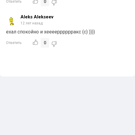
0
Ответить
Aleks Alekseev
12 лет назад
ехал спокойно и хеееерррррракс (с) ))))
0
Ответить