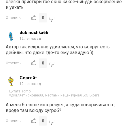
слегка приоткрытое окно какое-нибудь оскорбление
и уехать
0
Ответить
dubinushka66
12 лет назад
Автор так искренне удивляется, что вокруг есть
дебилы, что даже где-то ему завидую ))
0
Ответить
Сергей-
12 лет назад
Цитата: romol
удивляет искренняя, местами нецензурная БОЛЬ рега
А меня больше интересует, а куда поворачивал то,
вроде там всюду сугроб?
0
Ответить