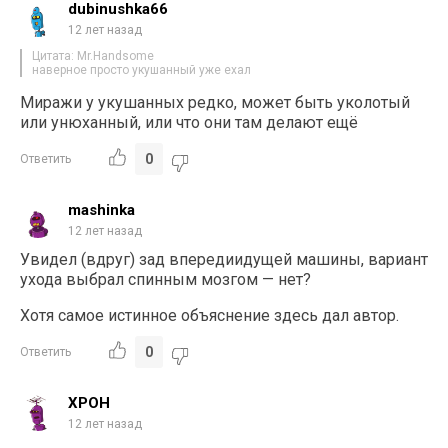
dubinushka66
12 лет назад
Цитата: Mr.Handsome
наверное просто укушанный уже ехал
Миражи у укушанных редко, может быть уколотый
или унюханный, или что они там делают ещё
0
Ответить
mashinka
12 лет назад
Увидел (вдруг) зад впередиидущей машины, вариант
ухода выбрал спинным мозгом — нет?
Хотя самое истинное объяснение здесь дал автор.
0
Ответить
ХРОН
12 лет назад