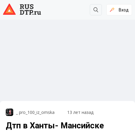
Вход
_ pro_100_iz_omska
13 лет назад
Дтп в Ханты- Мансийске