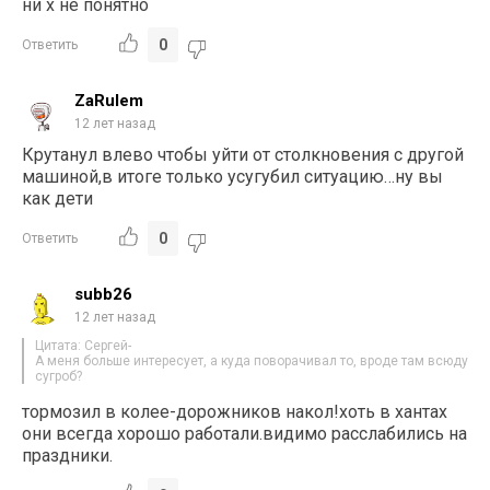
ни х не понятно
0
Ответить
ZaRulem
12 лет назад
Крутанул влево чтобы уйти от столкновения с другой
машиной,в итоге только усугубил ситуацию…ну вы
как дети
0
Ответить
subb26
12 лет назад
Цитата: Сергей-
А меня больше интересует, а куда поворачивал то, вроде там всюду
сугроб?
тормозил в колее-дорожников накол!хоть в хантах
они всегда хорошо работали.видимо расслабились на
праздники.