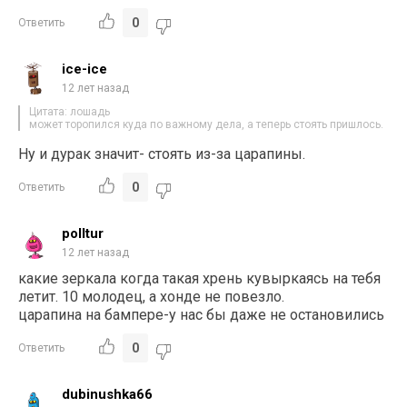
0
Ответить
ice-ice
12 лет назад
Цитата: лошадь
может торопился куда по важному дела, а теперь стоять пришлось.
Ну и дурак значит- стоять из-за царапины.
0
Ответить
polltur
12 лет назад
какие зеркала когда такая хрень кувыркаясь на тебя
летит. 10 молодец, а хонде не повезло.
царапина на бампере-у нас бы даже не остановились
0
Ответить
dubinushka66