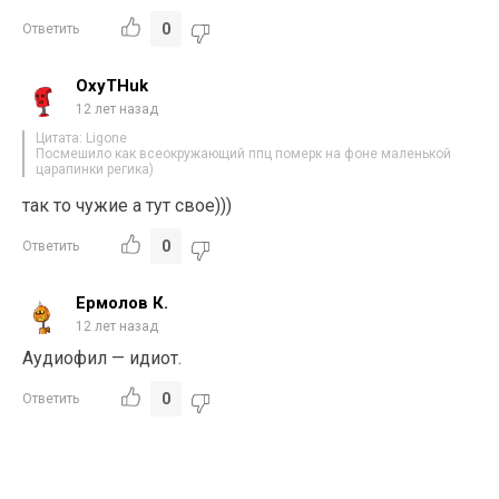
0
Ответить
OxyTHuk
12 лет назад
Цитата: Ligone
Посмешило как всеокружающий ппц померк на фоне маленькой
царапинки регика)
так то чужие а тут свое)))
0
Ответить
Ермолов К.
12 лет назад
Аудиофил — идиот.
0
Ответить