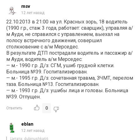
msv
12 лет назад
22.10.2013 в 21:00 на ул. Красных зорь, 18 водитель
(1990 г.р., стаж 3 года, работает: сварщик), управляя а/
м Ауди, не справился с управлением, выехал на
полосу встречного движения, совершил
столкновение с а/м Мерседес.
В результате ДТП пострадали водитель и пассажир а/
м Ауди, водитель а/м Мерседес:
— м.- 1990 г.р. Д/з: СГМ, ушиб грудной клетки.
Больница №39. Госпитализирован.
— м.- 1995 г.р. Д/з: сочетанная травма, ЗЧМТ, перелом
таза. Больница №13. Госпитализирован.
— м.- 1993 г.р. Д/з: ушибы лица и головы. Больница
№39. Отпущен.
0
Ответить
eblan
12 лет назад
Цитата: dubinushka66