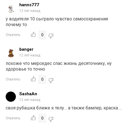
hanns777
12 лет назад
у водителя 10 сыграло чувство самосохранения
почему то
0
Ответить
banger
12 лет назад
похоже что мерседес спас жизнь десяточнику, ну
здоровье то точно
0
Ответить
SashaAn
12 лет назад
своя рубашка ближе к телу… а также бампер, краска….
0
Ответить