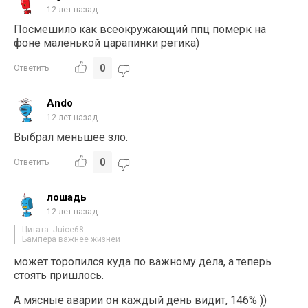
12 лет назад
Посмешило как всеокружающий ппц померк на
фоне маленькой царапинки регика)
0
Ответить
Ando
12 лет назад
Выбрал меньшее зло.
0
Ответить
лошадь
12 лет назад
Цитата: Juice68
Бампера важнее жизней
может торопился куда по важному дела, а теперь
стоять пришлось.
А мясные аварии он каждый день видит, 146% ))