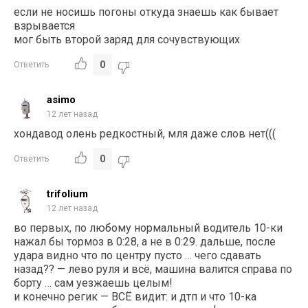
если не носишь погоны откуда знаешь как бывает
взрывается
мог быть второй заряд для сочувствующих
0
Ответить
asimo
12 лет назад
хондавод олень редкостный, мля даже слов нет(((
0
Ответить
trifolium
12 лет назад
во первых, по любому нормальный водитель 10-ки
нажал бы тормоз в 0:28, а не в 0:29. дальше, после
удара видно что по центру пусто … чего сдавать
назад?? — лево руля и всё, машина валится справа по
борту … сам уезжаешь целым!
и конечно регик — ВСЁ видит: и дтп и что 10-ка