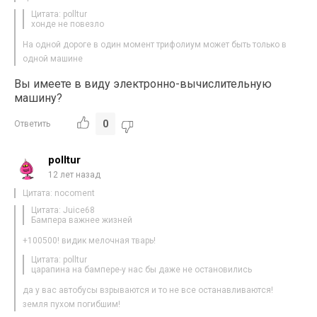
Цитата: polltur
хонде не повезло
На одной дороге в один момент трифолиум может быть только в
одной машине
Вы имеете в виду электронно-вычислительную
машину?
0
Ответить
polltur
12 лет назад
Цитата: nocoment
Цитата: Juice68
Бампера важнее жизней
+100500! видик мелочная тварь!
Цитата: polltur
царапина на бампере-у нас бы даже не остановились
да у вас автобусы взрываются и то не все останавливаются!
земля пухом погибшим!