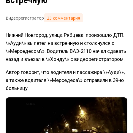
встречную
23 комментария
Видеорегистратор
Нижний Новгород, улица Рябцева. произошло ДТП.
\»Ауди\» вылетел на встречную и столкнулся с
\»Мерседесом\». Водитель ВАЗ-2110 начал сдавать
назад и въехал в \»Хонду\» с видеорегистратором.
Автор говорит, что водителя и пассажира \»Ауди\»,
а также водителя \»Мерседеса\» отправили в 39-ю
больницу.