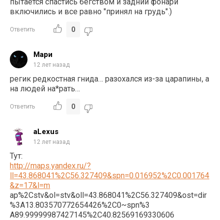
пытается спастись бегством и заднии фонари
включились и все равно "принял на грудь".)
0
Ответить
Мари
12 лет назад
регик редкостная гнида… разохался из-за царапины, а
на людей на*рать…
0
Ответить
aLexus
12 лет назад
Тут:
http://maps.yandex.ru/?
ll=43.868041%2C56.327409&spn=0.016952%2C0.001764
&z=17&l=m
ap%2Cstv&ol=stv&oll=43.868041%2C56.327409&ost=dir
%3A13.803570772654426%2C0~spn%3
A89.99999987427145%2C40.82569169330606