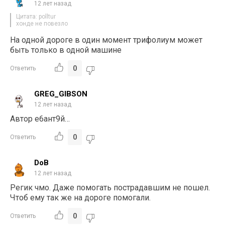
12 лет назад
Цитата: polltur
хонде не повезло
На одной дороге в один момент трифолиум может
быть только в одной машине
0
Ответить
GREG_GIBSON
12 лет назад
Автор е6ант9й…
0
Ответить
DoB
12 лет назад
Регик чмо. Даже помогать пострадавшим не пошел.
Чтоб ему так же на дороге помогали.
0
Ответить