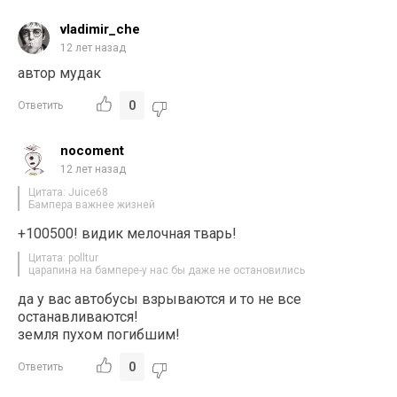
vladimir_che
12 лет назад
автор мудак
0
Ответить
nocoment
12 лет назад
Цитата: Juice68
Бампера важнее жизней
+100500! видик мелочная тварь!
Цитата: polltur
царапина на бампере-у нас бы даже не остановились
да у вас автобусы взрываются и то не все
останавливаются!
земля пухом погибшим!
0
Ответить