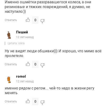
Именно ошмётки разорвавшегося колеса, а они
резиновые и тяжких повреждений, я думаю, не
наступило:))
0
Ответить
Пеший
12 лет назад
Цитата: iskra
Ну не видят люди обшивки))) И хорошо, что мимо всё
пролетело.
0
Ответить
romol
12 лет назад
именно рядом с регом…. чей-то надо в жизни регу
менять
0
Ответить