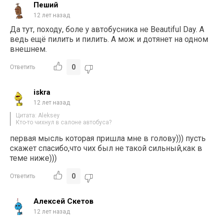
Пеший
12 лет назад
Да тут, походу, боле у автобусника не Beautiful Day. А
ведь ещё пилить и пилить. А мож и дотянет на одном
внешнем.
0
Ответить
iskra
12 лет назад
Цитата: Aleksey
Кто-то чихнул в салоне автобуса?
первая мысль которая пришла мне в голову))) пусть
скажет спасибо,что чих был не такой сильный,как в
теме ниже)))
0
Ответить
Алексей Скетов
12 лет назад