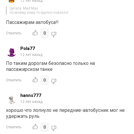
12 лет назад
Цитата: Mad Max
по моему кому то крупно повезло!
Пассажирам автобуса!!
0
Ответить
Pola77
12 лет назад
По таким дорогам безопасно только на
пассажирском танке
0
Ответить
hanns777
12 лет назад
хорошо что лопнуло не передние-автобусник мог не
удержать руль
0
Ответить