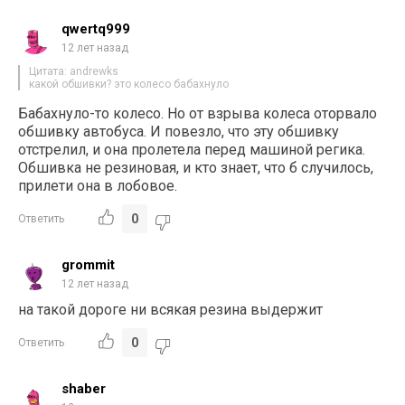
qwertq999
12 лет назад
Цитата: andrewks
какой обшивки? это колесо бабахнуло
Бабахнуло-то колесо. Но от взрыва колеса оторвало
обшивку автобуса. И повезло, что эту обшивку
отстрелил, и она пролетела перед машиной регика.
Обшивка не резиновая, и кто знает, что б случилось,
прилети она в лобовое.
0
Ответить
grommit
12 лет назад
на такой дороге ни всякая резина выдержит
0
Ответить
shaber