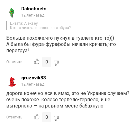
Dalnoboets
12 лет назад
Цитата: Aleksey
Кто-то чихнул в салоне автобуса?
Больше похоже,что пукнул в туалете кто-то)))
А была бы фура-фурафобы начали кричать,что
перегруз!
0
Ответить
gruzovik83
12 лет назад
дорога конечно вся в ямах, это не Украина случаем?
очень похоже. колесо терпело-терпело, и не
вытерпело — на ровном месте бабахнуло
0
Ответить