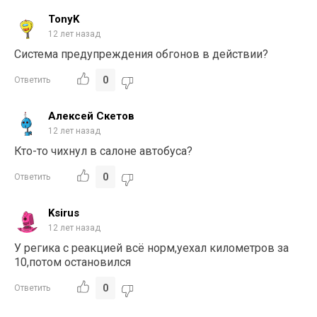
TonyK
12 лет назад
Система предупреждения обгонов в действии?
0
Ответить
Алексей Скетов
12 лет назад
Кто-то чихнул в салоне автобуса?
0
Ответить
Ksirus
12 лет назад
У регика с реакцией всё норм,уехал километров за
10,потом остановился
0
Ответить