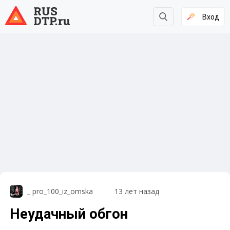
Вход
_ pro_100_iz_omska
13 лет назад
Неудачный обгон