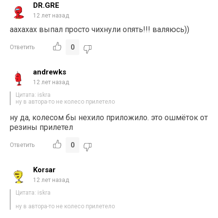
DR.GRE
12 лет назад
аахахах выпал просто чихнули опять!!! валяюсь))
0
Ответить
andrewks
12 лет назад
Цитата: iskra
ну в автора-то не колесо прилетело
ну да, колесом бы нехило приложило. это ошмёток от
резины прилетел
0
Ответить
Korsar
12 лет назад
Цитата: iskra
ну в автора-то не колесо прилетело