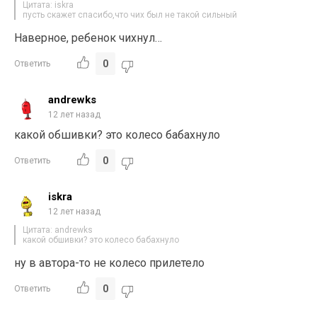
Цитата: iskra
пусть скажет спасибо,что чих был не такой сильный
Наверное, ребенок чихнул…
0
Ответить
andrewks
12 лет назад
какой обшивки? это колесо бабахнуло
0
Ответить
iskra
12 лет назад
Цитата: andrewks
какой обшивки? это колесо бабахнуло
ну в автора-то не колесо прилетело
0
Ответить