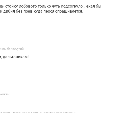
- стойку лобового только чуть подсогнуло… ехал бы
ак дибил без прав куда перся спрашивается.
ник, близорукий.
м, дальтоникам!
оникам!
будет внимательней с длинномерами и негабаритами.