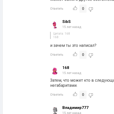
0
Ответить
SibS
15 лет назад
Цитата: 168
168 :
и зачем ты это написал?
0
Ответить
168
15 лет назад
Затем, что может кто в следующ
негабаритами.
0
Ответить
Владимир777
15 лет назад