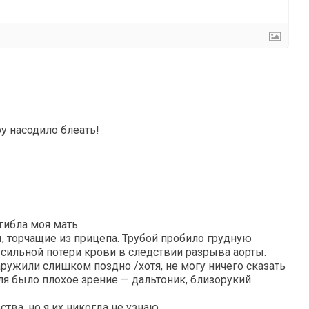
у насодило блеать!
гибла моя мать.
ы, торчащие из прицепа. Трубой пробило грудную
 сильной потери крови в следствии разрыва аорты.
ужили слишком поздно /хотя, не могу ничего сказать
еля было плохое зрение — дальтоник, близорукий.
тва, но я их никогда не узнаю.