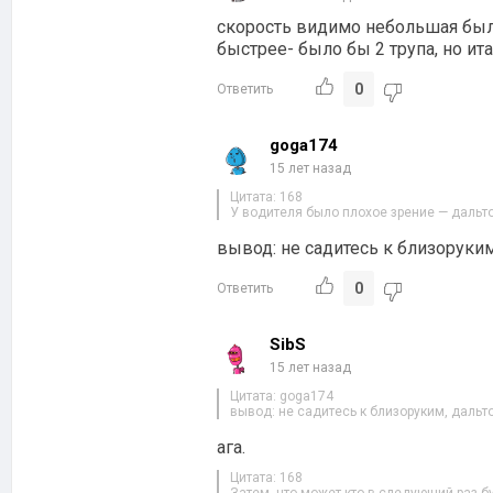
скорость видимо небольшая была
быстрее- было бы 2 трупа, но ит
0
Ответить
goga174
15 лет назад
Цитата: 168
У водителя было плохое зрение — дальто
вывод: не садитесь к близоруки
0
Ответить
SibS
15 лет назад
Цитата: goga174
вывод: не садитесь к близоруким, дальт
ага.
Цитата: 168
Затем, что может кто в следующий раз 