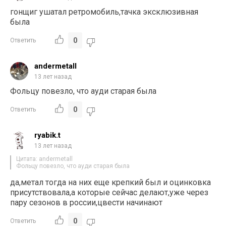
гонщиг ушатал ретромобиль,тачка эксклюзивная
была
0
Ответить
andermetall
13 лет назад
Фольцу повезло, что ауди старая была
0
Ответить
ryabik.t
13 лет назад
Цитата: andermetall
Фольцу повезло, что ауди старая была
да,метал тогда на них еще крепкий был и оцинковка
присутствовала,а которые сейчас делают,уже через
пару сезонов в россии,цвести начинают
0
Ответить