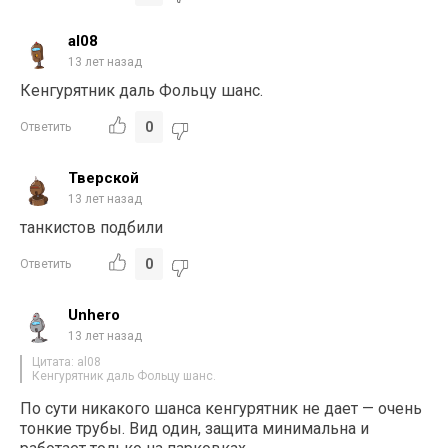
al08
13 лет назад
Кенгурятник даль Фольцу шанс.
0
Ответить
Тверской
13 лет назад
танкистов подбили
0
Ответить
Unhero
13 лет назад
Цитата: al08
Кенгурятник даль Фольцу шанс.
По сути никакого шанса кенгурятник не дает — очень
тонкие трубы. Вид один, защита минимальна и