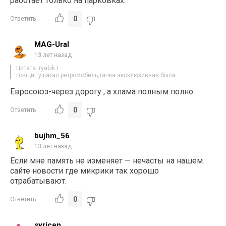
работает только на парковках.
0
Ответить
MAG-Ural
13 лет назад
Цитата: ryabik.t
гонщиг ушатал ретромобиль,тачка эксклюзивная была
Евросоюз-через дорогу , а хлама полным полно .
0
Ответить
bujhm_56
13 лет назад
Если мне память не изменяет — нечасты на нашем
сайте новости где микрики так хорошо
отрабатывают.
0
Ответить
syricen