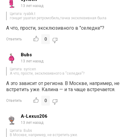
13 лет назад
Цитата: ryabik.t
гонщиг ушатал ретромобиль,тачка эксклюзивная была
А что, прости, эксклюзивного в "селедке"?
0
Ответить
Bubs
13 лет назад
Цитата: syricen
А что, прости, эксклюзивного в "селедке"?
А это зависит от региона. В Москве, например, не
встретить уже. Калина — и та чаще встречается.
0
Ответить
A-Lexus206
13 лет назад
Цитата: Bubs
В Москве, например, не встретить уже.