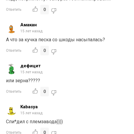
0
Ответить
Амакан
15 лет назад
А что за кучка песка со шкоды насыпалась?
0
Ответить
дефицит
15 лет назад
или зерна?????
0
Ответить
Kabasya
15 лет назад
Спи*дил с племзавода))))
0
Ответить