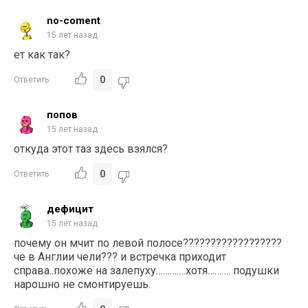
no-coment
15 лет назад
ет как так?
0
Ответить
попов
15 лет назад
откуда этот таз здесь взялся?
0
Ответить
дефицит
15 лет назад
почему он мчит по левой полосе??????????????????
че в Англии чели??? и встречка приходит
справа..похоже на залепуху………….хотя………. подушки
нарошно не смонтируешь.