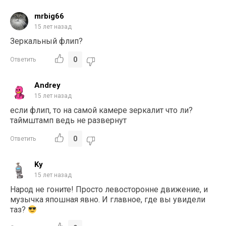
mrbig66
15 лет назад
Зеркальный флип?
0
Ответить
Andrey
15 лет назад
если флип, то на самой камере зеркалит что ли?
таймштамп ведь не развернут
0
Ответить
Ky
15 лет назад
Народ не гоните! Просто левосторонне движение, и
музычка япошная явно. И главное, где вы увидели
таз?