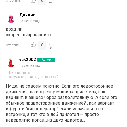
0
Ответить
Даниил
15 лет назад
вряд ли
скорее, пиар какой-то
0
Ответить
vsk2002
Автор
15 лет назад
Цитата: попов
откуда этот таз здесь взялся?
Ну да, не совсем понятно. Если это левостороннее
движение, на встречку машина прилетела, как
вариант, в заносе через разделительную. А если это
обычное правостороннее движение?…как вариант —
и фура, и "кинооператор" ехали изначально по
встречке, а тот кто в лоб прилетел — просто
невероятно попал…на двух идиотов…