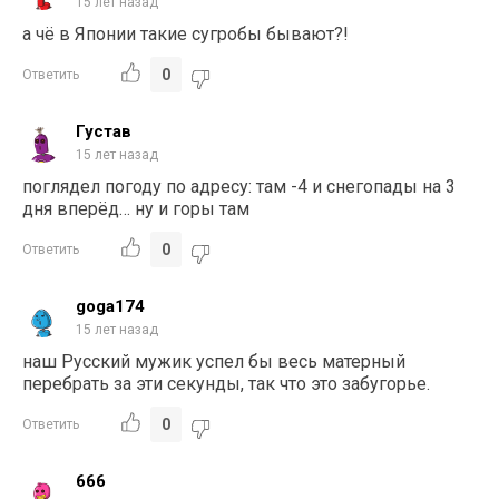
15 лет назад
а чё в Японии такие сугробы бывают?!
0
Ответить
Густав
15 лет назад
поглядел погоду по адресу: там -4 и снегопады на 3
дня вперёд… ну и горы там
0
Ответить
goga174
15 лет назад
наш Русский мужик успел бы весь матерный
перебрать за эти секунды, так что это забугорье.
0
Ответить
666