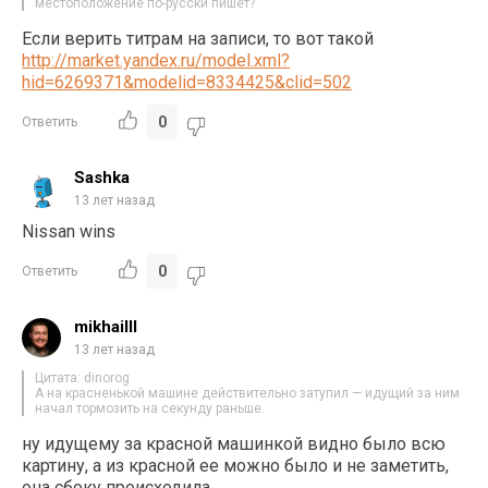
местоположение по-русски пишет?
Если верить титрам на записи, то вот такой
http://market.yandex.ru/model.xml?
hid=6269371&modelid=8334425&clid=502
0
Ответить
Sashka
13 лет назад
Nissan wins
0
Ответить
mikhailll
13 лет назад
Цитата: dinorog
А на красненькой машине действительно затупил — идущий за ним
начал тормозить на секунду раньше.
ну идущему за красной машинкой видно было всю
картину, а из красной ее можно было и не заметить,
она сбоку происходила.