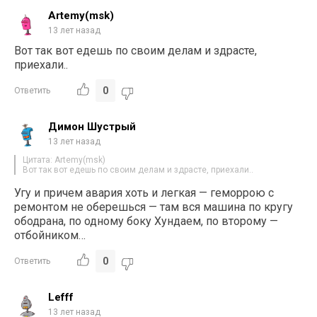
Artemy(msk)
13 лет назад
Вот так вот едешь по своим делам и здрасте,
приехали..
0
Ответить
Димон Шустрый
13 лет назад
Цитата: Artemy(msk)
Вот так вот едешь по своим делам и здрасте, приехали..
Угу и причем авария хоть и легкая — геморрою с
ремонтом не оберешься — там вся машина по кругу
ободрана, по одному боку Хундаем, по второму —
отбойником…
0
Ответить
Lefff
13 лет назад