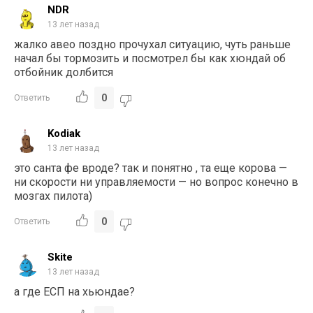
NDR
13 лет назад
жалко авео поздно прочухал ситуацию, чуть раньше
начал бы тормозить и посмотрел бы как хюндай об
отбойник долбится
0
Ответить
Kodiak
13 лет назад
это санта фе вроде? так и понятно , та еще корова —
ни скорости ни управляемости — но вопрос конечно в
мозгах пилота)
0
Ответить
Skite
13 лет назад
а где ЕСП на хьюндае?