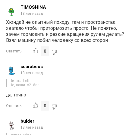
TIMOSHINA
13 лет назад
Хюндай не опытный походу, там и пространства
хватало чтобы притормозить просто. Не понятно,
зачем тормозить и резкие вращения рулем делать?
Взял машину побил человеку со всех сторон
0
Ответить
scarabeus
13 лет назад
Цитата: Lefff
Не, наши. о218аа
да, точно
0
Ответить
bulder
13 лет назад