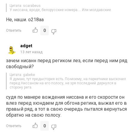
Цитата: scarabeus
У ниссана, вроде, белорусские номера…. Или молдавские
Не, наши. о218аа
0
Ответить
adget
13 лет назад
зачем нисанн перед региком лез, если перед ним ряд
свободный?
Цитата: gabeke
Я думаю, тут предыстория есть. По-моему, на паркетнике выскочил
перед Ниссаном на его полосу, не зря последний дернулся в
сторону рега.
судя по манере вождения ниссана и его скорости он
влез перед хюндаем для обгона регика, выжал его в
правый ряд, а тот в свою очередь пытался вернуться
обратно на свою полосу.
0
Ответить