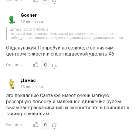
Gooner
13 лет назад
Цитата: BOSTON-63rus
высокий центр тяжести+высокая резина уменьшают шансы на
победу паркетников перед легковушками,да и динамика разная
Ойданунакуй. Попробуй на селике, с её низким
центром тяжести и спортподвеской уделать Х6
0
Ответить
Димас
13 лет назад
это покаление Санта Фе имеет очень мягкую
рессорную повеску и малейшее движение рулём
вызывает раскачивания.на скорости это и приводит к
таким результатам
0
Ответить