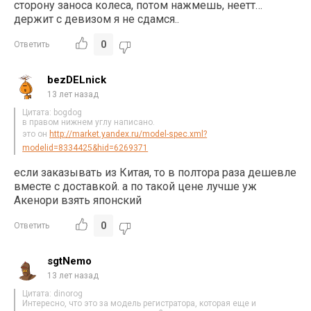
сторону заноса колеса, потом нажмешь, неетт…
держит с девизом я не сдамся..
0
Ответить
bezDELnick
13 лет назад
Цитата: bogdog
в правом нижнем углу написано.
это он
http://market.yandex.ru/model-spec.xml?
modelid=8334425&hid=6269371
если заказывать из Китая, то в полтора раза дешевле
вместе с доставкой. а по такой цене лучше уж
Акенори взять японский
0
Ответить
sgtNemo
13 лет назад
Цитата: dinorog
Интересно, что это за модель регистратора, которая еще и