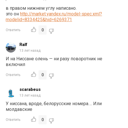
в правом нижнем углу написано.
это он
http://market.yandex.ru/model-spec.xml?
modelid=8334425&hid=6269371
0
Ответить
Ralf
13 лет назад
И на Ниссане олень — ни разу поворотник не
включил
0
Ответить
scarabeus
13 лет назад
У ниссана, вроде, белорусские номера…. Или
молдавские
0
Ответить