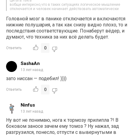
Цитата: iskra
вобще интересно,что в таких ситуациях логическое мышление
отключается и человек начинает действовать автоматически
Головной мозг в панике отключается и включаются
нижние полушария, а так как снизу видно плохо, то и
последствия соответствующие. Понаберут вёдер, и
думают, что техника за них всё делать будет.
0
Ответить
SashaAn
13 лет назад
зато ниссан — подебил! ))))
0
Ответить
Ninfus
13 лет назад
Ну вот не понимаю, нога к тормозу прилипла ?! В
боковом заносе зачем ему томоз ? Ну нажал, зад
разгрузился, понесло, отпусти с вывернутыми в