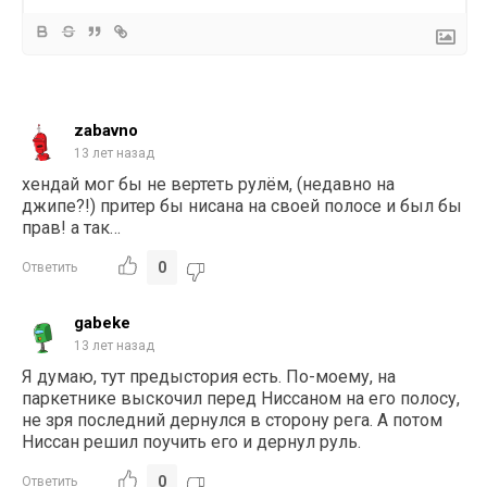
zabavno
13 лет назад
хендай мог бы не вертеть рулём, (недавно на
джипе?!) притер бы нисана на своей полосе и был бы
прав! а так…
0
Ответить
gabeke
13 лет назад
Я думаю, тут предыстория есть. По-моему, на
паркетнике выскочил перед Ниссаном на его полосу,
не зря последний дернулся в сторону рега. А потом
Ниссан решил поучить его и дернул руль.
0
Ответить