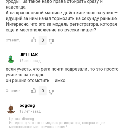
Уроды.. За такое надо права отбирать сразу и
навсегда.
А на красненькой машине действительно затупил —
идущий за ним начал тормозить на секунду раньше.
Интересно, что это за модель регистратора, которая
еще и местоположение по-русски пишет?
0
Ответить
JIELLIAK
13 лет назад
если учесть, что рега почти подрезали , то это просто
учитель на хендае…
он решил отомстить … имхо…
0
Ответить
bogdog
13 лет назад
Цитата: dinorog
Интересно, что это за модель регистратора, которая еще и
местоположение по-русски пишет?