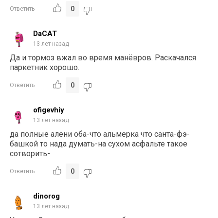
0
Ответить
DaCAT
13 лет назад
Да и тормоз вжал во время манёвров. Раскачался
паркетник хорошо.
0
Ответить
ofigevhiy
13 лет назад
да полные алени оба-что альмерка что санта-фэ-
башкой то нада думать-на сухом асфальте такое
сотворить-
0
Ответить
dinorog
13 лет назад