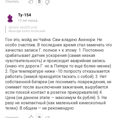
0
Ответить
Ty-154
13 лет назад
Цитата: bezDELnick
Акенори взять японский
Гон это, мэйд ин Чайна. Сам владею Акенори. Не
особо счастлив. В последнее время стал замечать что
качество записи Г. полное + к этому: 1. Постоянно
срабатывает датчик ускорения (самая низкая
чувствительность) и происходит аварийная запись
(знаю что дороги Г. но в Питере то ещё более-менее)
2. При температуре ниже -10 попросту отказывается
работать (зимой приходится таскать с собой). 3. Нет
собственной батареи (не поснимать повреждения, не
снимает после выключения зажигания, вырубается
если плохой контакт в розетке прикуривателя) 4.
Цена (на данном этапе — максимум 4к рубля). 5. Ни
разу не компактный (как маленький кинескопный
телек). В общем — не рекомендую
0
Ответить