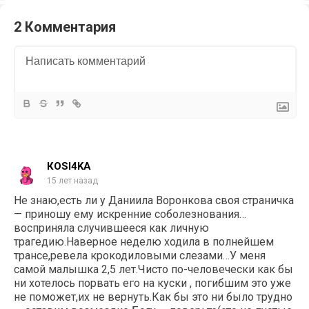
2 Комментария
КОSI4KA
15 лет назад
Не знаю,есть ли у Даниила Воронкова своя страничка
— приношу ему искренние соболезнования…
восприняла случившееся как личную
трагедию.Наверное неделю ходила в полнейшем
трансе,ревела крокодиловыми слезами…У меня
самой малышка 2,5 лет.Чисто по-человечески как бы
ни хотелось порвать его на куски , погибшим это уже
не поможет,их не вернуть.Как бы это ни было трудно