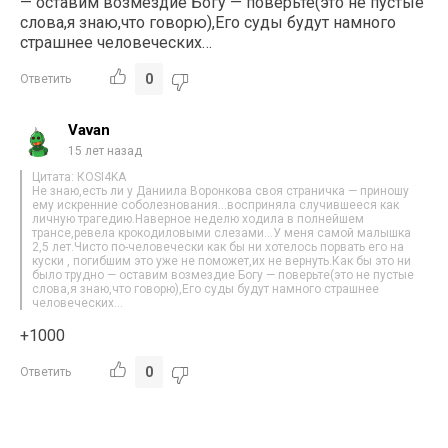
— оставим возмездие Богу — поверьте(это не пустые
слова,я знаю,что говорю),Его суды будут намного
страшнее человеческих…
0
Ответить
Vavan
15 лет назад
Цитата: КОSI4KA
Не знаю,есть ли у Даниила Воронкова своя страничка — приношу
ему искренние соболезнования…восприняла случившееся как
личную трагедию.Наверное неделю ходила в полнейшем
трансе,ревела крокодиловыми слезами…У меня самой малышка
2,5 лет.Чисто по-человечески как бы ни хотелось порвать его на
куски , погибшим это уже не поможет,их не вернуть.Как бы это ни
было трудно — оставим возмездие Богу — поверьте(это не пустые
слова,я знаю,что говорю),Его суды будут намного страшнее
человеческих…
+1000
0
Ответить