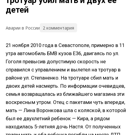
тротуар убил мать и двух ее
детей
2 комментария
Аварии в России
21 ноября 2010 года в Севастополе, примерно в 11
утра автомобиль БМВ кузов Е36, двигаясь по ул.
Гоголя превысив допустимую скорость не
справился с управлением и вылетел на тротуар в
районе ул. Степаненко. На тротуаре сбил мать и
двоих детей насмерть. По информации очевидцев,
семья возвращалась из ближайшего магазина эти
воскресным утром. Отец с пакетами чуть впереди,
мать — Лина Воронкова шла с коляской, в которой
был ее двухлетний ребенок — Кира, а рядом
находилась 5-летняя дочь Настя. От полученных
травм мать и оба ребенка погибли на месте ДТП.