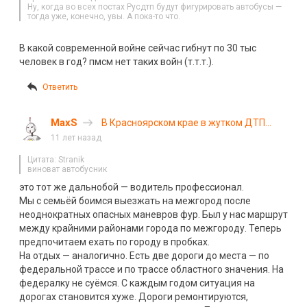
Ну, когда во всех постах Русдтп будут фигурировать автобусы —
тогда уже, конечно, увы. А пока-то что.
В какой современной войне сейчас гибнут по 30 тыс
человек в год? пмсм нет таких войн (т.т.т.).
Ответить
MaxS
В Красноярском крае в жутком ДТП
погибли 11 человек. Фоторепортаж
11 лет назад
Цитата: Stranik
виноват автобусник
это тот же дальнобой — водитель профессионал.
Мы с семьёй боимся выезжать на межгород после
неоднократных опасных маневров фур. Был у нас маршрут
между крайними районами города по межгороду. Теперь
предпочитаем ехать по городу в пробках.
На отдых — аналогично. Есть две дороги до места — по
федеральной трассе и по трассе областного значения. На
федералку не суёмся. С каждым годом ситуация на
дорогах становится хуже. Дороги ремонтируются,