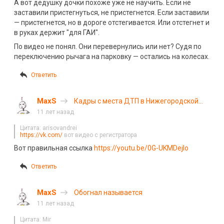
А вот дедушку дочки похоже уже не научить. Если не
заставили пристегнуться, не пристегнется. Если заставили
— пристегнется, но в дороге отстегивается. Или отстегнет и
в руках держит "для ГАИ".
По видео не понял. Они перевернулись или нет? Судя по
переключению рычага на парковку — остались на колесах.
Ответить
MaxS
Кадры с места ДТП в Нижегородской
области, где в ДТП попал автобус с
11 лет назад
детьми
Цитата: arisovandrei
https://vk.com/
вот видео с регистратора
Вот правильная ссылка
https://youtu.be/0G-UKMDejlo
Ответить
MaxS
Обогнал называется
11 лет назад
Цитата: Mir