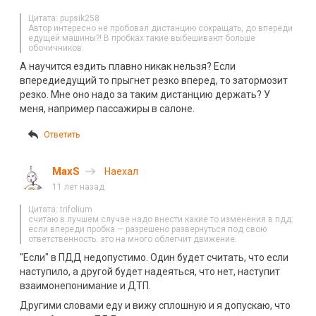
Цитата: pupsik258
Автор интересно не пробовал дистанцию сокращать, до впереди
едущей машины?! В пробках такие выбешивают больше
обочичников.
А научится ездить плавно никак нельзя? Если
впередиедущий то прыгнет резко вперед, то затормозит
резко. Мне оно надо за таким дистанцию держать? У
меня, например пассажиры в салоне.
Ответить
MaxS
Наехал
11 лет назад
Цитата: trifolium
считаю в лучшем случае надо внести какие то изменения в пдд:
если впереди пробка — разрешено развернуться под свою
ответственность. это на много облегчит движение.
"Если" в ПДД недопустимо. Один будет считать, что если
наступило, а другой будет надеяться, что нет, наступит
взаимонепонимание и ДТП.
Другими словами еду и вижу сплошную и я допускаю, что