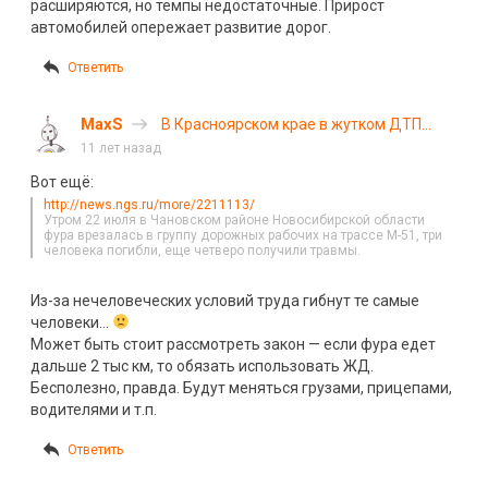
расширяются, но темпы недостаточные. Прирост
автомобилей опережает развитие дорог.
Ответить
MaxS
В Красноярском крае в жутком ДТП
погибли 11 человек. Фоторепортаж
11 лет назад
Вот ещё:
http://news.ngs.ru/more/2211113/
Утром 22 июля в Чановском районе Новосибирской области
фура врезалась в группу дорожных рабочих на трассе М-51, три
человека погибли, еще четверо получили травмы.
Из-за нечеловеческих условий труда гибнут те самые
человеки…
Может быть стоит рассмотреть закон — если фура едет
дальше 2 тыс км, то обязать использовать ЖД.
Бесполезно, правда. Будут меняться грузами, прицепами,
водителями и т.п.
Ответить