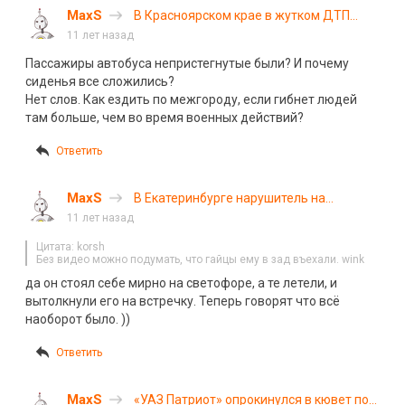
MaxS
В Красноярском крае в жутком ДТП
погибли 11 человек. Фоторепортаж
11 лет назад
Пассажиры автобуса непристегнутые были? И почему
сиденья все сложились?
Нет слов. Как ездить по межгороду, если гибнет людей
там больше, чем во время военных действий?
Ответить
MaxS
В Екатеринбурге нарушитель на
ВАЗ-2114 врезался в машину ДПС
11 лет назад
Цитата: korsh
Без видео можно подумать, что гайцы ему в зад въехали. wink
да он стоял себе мирно на светофоре, а те летели, и
вытолкнули его на встречку. Теперь говорят что всё
наоборот было. ))
Ответить
MaxS
«УАЗ Патриот» опрокинулся в кювет под