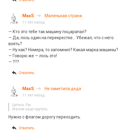
MaxS
Маленькая страна
11 лет назад
— Кто это тебе так машину поцарапал?
— Да, лось один на перекрестке… Убежал, что с него
взять?
— Ну как? Номера, то запомнил? Какая марка машины?
— Говорю же — лось это!
— ???
Ответить
MaxS
Не заметила деда
11 лет назад
Цитата: Par
Жалом надо крутить…
Нужно с флагом дорогу переходить.
Ответить