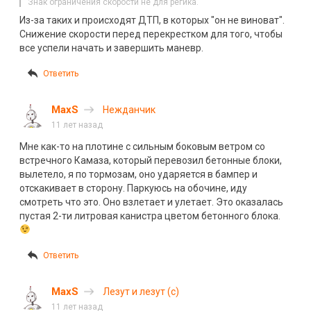
Знак ограничения скорости не для регика.
Из-за таких и происходят ДТП, в которых "он не виноват".
Снижение скорости перед перекрестком для того, чтобы
все успели начать и завершить маневр.
Ответить
MaxS
Нежданчик
11 лет назад
Мне как-то на плотине с сильным боковым ветром со
встречного Камаза, который перевозил бетонные блоки,
вылетело, я по тормозам, оно ударяется в бампер и
отскакивает в сторону. Паркуюсь на обочине, иду
смотреть что это. Оно взлетает и улетает. Это оказалась
пустая 2-ти литровая канистра цветом бетонного блока.
Ответить
MaxS
Лезут и лезут (c)
11 лет назад