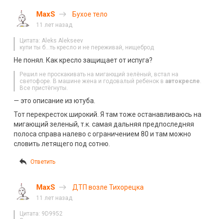
MaxS
Бухое тело
11 лет назад
Цитата: Aleks Alekseev
купи ты б…ть кресло и не переживай, нищеброд
Не понял. Как кресло защищает от испуга?
Решил не проскакивать на мигающий зелёный, встал на
светофоре. В машине жена и годовалый ребенок в
автокресле
.
Все пристёгнуты.
— это описание из ютуба.
Тот перекресток широкий. Я там тоже останавливаюсь на
мигающий зеленый, т.к. самая дальняя предпоследняя
полоса справа налево с ограничением 80 и там можно
словить летящего под сотню.
Ответить
MaxS
ДТП возле Тихорецка
11 лет назад
Цитата: 9D9952