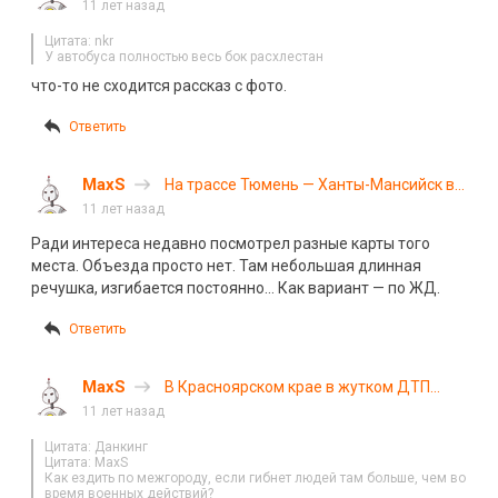
погибли 11 человек. Фоторепортаж
11 лет назад
Цитата: nkr
У автобуса полностью весь бок расхлестан
что-то не сходится рассказ с фото.
Ответить
MaxS
На трассе Тюмень — Ханты-Мансийск в
ловушке оказались около 700 машин
11 лет назад
Ради интереса недавно посмотрел разные карты того
места. Объезда просто нет. Там небольшая длинная
речушка, изгибается постоянно… Как вариант — по ЖД.
Ответить
MaxS
В Красноярском крае в жутком ДТП
погибли 11 человек. Фоторепортаж
11 лет назад
Цитата: Данкинг
Цитата: MaxS
Как ездить по межгороду, если гибнет людей там больше, чем во
время военных действий?