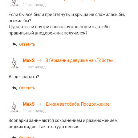
Сызранью
11 лет назад
Если бы все были пристегнуты и крыша не сложилась бы,
выжил бы?
Дуги, что-ли внутри салона нужно ставить, чтобы
правильный внедорожник получился?
Ответить
MaxS
В Германии девушка на «Тойоте»
протаранила танк
11 лет назад
А где граната?
Ответить
MaxS
Дикая автобаба. Продолжение
11 лет назад
Зоопарки занимаются сохранением и размножением
редких видов. Так что туда нельзя.
Ответить