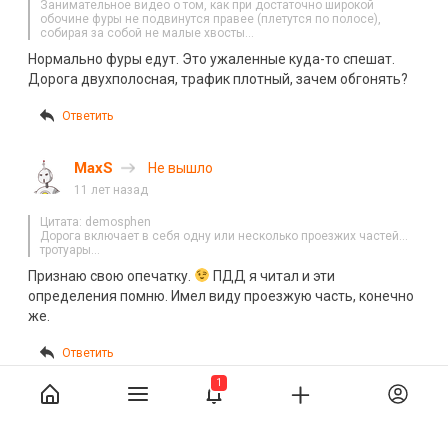
Занимательное видео о том, как при достаточно широкой
обочине фуры не подвинутся правее (плетутся по полосе),
собирая за собой не малые хвосты…
Нормально фуры едут. Это ужаленные куда-то спешат.
Дорога двухполосная, трафик плотный, зачем обгонять?
Ответить
MaxS
Не вышло
11 лет назад
Цитата: demosphen
Дорога включает в себя одну или несколько проезжих частей…
тротуары…
Признаю свою опечатку.
ПДД я читал и эти
определения помню. Имел виду проезжую часть, конечно
же.
Ответить
1
MaxS
Хамство на дороге. Мерин VS Пятнашка
11 лет назад