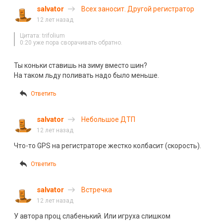
salvator
Всех заносит. Другой регистратор
12 лет назад
Цитата: trifolium
0:20 уже пора сворачивать обратно.
Ты коньки ставишь на зиму вместо шин?
На таком льду поливать надо было меньше.
Ответить
salvator
Небольшое ДТП
12 лет назад
Что-то GPS на регистраторе жестко колбасит (скорость).
Ответить
salvator
Встречка
12 лет назад
У автора проц слабенький. Или игруха слишком