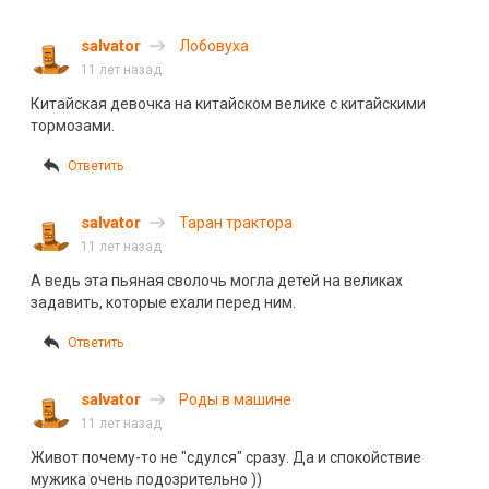
salvator
Лобовуха
11 лет назад
Китайская девочка на китайском велике с китайскими
тормозами.
Ответить
salvator
Таран трактора
11 лет назад
А ведь эта пьяная сволочь могла детей на великах
задавить, которые ехали перед ним.
Ответить
salvator
Роды в машине
11 лет назад
Живот почему-то не "сдулся" сразу. Да и спокойствие
мужика очень подозрительно ))