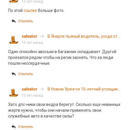
в Ульяновской области
10 лет назад
По этой
ссылке
больше фото.
Ответить
salvator
В Янауле пьяный водитель, уходя от
погони, столкнулся с \»Приорой\»
10 лет назад
Один спокойно авоськи в багажник складывает. Другой
проехался рядом чтобы на регик заснять. Что за люди
пошли нессердечные.
Ответить
salvator
В Новом Уренгое 16-летний угонщик
устроил ДТП, убив двух женщин
10 лет назад
Зато дпс-ники свои ведра берегут. Сколько еще невинных
жертв нужно, чтобы они начали применять свои
служебные авто в качестве силы?
Ответить