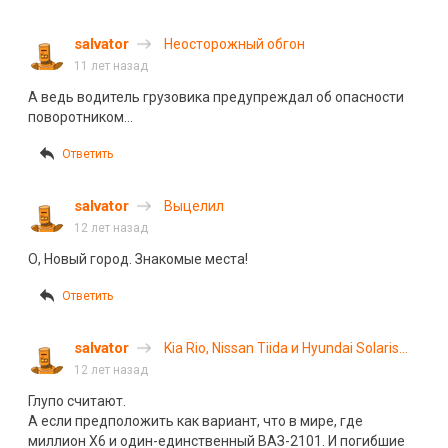
salvator
Неосторожный обгон
11 лет назад
А ведь водитель грузовика предупреждал об опасности
поворотником…
Ответить
salvator
Выцелил
12 лет назад
О, Новый город. Знакомые места!
Ответить
salvator
Kia Rio, Nissan Tiida и Hyundai Solaris
признаны самыми опасными
12 лет назад
автомобилями
Глупо считают.
А если предположить как вариант, что в мире, где
миллион Х6 и один-единственный ВАЗ-2101. И погибшие