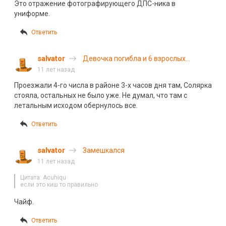
Это отражение фотографирующего ДПС-ника в
униформе.
Ответить
salvator
Девочка погибла и 6 взрослых
пострадали в результате ДТП в
11 лет назад
Ульяновской области
Проезжали 4-го числа в районе 3-х часов дня там, Солярка
стояла, остальных не было уже. Не думал, что там с
летальным исходом обернулось все.
Ответить
salvator
Замешкался
11 лет назад
Цитата: Acuhiqu
если это киш то правильно
Чайф.
Ответить