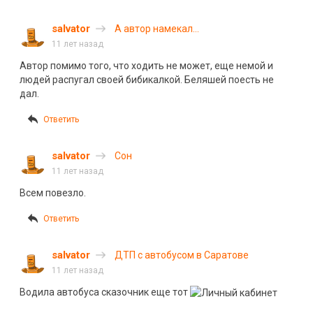
salvator
А автор намекал…
11 лет назад
Автор помимо того, что ходить не может, еще немой и
людей распугал своей бибикалкой. Беляшей поесть не
дал.
Ответить
salvator
Сон
11 лет назад
Всем повезло.
Ответить
salvator
ДТП с автобусом в Саратове
11 лет назад
Водила автобуса сказочник еще тот