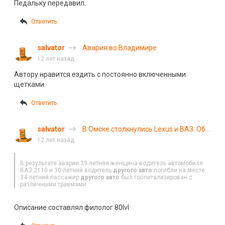
Педальку передавил.
Ответить
salvator
Авария во Владимире
12 лет назад
Автору нравится ездить с постоянно включенными
щетками.
Ответить
salvator
В Омске столкнулись Lexus и ВАЗ. Оба
водителя погибли
12 лет назад
В результате аварии 39-летняя женщина-водитель автомобиля
ВАЗ 2110 и 30-летний водитель
другого авто
погибли на месте.
34-летний пассажир
другого авто
был госпитализирован с
различными травмами
Описание составлял филолог 80lvl