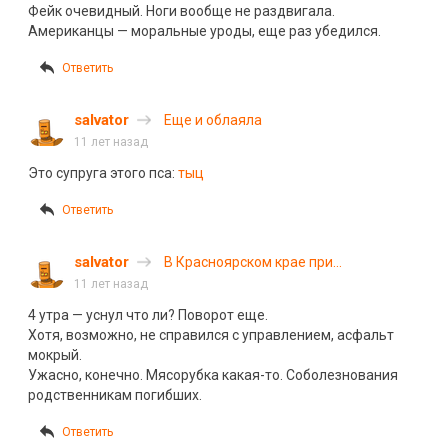
Фейк очевидный. Ноги вообще не раздвигала.
Американцы — моральные уроды, еще раз убедился.
Ответить
salvator
Еще и облаяла
11 лет назад
Это супруга этого пса:
тыц
Ответить
salvator
В Красноярском крае при
столкновении двух автобусов погибли
11 лет назад
11 человек
4 утра — уснул что ли? Поворот еще.
Хотя, возможно, не справился с управлением, асфальт
мокрый.
Ужасно, конечно. Мясорубка какая-то. Соболезнования
родственникам погибших.
Ответить