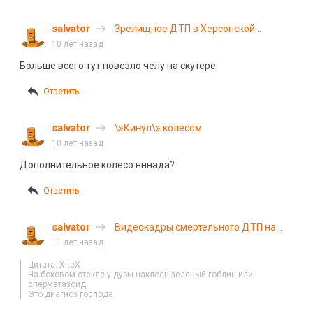
salvator
Зрелищное ДТП в Херсонской
области зафиксировал
10 лет назад
видеорегистратор очевидца
Больше всего тут повезло челу на скутере.
Ответить
salvator
\»Кинул\» колесом
10 лет назад
Дополнительное колесо нннада?
Ответить
salvator
Видеокадры смертельного ДТП на
Ставрополье
11 лет назад
Цитата: XiteX
На боковом стекле у дуры наклеен зеленый гоблин или
сперматазоид
Это диагноз господа