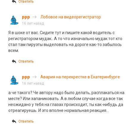
Ответить
ррр
Лобовое на видеорегистратор
16 лет назад
Я в шоке от вас. Сидите тут и пишите какой водитель с
регистратором мудак.. А то что изначально мудак тот кто
стал там пируэты выделовать на дороге как-то забылось
всем.
Ответить
ррр
Авария на перекрестке в Екатеринбурге
16 лет назад
а че такого? Че автору надо было делать, расплакаться на
месте? Или запаниковать. А в любом случае когда все так
неожидано у тебя на глазах происходит, ты как-нибудь да
отреагируешь. И это вполне нормальная реакция…
Ответить