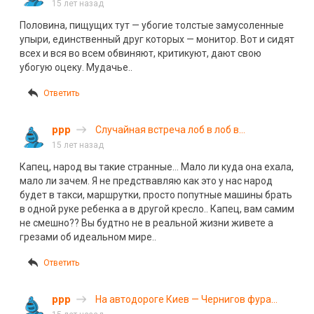
дочь
15 лет назад
Половина, пищущих тут — убогие толстые замусоленные
упыри, единственный друг которых — монитор. Вот и сидят
всех и вся во всем обвиняют, критикуют, дают свою
убогую оцеку. Мудачье..
Ответить
ррр
Случайная встреча лоб в лоб в
Забайкальском Крае
15 лет назад
Капец, народ вы такие странные… Мало ли куда она ехала,
мало ли зачем. Я не предствавляю как это у нас народ
будет в такси, маршрутки, просто попутные машины брать
в одной руке ребенка а в другой кресло.. Капец, вам самим
не смешно?? Вы будтно не в реальной жизни живете а
грезами об идеальном мире..
Ответить
ррр
На автодороге Киев — Чернигов фура
раздавила БМВ-740