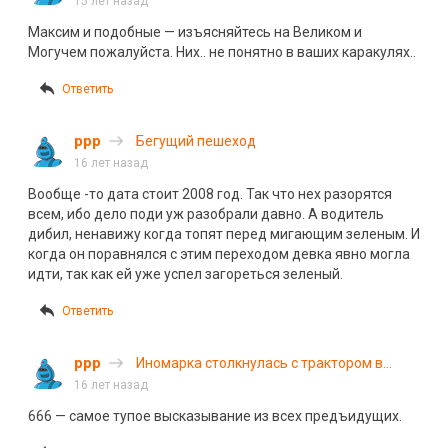
15 лет назад
Максим и подобные — изъясняйтесь на Великом и
Могучем пожалуйста. Них.. не понятно в ваших каракулях..
Ответить
ррр
Бегущий пешеход
16 лет назад
Вообще -то дата стоит 2008 год. Так что нех разорятся
всем, ибо дело поди уж разобрали давно. А водитель
дибил, ненавижу когда топят перед мигающим зеленым. И
когда он поравнялся с этим переходом девка явно могла
идти, так как ей уже успел загореться зеленый.
Ответить
ррр
Иномарка столкнулась с трактором в
Новосибирске
16 лет назад
666 — самое тупое высказывание из всех предъидущих.