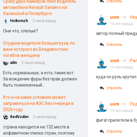
Сразу двух байкеров сбил водитель
Ответить
автомобиля Renault Sandero на
Хасанской в Петербурге
usm
Неу
HoBomzh
2 часа назад
15 лет назад
Они что, слепые?
автор полный придур
Осудили водителя большегруза, по
Ответить
вине которого во Владивостоке
погибла женщина
usm
Рал
ailin
2 часа назад
15 лет назад
Есть нормальные, а есть такие вот.
куда он руль крутил
За вождение фуры без прав должен
быть пожизненный...
Ответить
Кто и на каких условиях может
заправиться на АЗС без очереди в
usm
Под
2026 году
15 лет назад
RedVodim
2 часа назад
фига! прилетели в бу
страна находится на 132 месте в
Ответить
алфавитном списке стран, поэтому