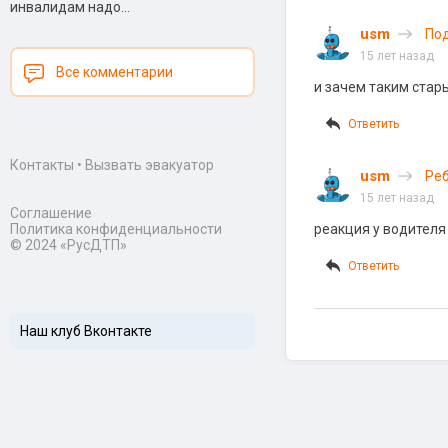
инвалидам надо...
usm
Под
15 лет назад
Все комментарии
и зачем таким стар
Ответить
Контакты
•
Вызвать эвакуатор
usm
Реб
15 лет назад
Соглашение
Политика конфиденциальности
реакция у водителя 
© 2024 «РусДТП»
Ответить
Наш клуб Вконтакте