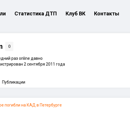
ли
Статистика ДТП
Клуб ВК
Контакты
m
0
дний раз online давно
истрирован 2 сентября 2011 года
Публикации
е погибли на КАД в Петербурге