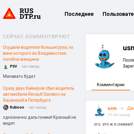
Последнее
Пользовате
СЕЙЧАС КОММЕНТИРУЮТ
us
Осудили водителя большегруза, по
вине которого во Владивостоке
погибла женщина
После
Зарег
PSV
час назад
Малавато будет.
Комментарии
Сразу двух байкеров сбил водитель
автомобиля Renault Sandero на
Хасанской в Петербурге
Rubicon
час назад
usm
Дво
15 лет назад
однозначно дальтоники! Красный не
видят
ого. это ж я снимал!