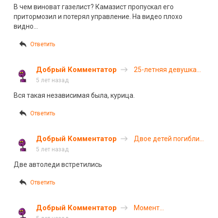
на трассе М-5 и
В чем виноват газелист? Камазист пропускал его
скрылся
притормозил и потерял управление. На видео плохо
видно…
Ответить
Добрый Комментатор
25-летняя девушка
погибла в ДТП в
5 лет назад
Татарстане
Вся такая независимая была, курица.
Ответить
Добрый Комментатор
Двое детей погибли
в ДТП в Вологодской
5 лет назад
области
Две автоледи встретились
Ответить
Добрый Комментатор
Момент
смертельного ДТП в