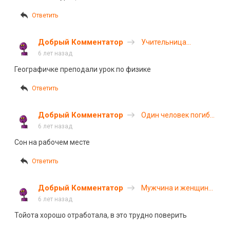
под Рязанью
Ответить
Добрый Комментатор
Учительница
географии погибла в
6 лет назад
ДТП в Мордовии
Географичке преподали урок по физике
Ответить
Добрый Комментатор
Один человек погиб в
ДТП с автобусом и
6 лет назад
молоковозом под
Сон на рабочем месте
Северодвинском
Ответить
Добрый Комментатор
Мужчина и женщина
погибли в ДТП на
6 лет назад
трассе Курган —
Тойота хорошо отработала, в это трудно поверить
Тюмень