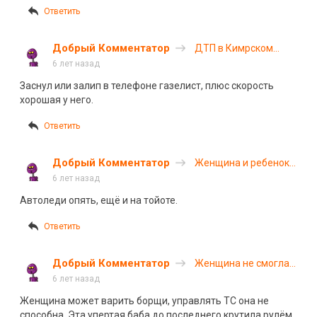
Ответить
Добрый Комментатор
ДТП в Кимрском
районе Тверской
6 лет назад
области
Заснул или залип в телефоне газелист, плюс скорость
хорошая у него.
Ответить
Добрый Комментатор
Женщина и ребенок
погибли в ДТП в
6 лет назад
Хакасии
Автоледи опять, ещё и на тойоте.
Ответить
Добрый Комментатор
Женщина не смогла
совершить обгон на
6 лет назад
трассе
Женщина может варить борщи, управлять ТС она не
способна. Эта упертая баба до последнего крутила рулём,