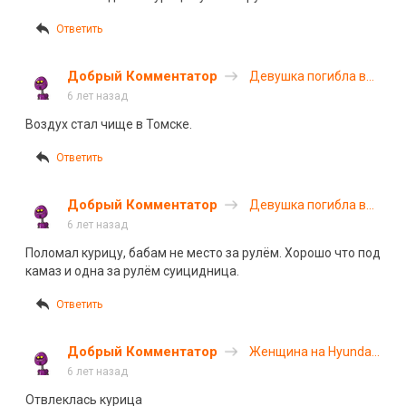
области
Ответить
Добрый Комментатор
Девушка погибла в
ДТП на объездной
6 лет назад
дороге Томска
Воздух стал чище в Томске.
Ответить
Добрый Комментатор
Девушка погибла в
ДТП на объездной
6 лет назад
дороге Томска
Поломал курицу, бабам не место за рулём. Хорошо что под
камаз и одна за рулём суицидница.
Ответить
Добрый Комментатор
Женщина на Hyundai
совершила
6 лет назад
смертельное ДТП
Отвлеклась курица