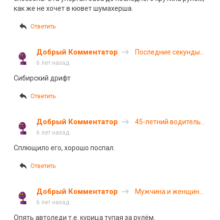
как же не хочет в кювет шумахерша.
Ответить
Добрый Комментатор
Последние секунды
жизни двух человек в
6 лет назад
Красноярском крае
Сибирский дрифт
Ответить
Добрый Комментатор
45-летний водитель
грузовика погиб в
6 лет назад
ДТП на трассе М-7
Сплющило его, хорошо поспал.
Ответить
Добрый Комментатор
Мужчина и женщина
погибли в ДТП в
6 лет назад
Нижегородской
Опять автоледи т.е. курица тупая за рулём.