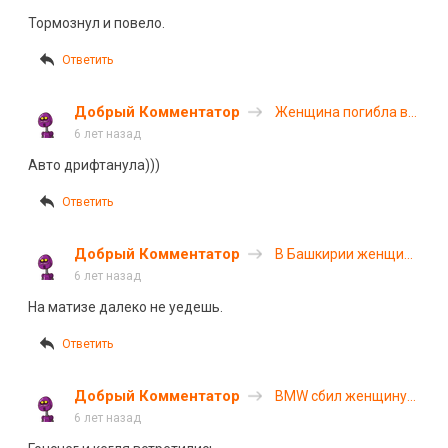
Липецкой области
Тормознул и повело.
Ответить
Добрый Комментатор
Женщина погибла в
ДТП под Великим
6 лет назад
Устюгом. ВИДЕО
Авто дрифтанула)))
Ответить
Добрый Комментатор
В Башкирии женщина
погибла в ДТП на
6 лет назад
глазах у своих детей
На матизе далеко не уедешь.
Ответить
Добрый Комментатор
BMW сбил женщину
на улице Малыгина
6 лет назад
в Тюмени