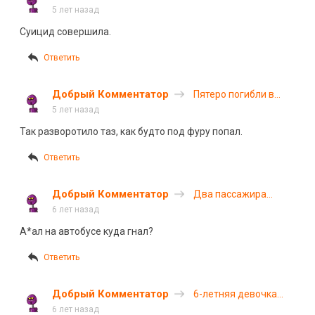
под встречным
5 лет назад
лесовозом в Томской
Суицид совершила.
области
Ответить
Добрый Комментатор
Пятеро погибли в
ДТП в Свердловской
5 лет назад
области
Так разворотило таз, как будто под фуру попал.
Ответить
Добрый Комментатор
Два пассажира
«Лады» погибли в
6 лет назад
ДТП под
А*ал
на автобусе куда гнал?
Екатеринбургом
Ответить
Добрый Комментатор
6-летняя девочка
погибла в ДТП в
6 лет назад