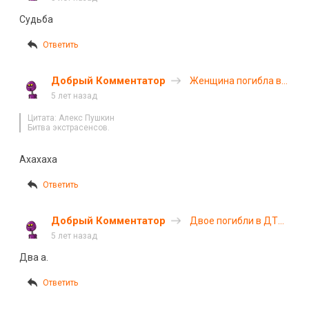
спровоцировал
Судьба
смертельное ДТП и
скрылся
Ответить
Добрый Комментатор
Женщина погибла в
ДТП под Липецком
5 лет назад
Цитата: Алекс Пушкин
Битва экстрасенсов.
Ахахаха
Ответить
Добрый Комментатор
Двое погибли в ДТП
в Карачаево-
5 лет назад
Черкесии. ВИДЕО
Два а.
Ответить