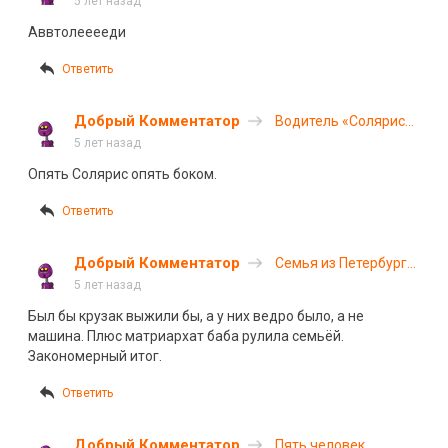
5 лет назад
Башкирии
Аввтолееееди
Ответить
Добрый Комментатор
Водитель «Соляриса»
погиб в ДТП под
5 лет назад
Самарой
Опять Солярис опять боком.
Ответить
Добрый Комментатор
Семья из Петербурга
погибла в ДТП в
5 лет назад
Карелии
Был бы крузак выжили бы, а у них ведро было, а не
машина. Плюс матриархат баба рулила семьёй.
Закономерный итог.
Ответить
Добрый Комментатор
Пять человек