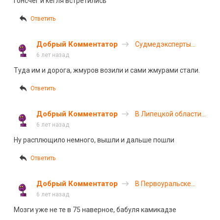
Гонсчег и кегля встретились
Ответить
Добрый Комментатор
Судмедэксперты
погибли в ДТП под
6 лет назад
Ачинском
Туда им и дорога, жмуров возили и сами жмурами стали.
Ответить
Добрый Комментатор
В Липецкой области
фура смяла «Ниву»
6 лет назад
с людьми
Ну расплющило немного, вышли и дальше пошли
Ответить
Добрый Комментатор
В Первоуральске
грузовик насмерть
6 лет назад
сбил пенсионерку
Мозги уже не те в 75 наверное, бабуля камикадзе