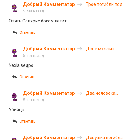
Добрый Комментатор
Трое погибли под
встречной фурой в
5 лет назад
Костромской области
Опять Солярис боком летит
Ответить
Добрый Комментатор
Двое мужчин
погибли в ДТП в
5 лет назад
Екатеринбурге
Nexia ведро
Ответить
Добрый Комментатор
Два человека
погибли в ДТП на
5 лет назад
трассе Челябинск –
Убийца
Троицк
Ответить
Добрый Комментатор
Девушка погибла