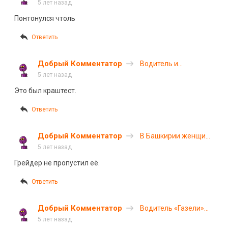
погибли в ДТП в
5 лет назад
ХМАО
Понтонулся чтоль
Ответить
Добрый Комментатор
Водитель и
пассажирка «Лады»
5 лет назад
погибли, врезавшись
Это был краштест.
на автомобиле в
стену
Ответить
Добрый Комментатор
В Башкирии женщина
на «Ларгусе»
5 лет назад
врезалась в грейдер
Грейдер не пропустил её.
и погибла
Ответить
Добрый Комментатор
Водитель «Газели»
спровоцировал ДТП
5 лет назад