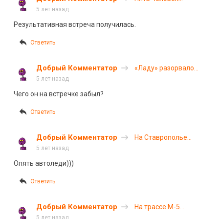
погибли в ДТП с
5 лет назад
лесовозом в
Результативная встреча получилась.
Иркутской области
Ответить
Добрый Комментатор
«Ладу» разорвало
на части в ДТП под
5 лет назад
Курском
Чего он на встречке забыл?
Ответить
Добрый Комментатор
На Ставрополье
автоледи погибла в
5 лет назад
ДТП через 10 дней
Опять автоледи)))
после получения
прав
Ответить
Добрый Комментатор
На трассе М-5
пьяный водитель
5 лет назад