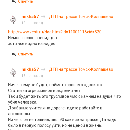
Ответить
mikha57
ДТП на трассе Томск-Колпашево
13 лет назад
http://www.vesti.ru/doc.html?id=1100111&cid=520
Немного слов очевидцев.
хотя все видно на видео.
Ответить
mikha57
ДТП на трассе Томск-Колпашево
13 лет назад
Ничего ему не будет, наймет хорошего адвоката….
Статьи за агрессивное вождения нет.
Так и будет жить это трусливое чмо с камнем на душе, что
убил человека.
Долбаные учителя на дороге- идите работайте в
автошколы.
Ни чего он не тошнил, шел 90 как все на трассе. Да надо
было в первую полосу уйти, но не ценой в жизнь.