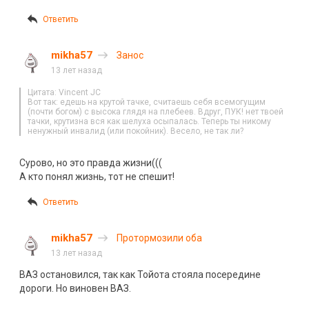
Ответить
mikha57
Занос
13 лет назад
Цитата: Vincent JC
Вот так: едешь на крутой тачке, считаешь себя всемогущим
(почти богом) с высока глядя на плебеев. Вдруг, ПУК! нет твоей
тачки, крутизна вся как шелуха осыпалась. Теперь ты никому
ненужный инвалид (или покойник). Весело, не так ли?
Сурово, но это правда жизни(((
А кто понял жизнь, тот не спешит!
Ответить
mikha57
Протормозили оба
13 лет назад
ВАЗ остановился, так как Тойота стояла посередине
дороги. Но виновен ВАЗ.