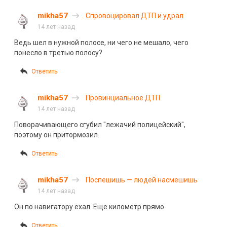
mikha57
Спровоцировал ДТП и удрал
14 лет назад
Ведь шел в нужной полосе, ни чего не мешало, чего
понесло в третью полосу?
Ответить
mikha57
Провинциальное ДТП
14 лет назад
Поворачивающего сгубил "лежачий полицейский",
поэтому он притормозил.
Ответить
mikha57
Поспешишь — людей насмешишь
14 лет назад
Он по навигатору ехал. Еще километр прямо.
Ответить