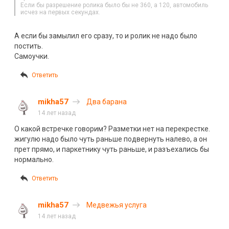
Если бы разрешение ролика было бы не 360, а 120, автомобиль
исчез на первых секундах.
А если бы замылил его сразу, то и ролик не надо было
постить.
Самоучки.
Ответить
mikha57
Два барана
14 лет назад
О какой встречке говорим? Разметки нет на перекрестке.
жигулю надо было чуть раньше подвернуть налево, а он
прет прямо, и паркетнику чуть раньше, и разъехались бы
нормально.
Ответить
mikha57
Медвежья услуга
14 лет назад