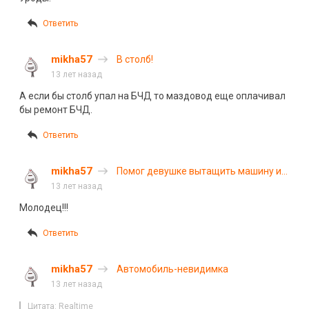
Ответить
mikha57
В столб!
13 лет назад
А если бы столб упал на БЧД то маздовод еще оплачивал
бы ремонт БЧД.
Ответить
mikha57
Помог девушке вытащить машину из
сугроба
13 лет назад
Молодец!!!
Ответить
mikha57
Автомобиль-невидимка
13 лет назад
Цитата: Realtime