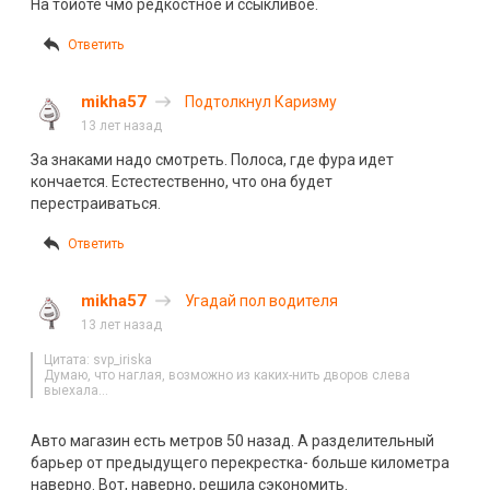
На тойоте чмо редкостное и ссыкливое.
Ответить
mikha57
Подтолкнул Каризму
13 лет назад
За знаками надо смотреть. Полоса, где фура идет
кончается. Естестественно, что она будет
перестраиваться.
Ответить
mikha57
Угадай пол водителя
13 лет назад
Цитата: svp_iriska
Думаю, что наглая, возможно из каких-нить дворов слева
выехала…
Авто магазин есть метров 50 назад. А разделительный
барьер от предыдущего перекрестка- больше километра
наверно. Вот, наверно, решила сэкономить.