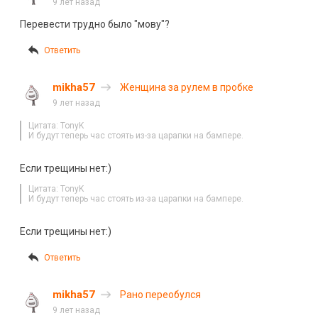
9 лет назад
Перевести трудно было "мову"?
Ответить
mikha57
Женщина за рулем в пробке
9 лет назад
Цитата: TonyK
И будут теперь час стоять из-за царапки на бампере.
Если трещины нет:)
Цитата: TonyK
И будут теперь час стоять из-за царапки на бампере.
Если трещины нет:)
Ответить
mikha57
Рано переобулся
9 лет назад