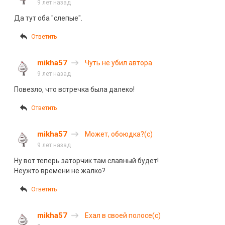
9 лет назад
Да тут оба "слепые".
Ответить
mikha57
Чуть не убил автора
9 лет назад
Повезло, что встречка была далеко!
Ответить
mikha57
Может, обоюдка?(с)
9 лет назад
Ну вот теперь заторчик там славный будет!
Неужто времени не жалко?
Ответить
mikha57
Ехал в своей полосе(с)