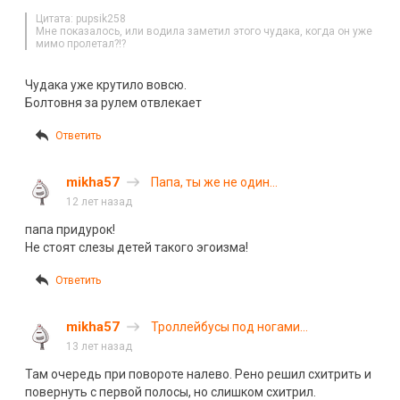
Цитата: pupsik258
Мне показалось, или водила заметил этого чудака, когда он уже
мимо пролетал?!?
Чудака уже крутило вовсю.
Болтовня за рулем отвлекает
Ответить
mikha57
Папа, ты же не один…
12 лет назад
папа придурок!
Не стоят слезы детей такого эгоизма!
Ответить
mikha57
Троллейбусы под ногами…
13 лет назад
Там очередь при повороте налево. Рено решил схитрить и
повернуть с первой полосы, но слишком схитрил.