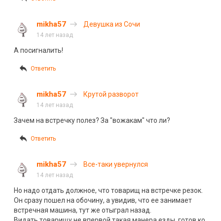
mikha57
Девушка из Сочи
14 лет назад
А посигналить!
Ответить
mikha57
Крутой разворот
14 лет назад
Зачем на встречку полез? За "вожакам" что ли?
Ответить
mikha57
Все-таки увернулся
14 лет назад
Но надо отдать должное, что товарищ на встречке резок.
Он сразу пошел на обочину, а увидив, что ее занимает
встречная машина, тут же отыграл назад.
Видать товарищу не впервой такая манера езды, готов ко