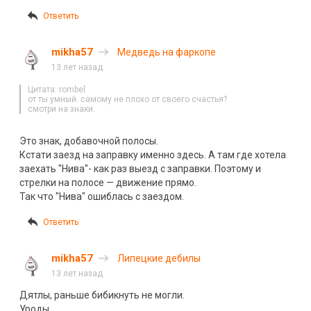
Ответить
mikha57
Медведь на фаркопе
13 лет назад
Цитата: rombel
от ты умный. самому не плохо от своего счастья?
смотри на знаки.
Это знак, добавочной полосы.
Кстати заезд на заправку именно здесь. А там где хотела
заехать "Нива"- как раз выезд с заправки. Поэтому и
стрелки на полосе — движение прямо.
Так что "Нива" ошиблась с заездом.
Ответить
mikha57
Липецкие дебилы
13 лет назад
Дятлы, раньше бибикнуть не могли.
Уроды.