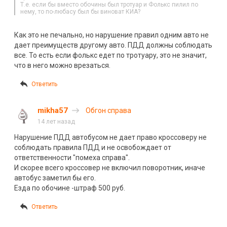
Т.е. если бы вместо обочины был тротуар и Фолькс пилил по
нему, то по-любасу был бы виноват КИА?
Как это не печально, но нарушение правил одним авто не
дает преимуществ другому авто. ПДД должны соблюдать
все. То есть если фолькс едет по тротуару, это не значит,
что в него можно врезаться.
Ответить
mikha57
Обгон справа
14 лет назад
Нарушение ПДД автобусом не дает право кроссоверу не
соблюдать правила ПДД и не освобождает от
ответственности "помеха справа".
И скорее всего кроссовер не включил поворотник, иначе
автобус заметил бы его.
Езда по обочине -штраф 500 руб.
Ответить