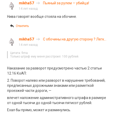
mikha57
Пьяный за рулем — убийца!
14 лет назад
Нива говорят вообще стояла на обочине.
Ответить
mikha57
С обочины на другую сторону ? Легко
!
14 лет назад
Цитата: fima
Только штраф ему меня расстроил: 100 рублей.
Наказание за разворот предусмотрено частью 2 статьи
12.16 КоАП:
2. Поворот налево или разворот в нарушение требований,
предписанных дорожными знаками или разметкой
проезжей части дороги, —
влечет наложение административного штрафа в размере
от одной тысячи до одной тысячи пятисот рублей.
Ехал бы прямо, может и разминулись.