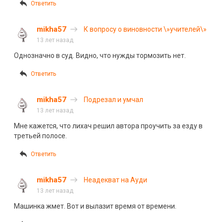
Ответить
mikha57
К вопросу о виновности \»учителей\»
13 лет назад
Однозначно в суд. Видно, что нужды тормозить нет.
Ответить
mikha57
Подрезал и умчал
13 лет назад
Мне кажется, что лихач решил автора проучить за езду в
третьей полосе.
Ответить
mikha57
Неадекват на Ауди
13 лет назад
Машинка жмет. Вот и вылазит время от времени.