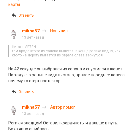
карты
Ответить
mikha57
Напылил
13 лет назад
Цитата: SE7EN
там вроде кто-то из салона вылетел. в конце ролика видно, как
кто-то на дорогу пытается из оврага слева вернуться.
На 42 секунде он выбрался из салона и спустился в кювет.
По ходу его раньше кидать стало, правое переднее колесо
почему то стерт протектор.
Ответить
mikha57
Автор помог
13 лет назад
Регик молодцом! Оставил координаты и дальше в путь.
Бэха явно ошиблась.