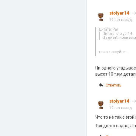
stolyar14
10 лет назад
Цитата: Par
Цитата: stolyar14
И где обломки сам
глазки разуйте…
Ни одного угадывае
высот 10 т.км детал
Ответить
stolyar14
10 лет назад
Что то не так с это
Так долго падал, а 