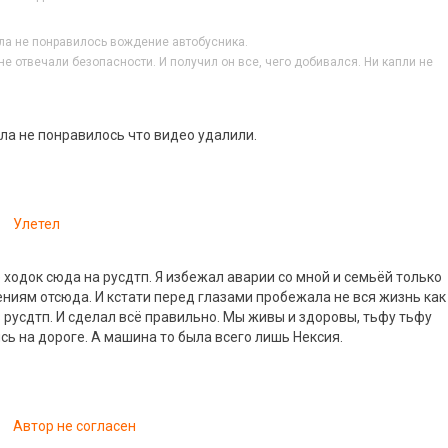
ла не понравилось вождение автобусника.
не отвечали безопасности. И получил он все, чего добивался. Ни капли не
ала не понравилось что видео удалили.
Улетел
 ходок сюда на русдтп. Я избежал аварии со мной и семьёй только
ниям отсюда. И кстати перед глазами пробежала не вся жизнь как
з русдтп. И сделал всё правильно. Мы живы и здоровы, тьфу тьфу
сь на дороге. А машина то была всего лишь Нексия.
Автор не согласен