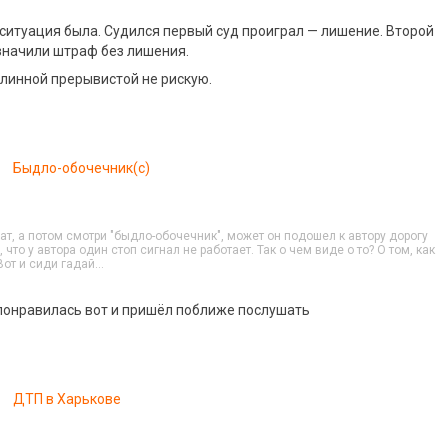
ситуация была. Судился первый суд проиграл — лишение. Второй
азначили штраф без лишения.
длинной прерывистой не рискую.
Быдло-обочечник(с)
ат, а потом смотри "быдло-обочечник", может он подошел к автору дорогу
 что у автора один стоп сигнал не работает. Так о чем виде о то? О том, как
Вот и сиди гадай…
понравилась вот и пришёл поближе послушать
ДТП в Харькове