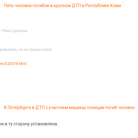
Пять человек погибли в крупном ДТП в Республике Коми
 г*вна сделана.
ровывать, но не только волга.
.com/520078.html
В Петербурге в ДТП с участием машины полиции погиб человек
е в ту сторону установлена.