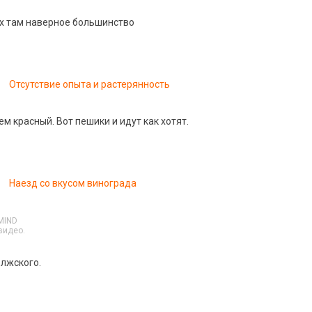
 их там наверное большинство
Отсутствие опыта и растерянность
м красный. Вот пешики и идут как хотят.
Наезд со вкусом винограда
MIND
видео.
олжского.