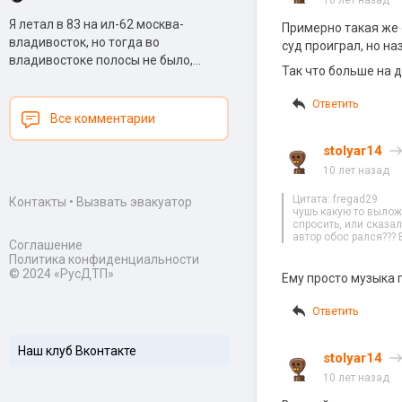
10 лет назад
Я летал в 83 на ил-62 москва-
Примерно такая же 
владивосток, но тогда во
суд проиграл, но н
владивостоке полосы не было,...
Так что больше на 
Ответить
Все комментарии
stolyar14
10 лет назад
Цитата: fregad29
Контакты
•
Вызвать эвакуатор
чушь какую то вылож
спросить, или сказал,
автор обос рался??? 
Соглашение
Политика конфиденциальности
© 2024 «РусДТП»
Ему просто музыка 
Ответить
Наш клуб Вконтакте
stolyar14
10 лет назад