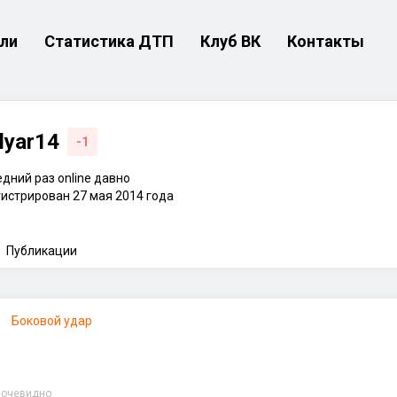
ли
Статистика ДТП
Клуб ВК
Контакты
lyar14
-1
дний раз online давно
истрирован 27 мая 2014 года
Публикации
Боковой удар
е очевидно