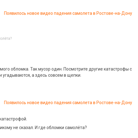
Появилось новое видео падения самолета в Ростове-на-Дону
олёта?
мого обломка. Так мусор один. Посмотрите другие катастрофы с
и угадываются, а здесь совсем в щепки.
Появилось новое видео падения самолета в Ростове-на-Дону
й катастрофой.
никому не сказал. И где обломки самолёта?