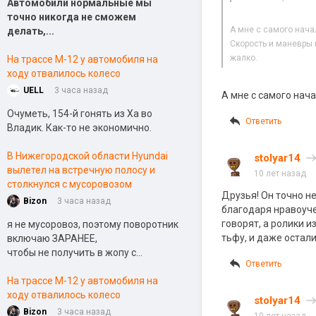
Автомобили нормальные мы
точно никогда не сможем
А мне с самого нача
делать,...
Скорость и маневры 
жалко.
На трассе М-12 у автомобиля на
ходу отвалилось колесо
UELL
3 часа назад
А мне с самого нач
Очуметь, 154-й гонять из Ха во
Ответить
Владик. Как-то не экономично.
В Нижегородской области Hyundai
stolyar14
вылетел на встречную полосу и
10 лет назад
столкнулся с мусоровозом
Друзья! Он точно не
Bizon
3 часа назад
благодаря нравоуче
говорят, а ролики и
я не мусоровоз, поэтому поворотник
тьфу, и даже остали
включаю ЗАРАНЕЕ,
чтобы не получить в жопу с...
Ответить
На трассе М-12 у автомобиля на
ходу отвалилось колесо
stolyar14
Bizon
3 часа назад