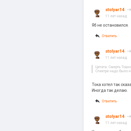
stolyar14
11 лет назад
Яб не остановился.
Ответить
stolyar14
11 лет назад
Цитата: Смерть Тошн
Спектре надо было н
Тока хотел так сказа
Иногда так делаю.
Ответить
stolyar14
11 лет назад