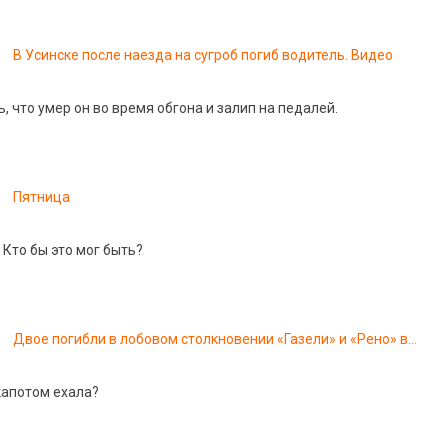
В Усинске после наезда на сугроб погиб водитель. Видео
 что умер он во время обгона и залип на педалей.
Пятница
 Кто бы это мог быть?
Двое погибли в лобовом столкновении «Газели» и «Рено» в
Саратовской области
капотом ехала?