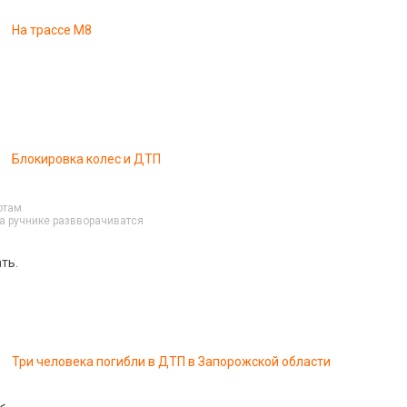
На трассе М8
Блокировка колес и ДТП
отам
а ручнике развворачиватся
ть.
Три человека погибли в ДТП в Запорожской области