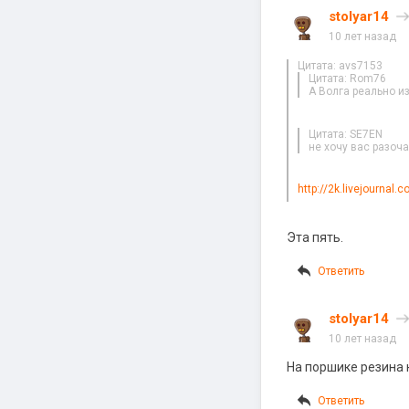
stolyar14
10 лет назад
Цитата: avs7153
Цитата: Rom76
А Волга реально из
Цитата: SE7EN
не хочу вас разоча
http://2k.livejournal
Эта пять.
Ответить
stolyar14
10 лет назад
На поршике резина н
Ответить