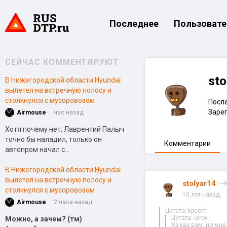
Последнее
Пользовате
СЕЙЧАС КОММЕНТИРУЮТ
sto
В Нижегородской области Hyundai
вылетел на встречную полосу и
столкнулся с мусоровозом
После
Зарег
Airmouse
час назад
Хотя почему нет, Лаврентий Палыч
точно бы наладил, только он
Комментарии
автопром начал с...
В Нижегородской области Hyundai
вылетел на встречную полосу и
stolyar14
столкнулся с мусоровозом
10 лет назад
Airmouse
2 часа назад
Цитата: kpecm
Цитата: leroy
Можно, а зачем? (тм)
Хз как вам, но мн