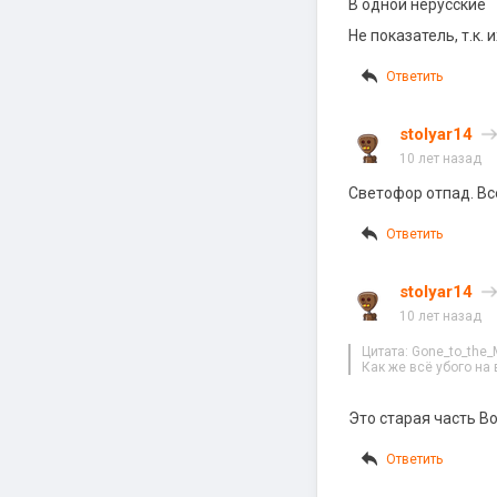
В одной нерусские
Не показатель, т.к.
Ответить
stolyar14
10 лет назад
Светофор отпад. Все
Ответить
stolyar14
10 лет назад
Цитата: Gone_to_the_
Как же всё убого на 
Это старая часть В
Ответить