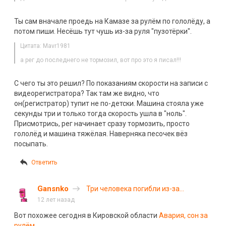
Ты сам вначале проедь на Камазе за рулём по гололёду, а
потом пиши. Несёшь тут чушь из-за руля "пузотёрки".
Цитата: Mavr1981
а рег до последнего не тормозил, вот про это я писал!!!
С чего ты это решил? По показаниям скорости на записи с
видеорегистратора? Так там же видно, что
он(регистратор) тупит не по-детски. Машина стояла уже
секунды три и только тогда скорость ушла в "ноль".
Присмотрись, рег начинает сразу тормозить, просто
гололёд и машина тяжёлая. Наверняка песочек вёз
посыпать.
Ответить
Gansnko
Три человека погибли из-за
уснувшего водителя на трассе М-7
12 лет назад
«Волга»
Вот похожее сегодня в Кировской области
Авария, сон за
рулём