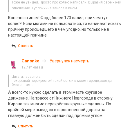
Тоже не увидел. Просто про колею написали. Выразил своё к ней
отношение. Тут причина заноса в ином.
Конечно в ином! Форд более 170 валил, при чём тут
колея?! Если могами не пользоваться, то начинают искать
причину происшедшего в чём угодно, но только не в
настоящей причине.
Ответить
Gansnko
Увернулся насмерть
12 лет назад
Цитата: ladapriora
нехороший перекресток! такой есть и в моем городе,всегда
бьются там…
А всего-то нужно сделать в этом месте круговое
движение. На трассе от Нижнего Новгорода в сторону
Кирова так многие перекрёстки крупные сделаны. По
крайней мере выезд со второстепенной дороги на
главную должен быть сделан под прямым углом.
Ответить