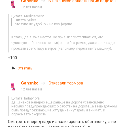
Gansnko
В Псковской области погиб водитель
БМВ
12 лет назад
Цитата: Medicament
Цитата: yuber
это тупо не удобно и не комфортно
Кстати, да. Я уже настолько привык пристегиваться, что
чувствую себя очень некомфортно без ремня, даже если надо
проехать всего пару метров (например, переставить машину).
+100
Ответить
Gansnko
Отказали тормоза
12 лет назад
Цитата: ladapriora
да….знаков наверно еще раньше на дороге установлено
небыло,предупреждающих о работах на дороге…а ведь должны
быть предупреждающие..оттуда начнут зреть и внимать и
сбрасывать скорость
Смотреть вперёд надо и анализировать обстановку, а не