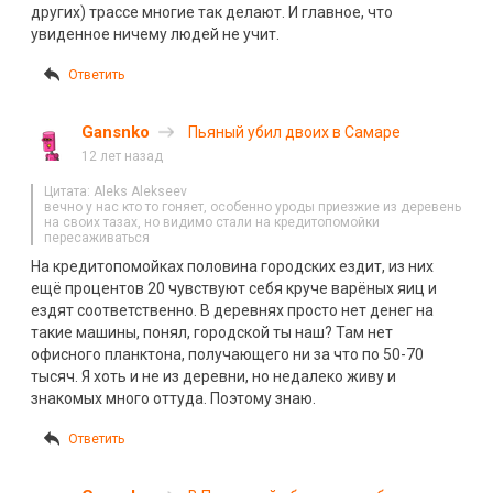
других) трассе многие так делают. И главное, что
увиденное ничему людей не учит.
Ответить
Gansnko
Пьяный убил двоих в Самаре
12 лет назад
Цитата: Aleks Alekseev
вечно у нас кто то гоняет, особенно уроды приезжие из деревень
на своих тазах, но видимо стали на кредитопомойки
пересаживаться
На кредитопомойках половина городских ездит, из них
ещё процентов 20 чувствуют себя круче варёных яиц и
ездят соответственно. В деревнях просто нет денег на
такие машины, понял, городской ты наш? Там нет
офисного планктона, получающего ни за что по 50-70
тысяч. Я хоть и не из деревни, но недалеко живу и
знакомых много оттуда. Поэтому знаю.
Ответить