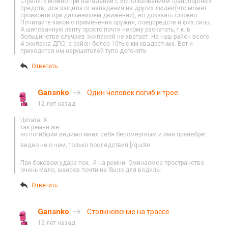
Стрелять можно при нападении с использованием транспортных
средств, для защиты от нападения на других людей(что может
произойти при дальнейшем движении), но доказать сложно.
Почитайте закон о применении оружия, спецсредств и физ.силы.
А шипованную ленту просто почти некому раскатать, т.к. в
большинстве случаев экипажей не хватает. На наш район всего
4 экипажа ДПС, а район более 10тыс.км квадратных. Вот и
приходится им нарушителей тупо догонять.
Ответить
Gansnko
Один человек погиб и трое
пострадали в крупном ДТП на
12 лет назад
Минском шоссе
Цитата: X.
так ремни же
но погибший видимо мнил себя бессмертным и ими пренебрег
видео не о чем, только последствия.[/quote
При боковом ударе пох…й на ремни. Сминаемое пространство
очень мало, шансов почти не было для водилы.
Ответить
Gansnko
Столкновение на трассе
12 лет назад