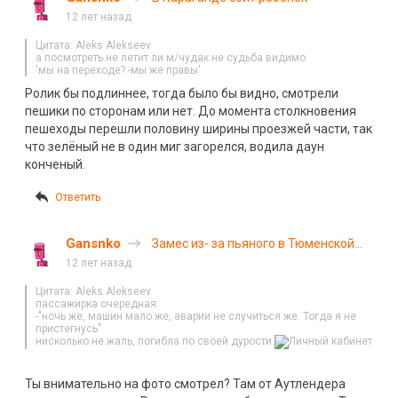
12 лет назад
Цитата: Aleks Alekseev
а посмотреть не летит ли м/чудак не судьба видимо
'мы на переходе? -мы же правы'
Ролик бы подлиннее, тогда было бы видно, смотрели
пешики по сторонам или нет. До момента столкновения
пешеходы перешли половину ширины проезжей части, так
что зелёный не в один миг загорелся, водила даун
конченый.
Ответить
Gansnko
Замес из- за пьяного в Тюменской
области
12 лет назад
Цитата: Aleks Alekseev
пассажирка очередная:
-"ночь же, машин мало же, аварии не случиться же. Тогда я не
пристегнусь"
нисколько не жаль, погибла по своей дурости
Ты внимательно на фото смотрел? Там от Аутлендера