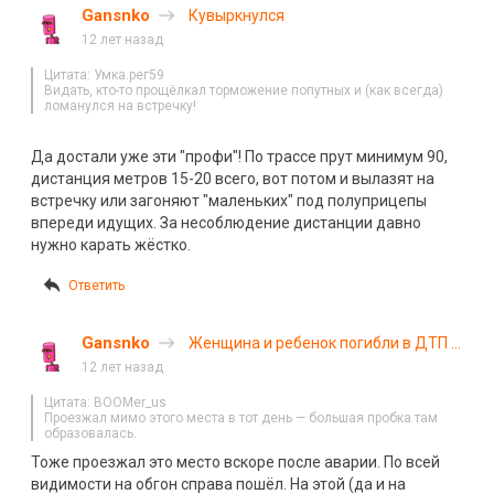
Gansnko
Кувыркнулся
12 лет назад
Цитата: Умка.рег59
Видать, кто-то прощёлкал торможение попутных и (как всегда)
ломанулся на встречку!
Да достали уже эти "профи"! По трассе прут минимум 90,
дистанция метров 15-20 всего, вот потом и вылазят на
встречку или загоняют "маленьких" под полуприцепы
впереди идущих. За несоблюдение дистанции давно
нужно карать жёстко.
Ответить
Gansnko
Женщина и ребенок погибли в ДТП в
Московской области
12 лет назад
Цитата: BOOMer_us
Проезжал мимо этого места в тот день — большая пробка там
образовалась.
Тоже проезжал это место вскоре после аварии. По всей
видимости на обгон справа пошёл. На этой (да и на