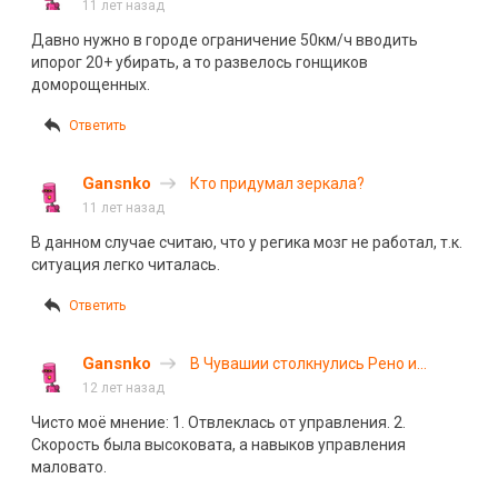
момент гибели основателя соцсети
11 лет назад
Давно нужно в городе ограничение 50км/ч вводить
ипорог 20+ убирать, а то развелось гонщиков
доморощенных.
Ответить
Gansnko
Кто придумал зеркала?
11 лет назад
В данном случае считаю, что у регика мозг не работал, т.к.
ситуация легко читалась.
Ответить
Gansnko
В Чувашии столкнулись Рено и
микроавтобус
12 лет назад
Чисто моё мнение: 1. Отвлеклась от управления. 2.
Скорость была высоковата, а навыков управления
маловато.