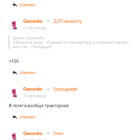
Ответить
Gansnko
ДТП на мосту
12 лет назад
Цитата: Sanchella
Обкакался регик… А раньше то смелый был, в закрытый поворот
лихо так… Позорище!!!
+100
Ответить
Gansnko
Грузодрифт
12 лет назад
А телега вообще тракторная.
Ответить
Gansnko
Снес