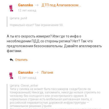
Gansnko
ДТП под Алапаевском.
Видеорегистратор очевидца
12 лет назад
запечатлел момент столкновения
Цитата: punit
Нормально ехал? Там ограничение 50.
А ты его скорость измерил? Или где то инфа о
несоблюдении ПДД со стороны регика? Нет? Так что
предположения безосновательны. Давайте апеллировать
фактами.
Ответить
Gansnko
Погоня
12 лет назад
Цитата: Clever_writer
Типа у синяка не может быть пассажиров сзади?(если он
тонированный) Никогда, запомните, никогда нельзя стрелять по
человеку без холодного или огнестрельного оружия. В
нормальных странах есть мобильная шипованная лента, с
российской неразвитостью дорожной инфраструктуры —
оптимальное решение.[/quote