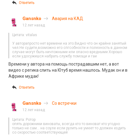
Ответить
Gansnko
Авария на КАД
12 лет назад
Цитата: vitalas
У авторапросто нет времени на это.Видно что он крайне занятый
чел.Не судите,возможно его спгсобности и полезность в данном
случае могут быть ничтожными или опасно вредными.Хорошо
если удосужишся набрать службу помощи и гаи
Времени у автора на помощь пострадавшим нет, а вот
видео с регика слить на Ютуб время нашлось. Мудак он и в
Африке мудак!
Ответить
Gansnko
Со встречки
12 лет назад
Цитата: Ротор
опять дорожники виноваты, всегда кто то виноват кто угодно
только не сам… на соуле если рулить не умеет то должен ездить
со скоростью соответствующей