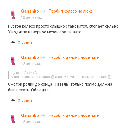
Gansnko
Пробил колесо на люке
12 лет назад
Пустое колесо просто слышно становится, хлопает сильно.
У водятла наверное музон орал в авто.
Ответить
Gansnko
Несоблюдение разметки и
безопасной скорости
12 лет назад
Цитата: SashaAn
у него прямо и направо ))) а вот у хруста — только направо )))
Смотри ролик до конца. "Газель" только прямо должна
была ехать. Обоюдка.
Ответить
Gansnko
Несоблюдение разметки и
безопасной скорости
12 лет назад