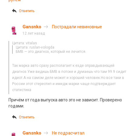
Ответить
Gansnko
Пострадали невиновные
12 лет назад
Цитата: vitalas
Цитата: ruslan-vologda
БМВ — это диагноз, который не лечится.
Так марка авто сразу располагает к езде оправдывающей
диагноз.Уже видишь БМВ в потоке и думаешь что там 99.9 сидит
идиот.А на самом деле может и хороший человек.Но все таки в
России этот стереотип и имидж марки чаще подтверждает
статистика
Причём от года выпуска авто это не зависит. Проверено
годами.
Ответить
Gansnko
Не подрасчитал