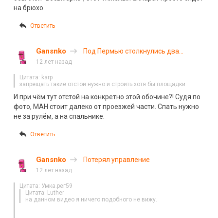
на брюхо.
Ответить
Gansnko
Под Пермью столкнулись два
грузовика
12 лет назад
Цитата: karp
запрещать такие отстои нужно и строить хотя бы площадки
И при чём тут отстой на конкретно этой обочине?! Судя по
фото, МАН стоит далеко от проезжей части. Спать нужно
не за рулём, а на спальнике.
Ответить
Gansnko
Потерял управление
12 лет назад
Цитата: Умка.рег59
Цитата: Luther
на данном видео я ничего подобного не вижу.