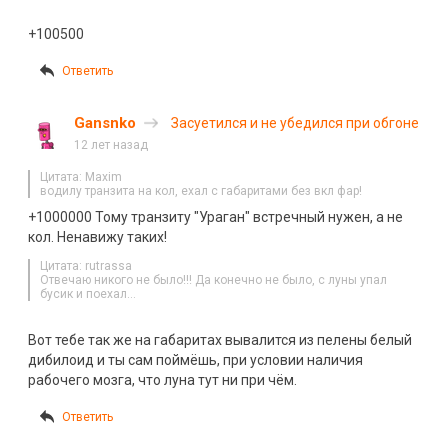
+100500
Ответить
Gansnko
Засуетился и не убедился при обгоне
12 лет назад
Цитата: Maxim
водилу транзита на кол, ехал с габаритами без вкл фар!
+1000000 Тому транзиту "Ураган" встречный нужен, а не
кол. Ненавижу таких!
Цитата: rutrassa
Отвечаю никого не было!!! Да конечно не было, с луны упал
бусик и поехал…
Вот тебе так же на габаритах вывалится из пелены белый
дибилоид и ты сам поймёшь, при условии наличия
рабочего мозга, что луна тут ни при чём.
Ответить