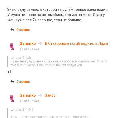
Знаю одну семью, в которой за рулём только жена ездит.
У мужа нет прав на автомобиль, только на мото. Стаж у
жены уже лет 7 наверное, если не больше.
Ответить
Gansnko
В Ставрополе погиб водитель Лады
12 лет назад
Цитата: Chizh
Ну не знаю, Ауди на вид живая, на лобовом следов нет. С чего
там быть в коме? Если только нокаут подушкой…
+1
Ответить
Gansnko
Занос
12 лет назад
Цитата: 211440
да мне тоже показалось как-то автор лениво уходил.