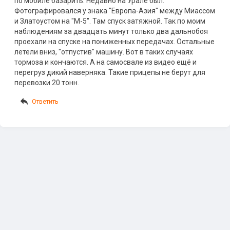
по мобиле базарить. Недавно на Урале был.
Фотографировался у знака "Европа-Азия" между Миассом
и Златоустом на "М-5". Там спуск затяжной. Так по моим
наблюдениям за двадцать минут только два дальнобоя
проехали на спуске на пониженных передачах. Остальные
летели вниз, "отпустив" машину. Вот в таких случаях
тормоза и кончаются. А на самосвале из видео ещё и
перегруз дикий наверняка. Такие прицепы не берут для
перевозки 20 тонн.
Ответить