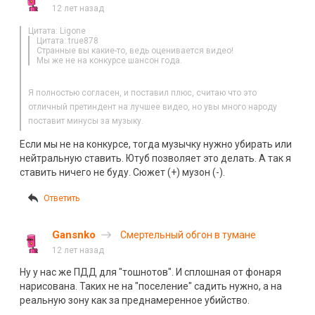
12 лет назад
Цитата: Ligone
Цитата: true878
Странные вы какие-то, ведь оценивается видео!
Мы же не на конкурсе шансон года.
Я полностью согласен, и поставил плюс, считаю что это
отличный претиндент на лучшее видео, но увы много народу
поставит минусы за музыку.
Если мы не на конкурсе, тогда музычку нужно убирать или
нейтральную ставить. Ютуб позволяет это делать. А так я
ставить ничего не буду. Сюжет (+) музон (-).
Ответить
Gansnko
Смертельный обгон в тумане
12 лет назад
Ну у нас же ПДД для "тошнотов". И сплошная от фонаря
нарисована. Таких не на "поселение" садить нужно, а на
реальную зону как за преднамеренное убийство.