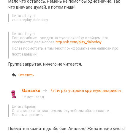
мало что осталось. Ремень не помог бы однозначно. Так
что вначале думай, а потом пиши!
Цитата: ferym
vk.com/play_dalnoboy
Цитата: ferym
Есть погибшие… увидел на фусо наклейку с зайцем, это
сообщество дальнобоев
http://vk.com/play_dalnoboy
Полез посмотреть, а там текст поинформативнее написан про
пострадавших
Группа закрытая, ничего не читается.
Ответить
Gansnko
\»Тигр\» устроил крупную аварию в
Ростове- на- Дону
12 лет назад
Цитата: kpecm
Они спешили по неотложным служебным обязанностям.
Понять и простить.
Поймать и казнить долбо.бов. Анально! Желательно много