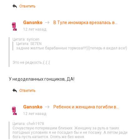
Ответить
Gansnko
В Туле иномарка врезалась в
фонарный столб
12 лет назад
Цитата: syricen
Цитата: SE7EN
задние желтые барабанные тормоза!!!!)))теперь я видел все!)
Это не редкость ;( ;( ;(
У недоделанных гонщиков, ДА!
Ответить
Gansnko
Ребенок и женщина погибли в
Ивановской области
12 лет назад
Цитата: cheh1978
Сочувствую потерявшим близких. Женщину за руль в таких
погодных условиях я не посадил бы и не посажу. А летом ради
бога пусть катается. Опять же без меня.