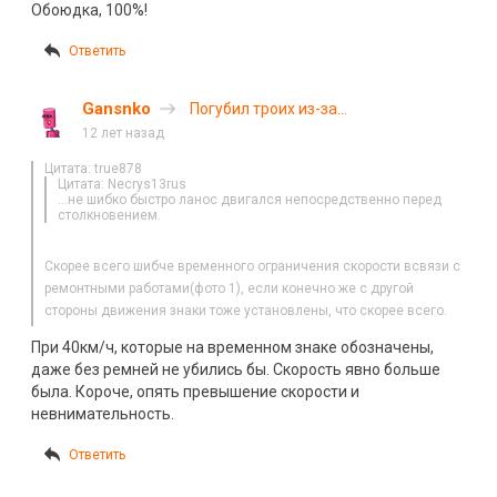
Обоюдка, 100%!
Ответить
Gansnko
Погубил троих из-за
невнимательности
12 лет назад
Цитата: true878
Цитата: Necrys13rus
…не шибко быстро ланос двигался непосредственно перед
столкновением.
Скорее всего шибче временного ограничения скорости всвязи с
ремонтными работами(фото 1), если конечно же с другой
стороны движения знаки тоже установлены, что скорее всего.
При 40км/ч, которые на временном знаке обозначены,
даже без ремней не убились бы. Скорость явно больше
была. Короче, опять превышение скорости и
невнимательность.
Ответить