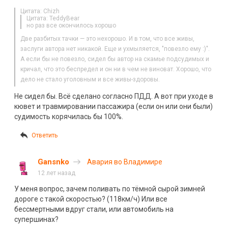
Цитата: Chizh
Цитата: TeddyBear
но раз все окончилось хорошо
Две разбитых тачки — это нехорошо. И в том, что все живы,
заслуги автора нет никакой. Еще и ухмыляется, "повезло ему :)".
А если бы не повезло, сидел бы автор на скамье подсудимых и
кричал, что это беспредел и он ни в чем не виноват. Хорошо, что
дело не стало уголовным и все живы-здоровы.
Не сидел бы. Всё сделано согласно ПДД. А вот при уходе в
кювет и травмировании пассажира (если он или они были)
судимость корячилась бы 100%.
Ответить
Gansnko
Авария во Владимире
12 лет назад
У меня вопрос, зачем поливать по тёмной сырой зимней
дороге с такой скоростью? (118км/ч) Или все
бессмертными вдруг стали, или автомобиль на
супершинах?