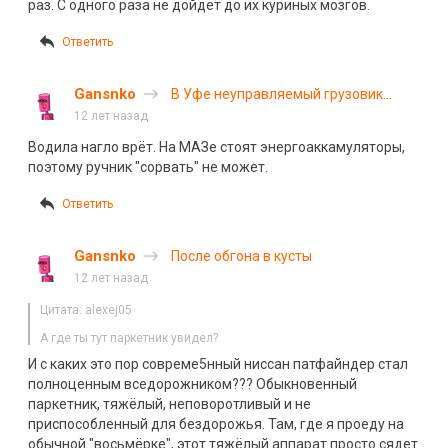
раз. С одного раза не дойдёт до их куриных мозгов.
Ответить
Gansnko
В Уфе неуправляемый грузовик
подмял под себя 7 автомобилей
12 лет назад
Водила нагло врёт. На МАЗе стоят энергоаккамуляторы,
поэтому ручник "сорвать" не может.
Ответить
Gansnko
После обгона в кусты
12 лет назад
Цитата: alexej05
А где ты тут паркетник увидел?
И с каких это пор совреме5нный ниссан патфайндер стал
полноценным вседорожником??? Обыкновенный
паркетник, тяжёлый, неповоротливый и не
приспособленный для бездорожья. Там, где я проеду на
обычной "восьмёрке", этот тяжёлый аппарат просто сядет