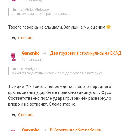
12 лет назад
Цитата: Aleks Alekseev
регик омерзительно разговаривает
Твоего говорка не слышали. Запиши, а мы оценим
Ответить
Gansnko
Два грузовика столкнулись на ЕКАД
12 лет назад
Цитата: chelyaba
Очканул водитель Митсу и сам дернулся на встречку.
Ты идиот? У Тойоты повреждение левого-переднего
крыла, значит удар был в правый-задний угол у Фусо.
Соответственно после удара грузовичёк развернуло
влево и на встречку. Элементарно.
Ответить
Gansnko
В Караганде сбит ребенок