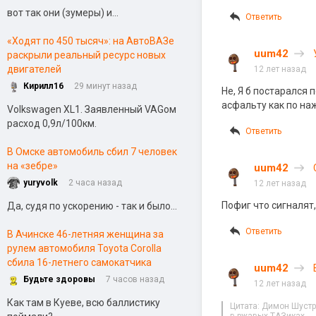
вот так они (зумеры) и...
Ответить
«Ходят по 450 тысяч»: на АвтоВАЗе
uum42
раскрыли реальный ресурс новых
двигателей
12 лет назад
Кирилл16
29 минут назад
Не, Я б постарался 
асфальту как по на
Volkswagen XL1. Заявленный VAGом
расход 0,9л/100км.
Ответить
В Омске автомобиль сбил 7 человек
на «зебре»
uum42
yuryvolk
2 часа назад
12 лет назад
Пофиг что сигналят
Да, судя по ускорению - так и было...
Ответить
В Ачинске 46-летняя женщина за
рулем автомобиля Toyota Corolla
сбила 16-летнего самокатчика
uum42
Будьте здоровы
7 часов назад
12 лет назад
Как там в Куеве, всю баллистику
Цитата: Димон Шуст