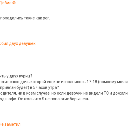
Дэбил ©
 попадались такие как рег.
Сбил двух девушек
ть у двух куриц?
пустит свою дочь которой еще не исполнилось 17-18 (помоему моя и
 привязи будет) в 5 часов утра?
одителя, ни в коем случае, но если девочки не видели ТС и дожили
под шафэ. Ох жаль что Я не папа этих барышень…
Не заметил