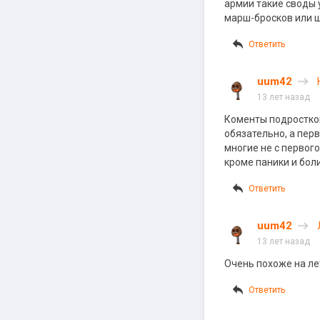
армии такие своды 
марш-бросков или ш
Ответить
uum42
13 лет назад
Коменты подростков
обязательно, а перв
многие не с первого
кроме паники и боли
Ответить
uum42
13 лет назад
Очень похоже на ле
Ответить