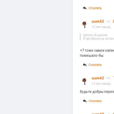
Ответить
uum42
12 лет назад
Цитата: Водолей
Я автобусы на остано
+7 тоже самое напи
помешало-бы.
Ответить
uum42
13 лет назад
будьте добры перез
Ответить