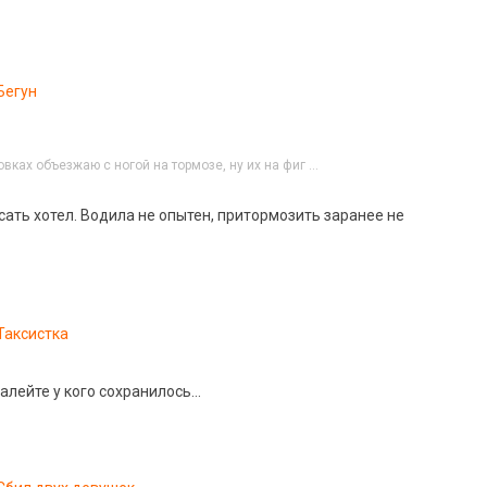
Бегун
вках объезжаю с ногой на тормозе, ну их на фиг …
сать хотел. Водила не опытен, притормозить заранее не
Таксистка
алейте у кого сохранилось…