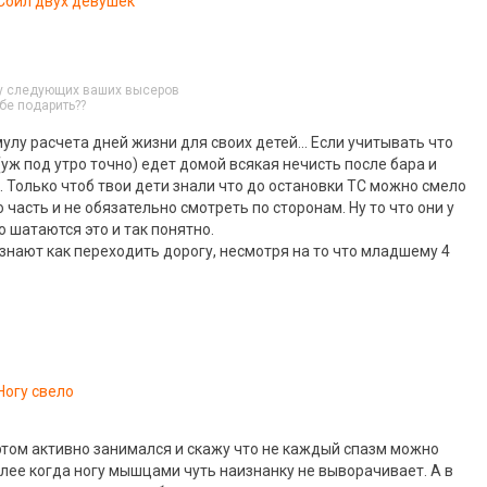
Сбил двух девушек
ду следующих ваших высеров
бе подарить??
улу расчета дней жизни для своих детей… Если учитывать что
уж под утро точно) едет домой всякая нечисть после бара и
. Только чтоб твои дети знали что до остановки ТС можно смело
часть и не обязательно смотреть по сторонам. Ну то что они у
о шатаются это и так понятно.
 знают как переходить дорогу, несмотря на то что младшему 4
Ногу свело
ртом активно занимался и скажу что не каждый спазм можно
олее когда ногу мышцами чуть наизнанку не выворачивает. А в