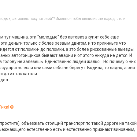
6
одых, активных покупателей"? Именно чтобы выпиливать народ, это и
м тут машина, эти "молодые" без автоваза купят себе еще
эти деньги только с более резвым двигом, и то прикиньте что
ридется от поломки- до поломки, а это более рискованные выезды.
ваных автогонщиков бывают аварии и от этого никуда не дется. И
 голову не залезешь. Единственно людей жалко… Но почему о них
сударство если они сами себя не берегут. Водила, то ладно, а они
огда их так катали.
дел.
Тиха! ©
простите), объезжать стоящий транспорт по такой дороге на такой
выезжающего естественно есть и естественно признают виновным,