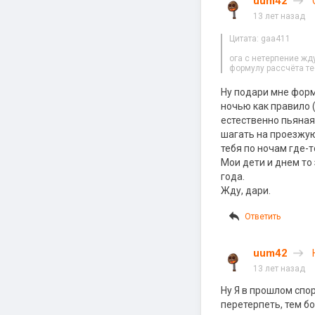
uum42
13 лет назад
Цитата: gaa411
ога с нетерпение ж
формулу рассчёта те
Ну подари мне форм
ночью как правило (
естественно пьяная
шагать на проезжую 
тебя по ночам где-т
Мои дети и днем то
года.
Жду, дари.
Ответить
uum42
13 лет назад
Ну Я в прошлом спо
перетерпеть, тем б