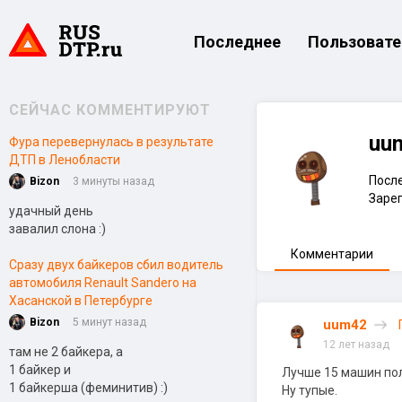
Последнее
Пользовате
СЕЙЧАС КОММЕНТИРУЮТ
uu
Фура перевернулась в результате
ДТП в Ленобласти
После
Bizon
3 минуты назад
Зарег
удачный день
завалил слона :)
Комментарии
Сразу двух байкеров сбил водитель
автомобиля Renault Sandero на
Хасанской в Петербурге
Bizon
5 минут назад
uum42
12 лет назад
там не 2 байкера, а
1 байкер и
Лучше 15 машин пол
1 байкерша (феминитив) :)
Ну тупые.