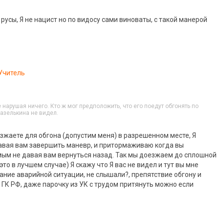
русы, Я не нацист но по видосу сами виноваты, с такой манерой
Учитель
 нарушая ничего. Кто ж мог предположить, что его поедут обгонять по
газелькина не видел.
езжаете для обгона (допустим меня) в разрешенном месте, Я
авая вам завершить маневр, и притормаживаю когда вы
мым не давая вам вернуться назад. Так мы доезжаем до сплошной
это в лучшем случае) Я скажу что Я вас не видел и тут вы мне
дание аварийной ситуации, не слышали?, препятствие обгону и
 ГК РФ, даже парочку из УК с трудом притянуть можно если