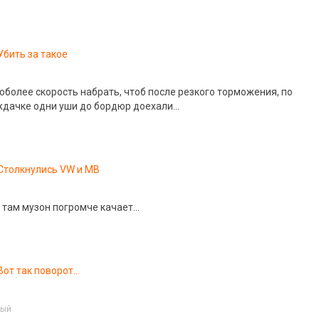
Убить за такое
поболее скорость набрать, чтоб после резкого торможения, по
ждачке одни уши до бордюр доехали…
Столкнулись VW и MB
, там музон погромче качает…
Вот так поворот…
рый