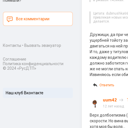
поймали?
в ржавых ТАЗиках.
Цитата: dubinushka6
привлекая новых мол
Все комментарии
делается.
Дружищи, да при че
ущербней тойоту за 
Контакты
•
Вызвать эвакуатор
двигаться на ней п
И то, даже у титуло
каждому водителю в
Соглашение
должно заботится го
Политика конфиденциальности
© 2024 «РусДТП»
же не могли спать к
Извиняюсь если оби
Ответить
Наш клуб Вконтакте
uum42
12 лет назад
Верх долбоепизма (
скорости. Но вина 
хотя моя бы воля…