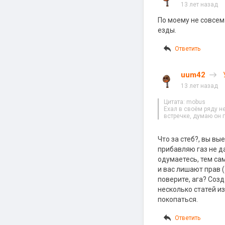
13 лет назад
По моему не совсем 
езды.
Ответить
uum42
13 лет назад
Цитата: mobus
Ехал в своём ряду не
встречке, думаю он 
Что за стеб?, вы вы
прибавляю газ не д
одумаетесь, тем са
и вас лишают прав (
поверите, ага? Соз
несколько статей из
покопаться.
Ответить