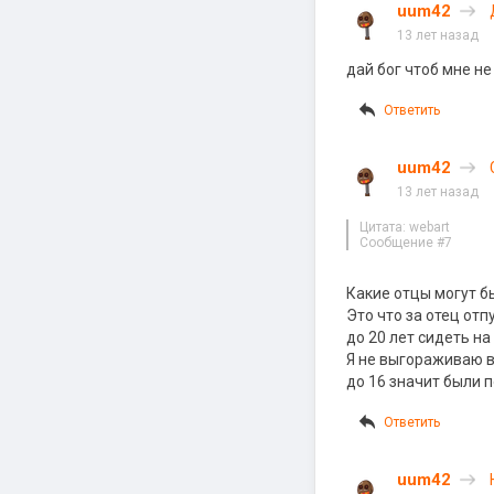
uum42
13 лет назад
дай бог чтоб мне не
Ответить
uum42
13 лет назад
Цитата: webart
Сообщение #7
Какие отцы могут бы
Это что за отец от
до 20 лет сидеть на
Я не выгораживаю в
до 16 значит были 
Ответить
uum42