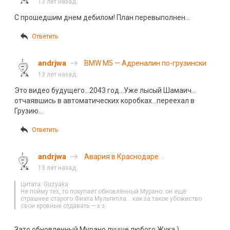
13 лет назад
С прошедшим днем дебилом! План перевыполнен…
Ответить
andrjwa
BMW M5 — Адреналин по-грузински
13 лет назад
Это видео будущего…2043 год…Уже лысый Шамаич…
отчаявшись в автоматических коробках…переехал в
Грузию…
Ответить
andrjwa
Авария в Краснодаре
13 лет назад
Цитата: Guzyaka
Не пойму тех, то покупает обновлённый Мурано: он ещё
страшнее старого Фиата Мультипла… как за такое убожество
свои кровные отдавать — х.з.
Зато обновленный Мурано лучше любого Жука )