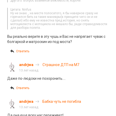
другого. Вопрос взаимной вежливости, короче.
Цитата: Ninfus
Ну не знаю.., на месте полосатого, я бы наверное сразу не
горячился бить за такие маневры(в принципе чего он и не
сделал) ибо ему не известна пред история, но снять
мотоциклиста с мотоцикла не мешало бы, ради справедливости
для разбора полета..
Вы реально верите в эту чушь и Вас не напрягает чувак с
болгаркой и матроскин из под моста?
Ответить
andrjwa
Страшное ДТП на М7
13 лет назад
Даже по-людски не похоронить….
Ответить
andrjwa
Бабка чуть не погибла
13 лет назад
Да она еще всех нас переживет!