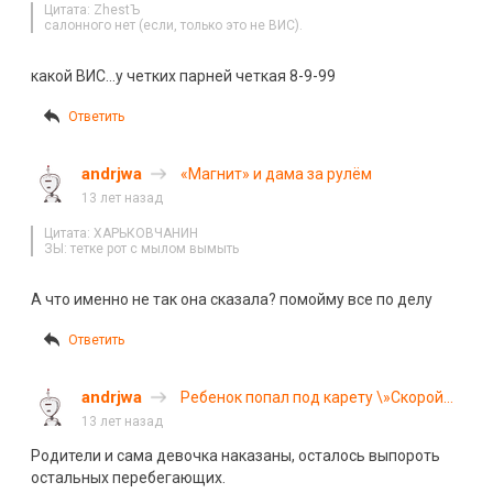
Цитата: ZhestЪ
салонного нет (если, только это не ВИС).
какой ВИС…у четких парней четкая 8-9-99
Ответить
andrjwa
«Магнит» и дама за рулём
13 лет назад
Цитата: ХАРЬКОВЧАНИН
ЗЫ: тетке рот с мылом вымыть
А что именно не так она сказала? помойму все по делу
Ответить
andrjwa
Ребенок попал под карету \»Скорой
помощи\»
13 лет назад
Родители и сама девочка наказаны, осталось выпороть
остальных перебегающих.