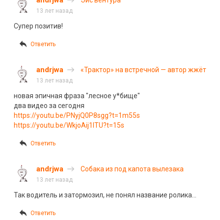
andrjwa
Эйс вентура
13 лет назад
Супер позитив!
Ответить
andrjwa
«Трактор» на встречной — автор жжёт
13 лет назад
новая эпичная фраза "лесное у*бище"
два видео за сегодня
https://youtu.be/PNyjQ0P8sgg?t=1m55s
https://youtu.be/WkjoAij1lTU?t=15s
Ответить
andrjwa
Собака из под капота вылезака
13 лет назад
Так водитель и затормозил, не понял название ролика…
Ответить