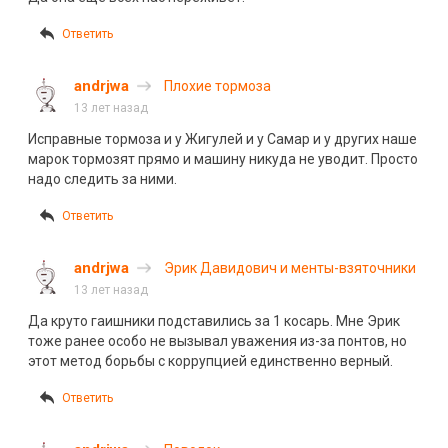
Ответить
andrjwa
Плохие тормоза
13 лет назад
Исправные тормоза и у Жигулей и у Самар и у других наше
марок тормозят прямо и машину никуда не уводит. Просто
надо следить за ними.
Ответить
andrjwa
Эрик Давидович и менты-взяточники
13 лет назад
Да круто гаишники подставились за 1 косарь. Мне Эрик
тоже ранее особо не вызывал уважения из-за понтов, но
этот метод борьбы с коррупцией единственно верный.
Ответить