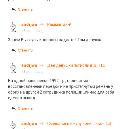
Ответить
andrjwa
Раммштайн!
13 лет назад
Зачем Вы глупые вопросы задаете? Там девушка…
Ответить
andrjwa
Две девушки погибли в ДТП с
участием замначальника МВД
13 лет назад
На одной чаше весов 1992 г.р., полностью
восстановленный передок и не пристегнутый ремень у
обоих на другой 2 сотрудника полиции…лично для себя
сделал вывод.
Ответить
andrjwa
Смешались в кучу кони, люди…(c)