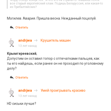
Форд Эскорт конца 90х.. А что это за страна-то? Машины почти
все старый европейский хлам. Подишь Беларуссия, или какая-то
из Прибалтийских?
Могилев. Авария. Пришла весна. Нежданный поцелуй.
Ответить
andrjwa
Крушитель машин
13 лет назад
Крымгиреевский
,
Допустим он оставил топор с отпечатками пальцев, как
ты его найдешь, если ранее он не проходил по уголовному
делу?
Ответить
andrjwa
Умей проигрывать красиво
13 лет назад
HD cиськи лучше?