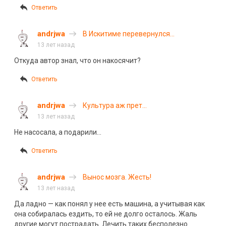
Ответить
andrjwa
В Искитиме перевернулся
внедорожник
13 лет назад
Откуда автор знал, что он накосячит?
Ответить
andrjwa
Культура аж прет…
13 лет назад
Не насосала, а подарили…
Ответить
andrjwa
Вынос мозга. Жесть!
13 лет назад
Да ладно — как понял у нее есть машина, а учитывая как
она собиралась ездить, то ей не долго осталось. Жаль
другие могут пострадать. Лечить таких бесполезно.