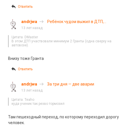
Ответить
andrjwa
Ребёнок чудом выжил в ДТП,
остальные погибли
13 лет назад
Цитата: DMaster
В этом ДТП участвовали минимум 2 Гранты (одна сверху на
автовозе).
Внизу тоже Гранта
Ответить
andrjwa
За три дня — две аварии
13 лет назад
Цитата: Teaho
куда ученик так резво тормозил
Там пешеходный переход, по которому переходил дорогу
человек.