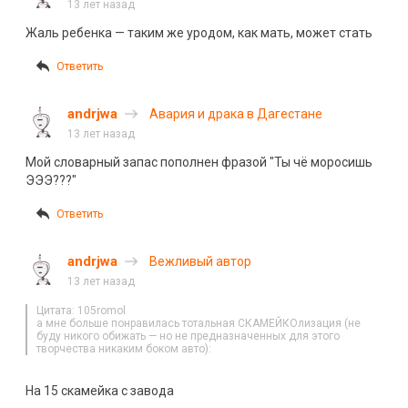
13 лет назад
Жаль ребенка — таким же уродом, как мать, может стать
Ответить
andrjwa
Авария и драка в Дагестане
13 лет назад
Мой словарный запас пополнен фразой "Ты чё моросишь
ЭЭЭ???"
Ответить
andrjwa
Вежливый автор
13 лет назад
Цитата: 105romol
а мне больше понравилась тотальная СКАМЕЙКОлизация (не
буду никого обижать — но не предназначенных для этого
творчества никаким боком авто):
На 15 скамейка с завода