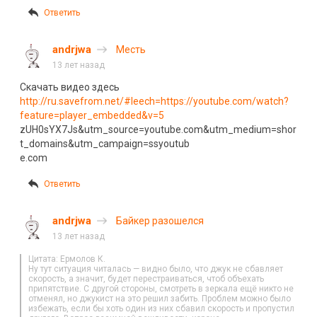
Ответить
andrjwa
Месть
13 лет назад
Скачать видео здесь
http://ru.savefrom.net/#leech=https://youtube.com/watch?
feature=player_embedded&v=5
zUH0sYX7Js&utm_source=youtube.com&utm_medium=shor
t_domains&utm_campaign=ssyoutub
e.com
Ответить
andrjwa
Байкер разошелся
13 лет назад
Цитата: Ермолов К.
Ну тут ситуация читалась — видно было, что джук не сбавляет
скорость, а значит, будет перестраиваться, чтоб объехать
припятствие. С другой стороны, смотреть в зеркала ещё никто не
отменял, но джукист на это решил забить. Проблем можно было
избежать, если бы хоть один из них сбавил скорость и пропустил