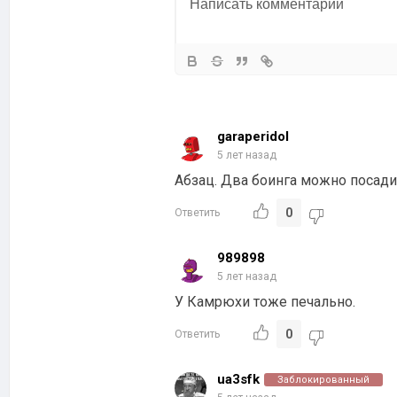
garaperidol
5 лет назад
Абзац. Два боинга можно посади
0
Ответить
989898
5 лет назад
У Камрюхи тоже печально.
0
Ответить
ua3sfk
Заблокированный