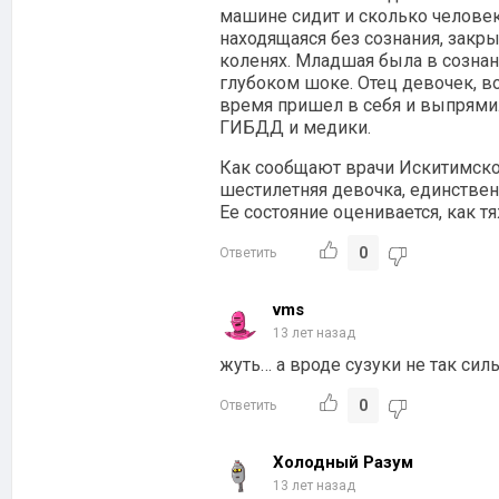
машине сидит и сколько человек.
находящаяся без сознания, закр
коленях. Младшая была в сознани
глубоком шоке. Отец девочек, во
время пришел в себя и выпрями
ГИБДД и медики.
Как сообщают врачи Искитимско
шестилетняя девочка, единствен
Ее состояние оценивается, как 
0
Ответить
vms
13 лет назад
жуть… а вроде сузуки не так си
0
Ответить
Холодный Разум
13 лет назад