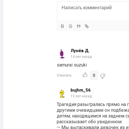
Лунёв Д.
14 лет назад
samurai suzuki
0
Ответить
bujhm_56
13 лет назад
Трагедия разыгралась прямо на г
другими очевидцами он подбеж
детям, находящимся на заднем си
рассказывает обо увиденном:
— Мы вытаскивали девочек из ин