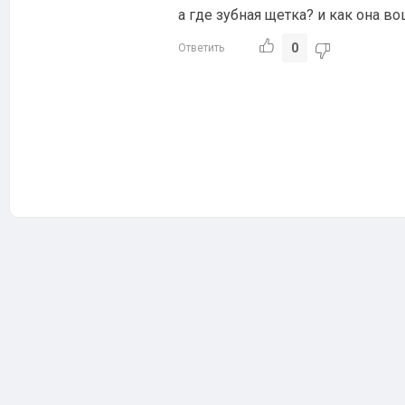
а где зубная щетка? и как она в
0
Ответить