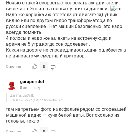
Ночью с такой скоростью полоскать аж двигатели
вылетают.Это что в головах у этих водителей .
Надо же,коробка аж отлетела от двигателя,бублик
видно или по другом гидро трансформатор,а по
русски сцепление . Нет машин безопасных .это надо
всегда помнить .
4 полосы и надо же выехать на встречную,да и
время не 5 утра,когда сон одолевает .
Какая на дороге не справедливость,один ошибается а
не виноватому смертный приговор .
0
Ответить
garaperidol
5 лет назад
Цитата: ua3sfk
что в головах у этих водителей .
там на третьем фото на асфальте рядом со сгоревшей
машиной видно — куча белой ваты. Вот сколько из
голов вытекло !
0
Ответить