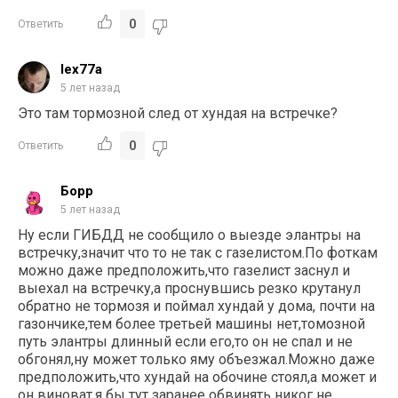
0
Ответить
lex77a
5 лет назад
Это там тормозной след от хундая на встречке?
0
Ответить
Борр
5 лет назад
Ну если ГИБДД не сообщило о выезде элантры на
встречку,значит что то не так с газелистом.По фоткам
можно даже предположить,что газелист заснул и
выехал на встречку,а проснувшись резко крутанул
обратно не тормозя и поймал хундай у дома, почти на
газончике,тем более третьей машины нет,томозной
путь элантры длинный если его,то он не спал и не
обгонял,ну может только яму объезжал.Можно даже
предположить,что хундай на обочине стоял,а может и
он виноват,я бы тут заранее обвинять никог не