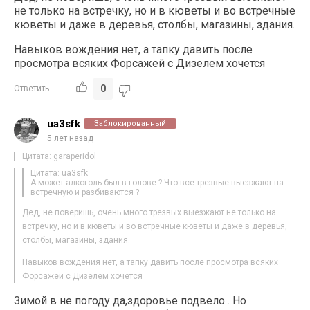
не только на встречку, но и в кюветы и во встречные
кюветы и даже в деревья, столбы, магазины, здания.
Навыков вождения нет, а тапку давить после
просмотра всяких Форсажей с Дизелем хочется
0
Ответить
ua3sfk
Заблокированный
5 лет назад
Цитата: garaperidol
Цитата: ua3sfk
А может алкоголь был в голове ? Что все трезвые выезжают на
встречную и разбиваются ?
Дед, не поверишь, очень много трезвых выезжают не только на
встречку, но и в кюветы и во встречные кюветы и даже в деревья,
столбы, магазины, здания.
Навыков вождения нет, а тапку давить после просмотра всяких
Форсажей с Дизелем хочется
Зимой в не погоду да,здоровье подвело . Но