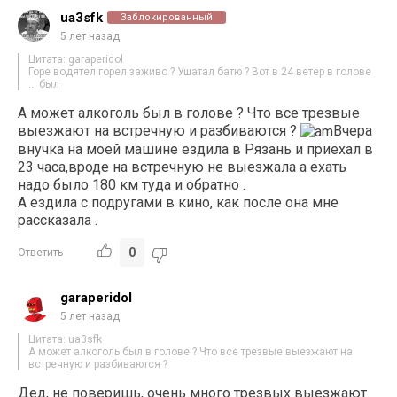
ua3sfk
Заблокированный
5 лет назад
Цитата: garaperidol
Горе водятел горел заживо ? Ушатал батю ? Вот в 24 ветер в голове
… был
А может алкоголь был в голове ? Что все трезвые
выезжают на встречную и разбиваются ?
Вчера
внучка на моей машине ездила в Рязань и приехал в
23 часа,вроде на встречную не выезжала а ехать
надо было 180 км туда и обратно .
А ездила с подругами в кино, как после она мне
рассказала .
0
Ответить
garaperidol
5 лет назад
Цитата: ua3sfk
А может алкоголь был в голове ? Что все трезвые выезжают на
встречную и разбиваются ?
Дед, не поверишь, очень много трезвых выезжают