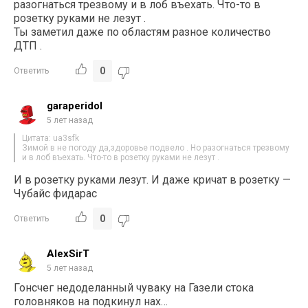
разогнаться трезвому и в лоб въехать. Что-то в
розетку руками не лезут .
Ты заметил даже по областям разное количество
ДТП .
0
Ответить
garaperidol
5 лет назад
Цитата: ua3sfk
Зимой в не погоду да,здоровье подвело . Но разогнаться трезвому
и в лоб въехать. Что-то в розетку руками не лезут .
И в розетку руками лезут. И даже кричат в розетку —
Чубайс фидарас
0
Ответить
AlexSirT
5 лет назад
Гонсчег недоделанный чуваку на Газели стока
головняков на подкинул нах…