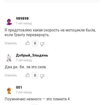
989898
7 лет назад
Я предстовляю какая скорость на мотоцикле была,
если Гранту перевернуть.
0
Ответить
Добрый_Злыдень
7 лет назад
Два де.. би.. ла это сила.
0
Ответить
001
7 лет назад
Поумничаю немного — это планета 4