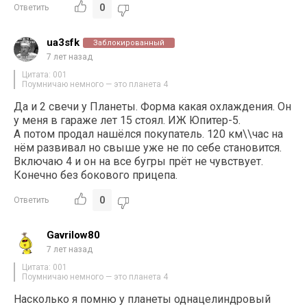
0
Ответить
ua3sfk
Заблокированный
7 лет назад
Цитата: 001
Поумничаю немного — это планета 4
Да и 2 свечи у Планеты. Форма какая охлаждения. Он
у меня в гараже лет 15 стоял. ИЖ Юпитер-5.
А потом продал нашёлся покупатель. 120 км\\час на
нём развивал но свыше уже не по себе становится.
Включаю 4 и он на все бугры прёт не чувствует.
Конечно без бокового прицепа.
0
Ответить
Gavrilow80
7 лет назад
Цитата: 001
Поумничаю немного — это планета 4
Насколько я помню у планеты однацелиндровый