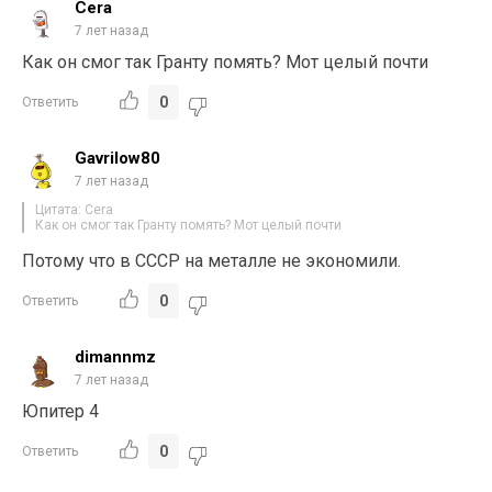
Cera
7 лет назад
Как он смог так Гранту помять? Мот целый почти
0
Ответить
Gavrilow80
7 лет назад
Цитата: Cera
Как он смог так Гранту помять? Мот целый почти
Потому что в СССР на металле не экономили.
0
Ответить
dimannmz
7 лет назад
Юпитер 4
0
Ответить