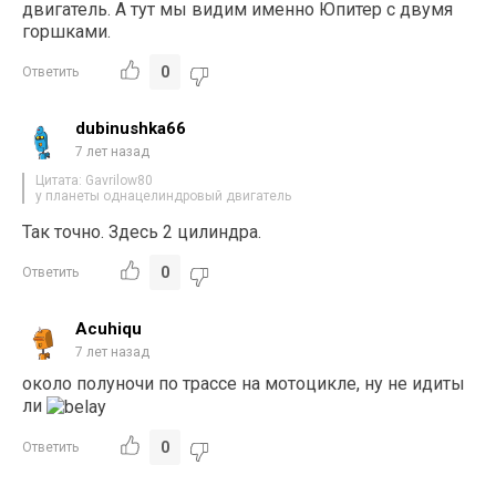
двигатель. А тут мы видим именно Юпитер с двумя
горшками.
0
Ответить
dubinushka66
7 лет назад
Цитата: Gavrilow80
у планеты однацелиндровый двигатель
Так точно. Здесь 2 цилиндра.
0
Ответить
Acuhiqu
7 лет назад
около полуночи по трассе на мотоцикле, ну не идиты
ли
0
Ответить