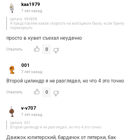
kaa1979
7 лет назад
Цитата: 989898
Я предстовляю какая скорость на мотоцикле была, если Гранту
перевернуть.
просто в кувет съехал неудачно
0
Ответить
001
7 лет назад
Второй цилиндр я не разглядел, но что 4 это точно
0
Ответить
v-v707
7 лет назад
Цитата: 001
Второй цилиндр я не разглядел, но что 4 это точно
Движок юпитерский, бардачок от пятерки, бак