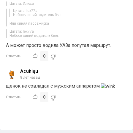
Цитата: Илюха
Цитата: lex77a
Небось синий водитель был.
Или синяя пассажирка
Цитата: lex77a
Небось синий водитель был.
А может просто водила УАЗа попутал маршрут.
0
Ответить
Acuhiqu
8 лет назад
щенок не совладал с мужским аппаратом
0
Ответить