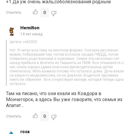
+1 Да уж очень жаль,соболезнования родным
0
Ответить
Hemilton
14 лет назад
Цитата: vsk2002
Нет. Я читал всю тему на местном форуме. Сначала рассказал
мужик, побывавший там, потом всплыла сводка ГИБДД, потом
появились родственники и знакомые. Семья эта несколько лет
назад прибыла в Апатиты из Ташкента на ПМЖ. Все отзываются о
них очень хорошо (даже классная руководительница детей
отметилась). Мать выжила потому что осталась дома. Дочь везли
на какую-то медкомиссию, но не довезли. Водителя грузовика
никто не обвиняет…Все сочувствуют матери, которая теперь одна
осталась
Там на писано, что они ехали из Ковдора в
Мончегорск, а здесь Вы уже говорите, что семья из
Апатит…
0
Ответить
rosa