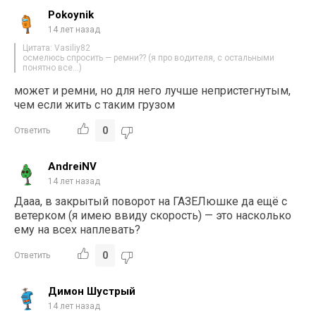
Pokoynik
14 лет назад
Цитата: Vasiliy82
осмелюсь спросить — ремни?? (я про водителя, с остальными
понятно все…)
может и ремни, но для него лучше непристегнутым,
чем если жить с таким грузом
0
Ответить
AndreiNV
14 лет назад
Дааа, в закрытый поворот на ГАЗЕЛюшке да ещё с
ветерком (я имею ввиду скорость) — это насколько
ему на всех наплевать?
0
Ответить
Димон Шустрый
14 лет назад