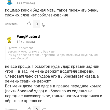
14 лет назад
кошмар какой бедная мать, такое пережить очень
сложно, слов нет соболезнования
0
Ответить
FangMustord
14 лет назад
Цитата: nocoment
земля пухом, только это баргузин!
P.S. Куда пропал тролль первинтин с бронигеликом, неужели ап
стену убилсо?!
не все проще. Посмотри куда удар: правый задний
угол — в зад. Ремень держит водителя спереди.
Следовательно от удара его выбрасывает назад, а
ремень сзади не держит.
Вот меня даже при ударе в правое переднее крыло
(почти боковой удар) выбросило из сиденья на
переднее пассажирское, только ногами зацепился и
обратно в кресло сел.
0
Ответить