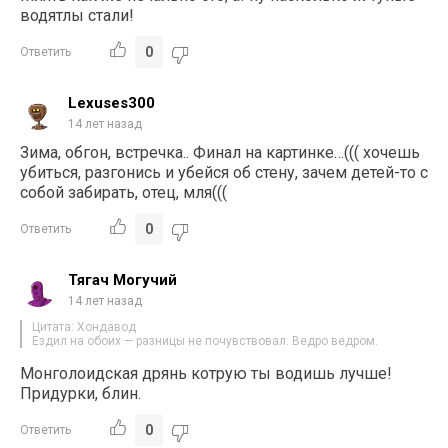
водятлы стали!
0
Ответить
Lexuses300
14 лет назад
Зима, обгон, встречка.. Финал на картинке…((( хочешь
убиться, разгонись и убейся об стену, зачем детей-то с
собой забирать, отец, мля(((
0
Ответить
Тягач Могучий
14 лет назад
Цитата: Хондавод
Ездил на обоих — разницы не почувствовал. Ведро ведром.
Монголоидская дрянь котрую ты водишь лучше!
Придурки, блин.
0
Ответить