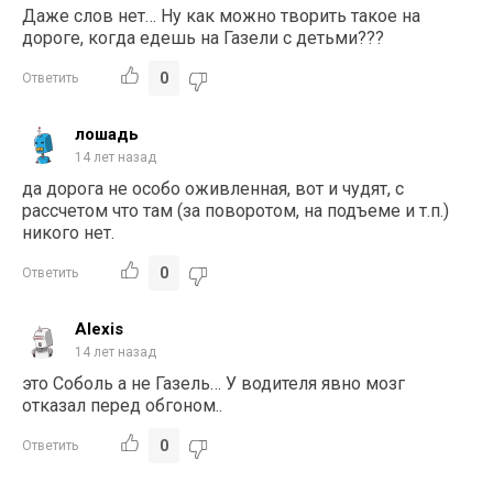
Даже слов нет… Ну как можно творить такое на
дороге, когда едешь на Газели с детьми???
0
Ответить
лошадь
14 лет назад
да дорога не особо оживленная, вот и чудят, с
рассчетом что там (за поворотом, на подъеме и т.п.)
никого нет.
0
Ответить
Alexis
14 лет назад
это Соболь а не Газель… У водителя явно мозг
отказал перед обгоном..
0
Ответить