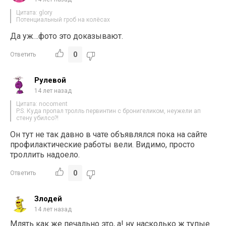
Цитата: glory
Потенциальный гроб на колёсах
Да уж…фото это доказывают.
0
Ответить
Рулевой
14 лет назад
Цитата: nocoment
P.S. Куда пропал тролль первинтин с бронигеликом, неужели ап
стену убилсо?!
Он тут не так давно в чате объявлялся пока на сайте
профилактические работы вели. Видимо, просто
троллить надоело.
0
Ответить
Злодей
14 лет назад
Млять как же печально это, а! ну насколько ж тупые