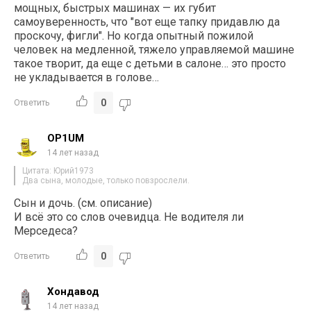
мощных, быстрых машинах — их губит
самоуверенность, что "вот еще тапку придавлю да
проскочу, фигли". Но когда опытный пожилой
человек на медленной, тяжело управляемой машине
такое творит, да еще с детьми в салоне… это просто
не укладывается в голове…
0
Ответить
OP1UM
14 лет назад
Цитата: Юрий1973
Два сына, молодые, только повзрослели.
Сын и дочь. (см. описание)
И всё это со слов очевидца. Не водителя ли
Мерседеса?
0
Ответить
Хондавод
14 лет назад