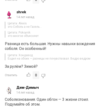
shrek
14 лет назад
Цитата: Alexis
это Соболь а не Газель…
Цитата: Pokoynik
это многое объясняет
Разница есть большая. Нужны навыки вождения
соболя. Он особенный!
Цитата: Хондавод
Ездил на обоих — разницы не почувствовал. Ведро ведром
За рулём? Зимой?
0
Ответить
Дим-Димыч
14 лет назад
Соболезнования. Один обгон — 3 жизни стоил.
Подумайте об этом.