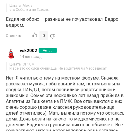
Цитата: Alexis
это Соболь а не Газель…
Ездил на обоих — разницы не почувствовал. Ведро
ведром.
0
Ответить
vsk2002
Автор
14 лет назад
Цитата: OP1UM
И всё это со слов очевидца. Не водителя ли Мерседеса?
Нет. Я читал всю тему на местном форуме. Сначала
рассказал мужик, побывавший там, потом всплыла
сводка ГИБДД, потом появились родственники и
знакомые. Семья эта несколько лет назад прибыла в
Апатиты из Ташкента на ПМЖ. Все отзываются о них
очень хорошо (даже классная руководительница
детей отметилась). Мать выжила потому что осталась
дома. Дочь везли на какую-то медкомиссию, но не
довезли. Водителя грузовика никто не обвиняет…Все
сочувствуют матери, которая теперь одна осталась