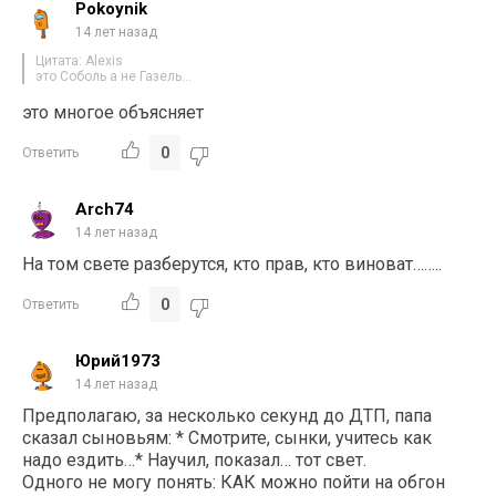
Pokoynik
14 лет назад
Цитата: Alexis
это Соболь а не Газель…
это многое объясняет
0
Ответить
Arch74
14 лет назад
На том свете разберутся, кто прав, кто виноват……..
0
Ответить
Юрий1973
14 лет назад
Предполагаю, за несколько секунд до ДТП, папа
сказал сыновьям: * Смотрите, сынки, учитесь как
надо ездить…* Научил, показал… тот свет.
Одного не могу понять: КАК можно пойти на обгон