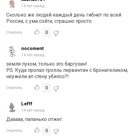
14 лет назад
Сколько же людей каждый день гибнет по всей
России, с ума сойти, страшно просто.
0
Ответить
nocoment
14 лет назад
земля пухом, только это баргузин!
P.S. Куда пропал тролль первинтин с бронигеликом,
неужели ап стену убилсо?!
0
Ответить
Lefff
14 лет назад
Дааааа, папанько отжег.
0
Ответить