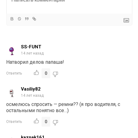
SS-FUNT
14 лет назад
Натворил делов папаша!
0
Ответить
Vasiliy82
14 лет назад
осмелюсь спросить — ремни?? (я про водителя, с
остальными понятно все…)
0
Ответить
kaznak161