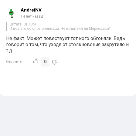
AndreiNV
14 лет назад
Цитата: OP1UM
И всё это со слов очевидца. Не водителя ли Мерседеса?
Не факт. Может повествует тот кого обгоняли. Ведь
говорит о том, что уходя от столкновения закрутило и
т.д.
0
Ответить