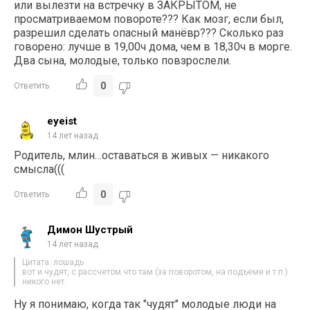
или вылезти на встречку в ЗАКРЫТОМ, не
просматриваемом повороте??? Как мозг, если был,
разрешил сделать опасный манёвр??? Сколько раз
говорено: лучше в 19,00ч дома, чем в 18,30ч в морге.
Два сына, молодые, только повзрослели.
0
Ответить
eyeist
14 лет назад
Родитель, млин…оставаться в живых — никакого
смысла(((
0
Ответить
Димон Шустрый
14 лет назад
Цитата: лошадь
вот и чудят, с рассчетом что там (за поворотом, на подъеме и т.п.)
никого нет.
Ну я понимаю, когда так "чудят" молодые люди на