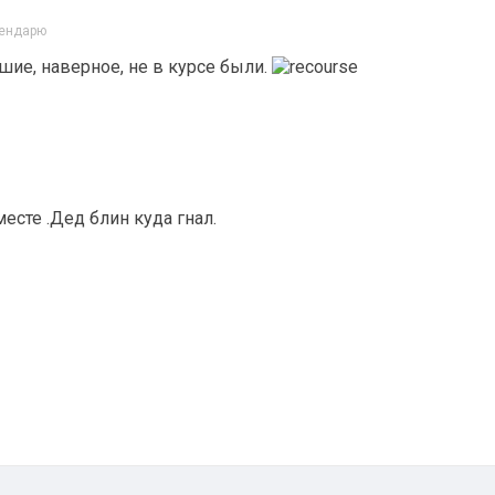
лендарю
вшие, наверное, не в курсе были.
сте .Дед блин куда гнал.