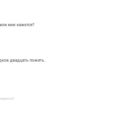
 или мне кажется?
годков двадцать пожить…
 кажется?