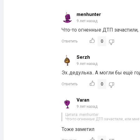
menhunter
9 лет назад
Что-то огненные ДТП зачастили,
0
Ответить
Serzh
9 лет назад
Эх..дедулька.. А могли бы ещё 
0
Ответить
Varan
9 лет назад
Цитата: menhunter
Что-то огненные ДТП зачастили, или мне
Тоже заметил