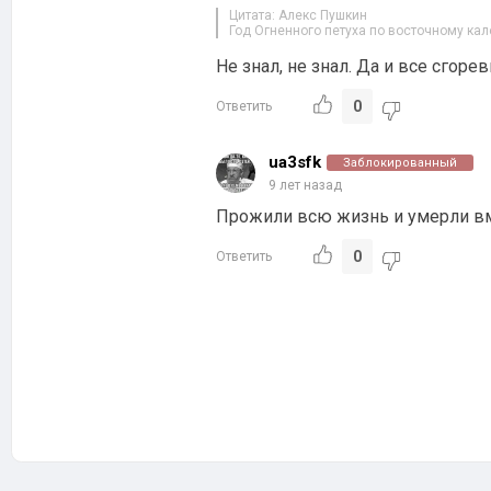
Цитата: Алекс Пушкин
Год Огненного петуха по восточному ка
Не знал, не знал. Да и все сгоре
0
Ответить
ua3sfk
Заблокированный
9 лет назад
Прожили всю жизнь и умерли вме
0
Ответить