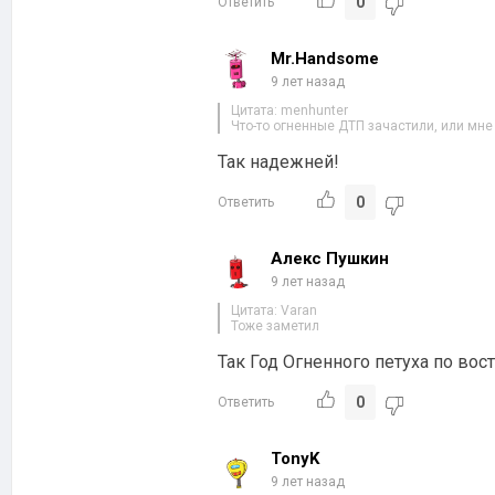
0
Ответить
Mr.Handsome
9 лет назад
Цитата: menhunter
Что-то огненные ДТП зачастили, или мне
Так надежней!
0
Ответить
Алекс Пушкин
9 лет назад
Цитата: Varan
Тоже заметил
Так Год Огненного петуха по вос
0
Ответить
TonyK
9 лет назад