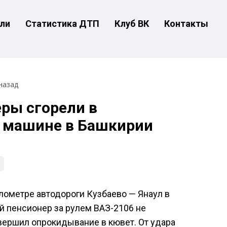
ли
Статистика ДТП
Клуб ВК
Контакты
назад
ры сгорели в
 машине в Башкирии
илометре автодороги Кузбаево — Янаул в
й пенсионер за рулем ВАЗ-2106 не
вершил опрокидывание в кювет. От удара