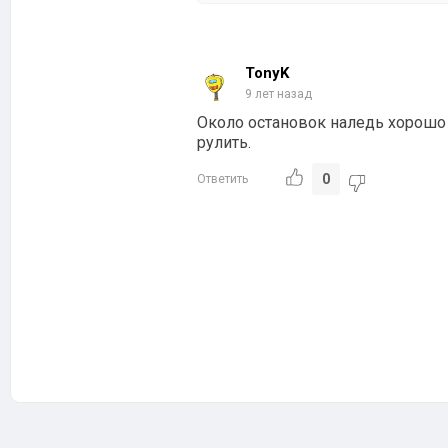
TonyK
9 лет назад
Около остановок наледь хорошо р
рулить.
0
Ответить