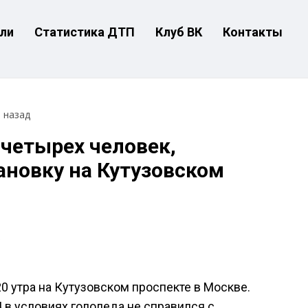
ли
Статистика ДТП
Клуб ВК
Контакты
т назад
четырех человек,
ановку на Кутузовском
0 утра на Кутузовском проспекте в Москве.
 в условиях гололеда не справился с