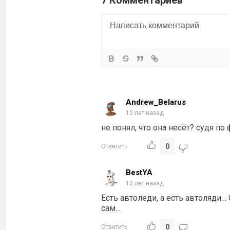
Andrew_Belarus
10 лет назад
не понял, что она несёт? судя по
0
Ответить
BestYA
10 лет назад
Есть автоледи, а есть автоляди
сам…
0
Ответить