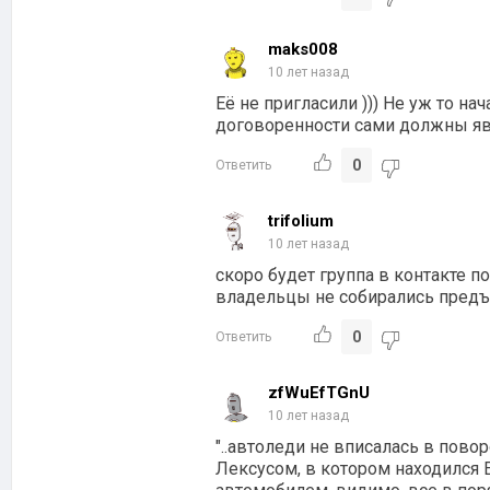
maks008
10 лет назад
Её не пригласили ))) Не уж то н
договоренности сами должны яви
0
Ответить
trifolium
10 лет назад
скоро будет группа в контакте п
владельцы не собирались предъ
0
Ответить
zfWuEfTGnU
10 лет назад
"..автоледи не вписалась в пово
Лексусом, в котором находился Его