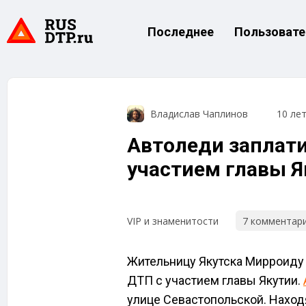
Последнее
Пользовате
Владислав Чаплинов
10 ле
Автоледи заплати
участием главы Я
7 комментар
VIP и знаменитости
Жительницу Якутска Мирроиду 
ДТП с участием главы Якутии.
улице Севастопольской. Находя