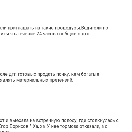
ачали приглашать на такие процедуры.Водители по
ться в течение 24 часов сообщив о дтп .
осле дтп готовых продать почку, кем богатые
являть материальных претензий.
рот и выехала на встречную полосу, где столкнулась с
р Борисов.." Ха, ха. У нее тормоза отказали, а с