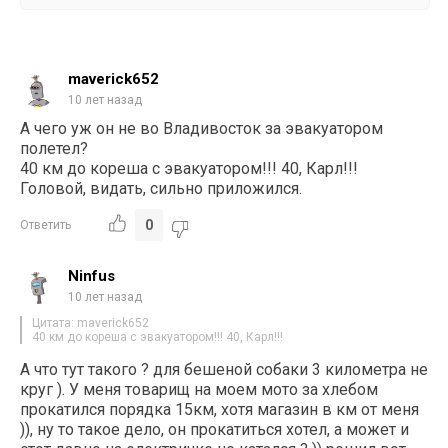
maverick652
10 лет назад
А чего уж он не во Владивосток за эвакуатором
полетел?
40 км до кореша с эвакуатором!!! 40, Карл!!!
Головой, видать, сильно приложился.
0
Ответить
Ninfus
10 лет назад
Цитата: maverick652
40 км до кореша с эвакуатором!!! 40, Карл!!!
А что тут такого ? для бешеной собаки 3 километра не
круг ). У меня товарищ на моем мото за хлебом
прокатился порядка 15км, хотя магазин в км от меня
)), ну то такое дело, он прокатиться хотел, а может и