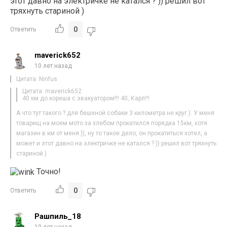
этот давно на электричке не катался ? )) решил вот
тряхнуть стариной )
0
Ответить
maverick652
10 лет назад
Цитата: Ninfus
Цитата: maverick652
40 км до кореша с эвакуатором!!! 40, Карл!!!
А что тут такого ? для бешеной собаки 3 километра не круг ). У меня
товарищ на моем мото за хлебом прокатился порядка 15км, хотя
магазин в км от меня )), ну то такое дело, он прокатиться хотел, а
может и этот давно на электричке не катался ? )) решил вот тряхнуть
стариной )
Точно!
0
Ответить
Рашпиль_18
10 лет назад