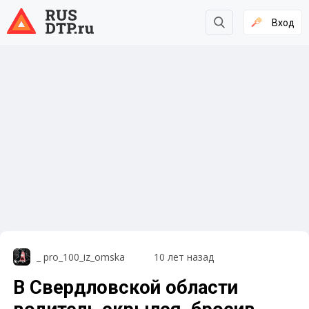
Вход
_ pro_100_iz_omska
10 лет назад
В Свердловской области