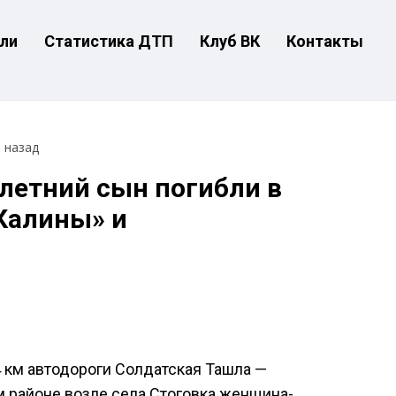
ли
Статистика ДТП
Клуб ВК
Контакты
т назад
летний сын погибли в
Калины» и
4 км автодороги Солдатская Ташла —
 районе возле села Стоговка женщина-