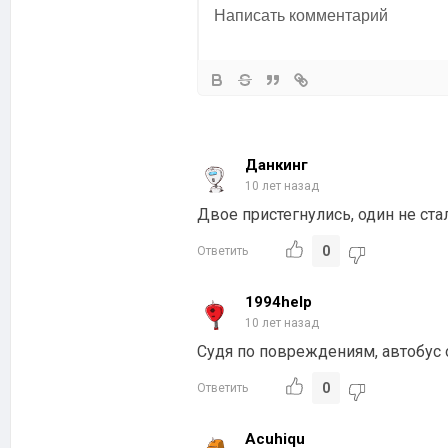
Данкинг
10 лет назад
Двое пристегнулись, один не ста
0
Ответить
1994help
10 лет назад
Судя по повреждениям, автобус о
0
Ответить
Acuhiqu