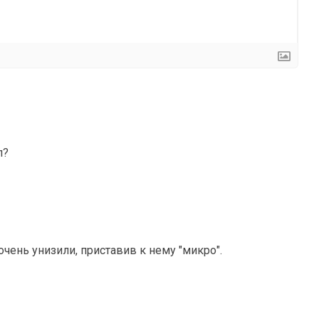
л?
чень унизили, приставив к нему "микро".