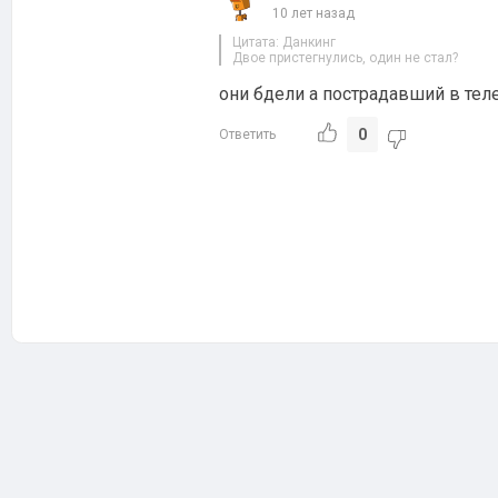
10 лет назад
Цитата: Данкинг
Двое пристегнулись, один не стал?
они бдели а пострадавший в тел
0
Ответить