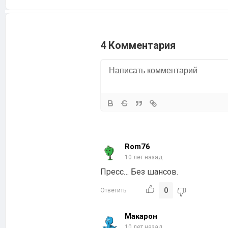
4 Комментария
Rom76
10 лет назад
Пресс… Без шансов.
0
Ответить
Макарон
10 лет назад