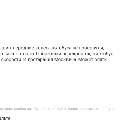
шин, передние колёса автобуса не повёрнуты,
 сказал, что это Т-образный перекрёсток, а автобус
 скорости. И протаранил Москвича. Может опять
редние колёса автобуса не повёрнуты, опавшая листва не тронута…
альте.