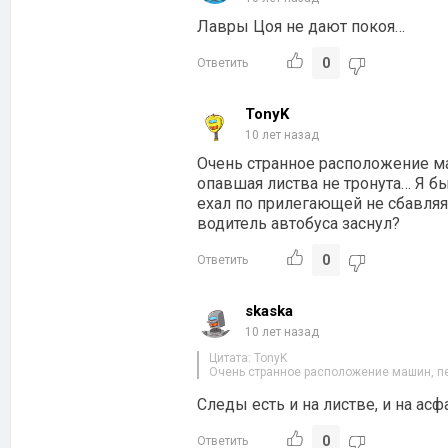
Лавры Цоя не дают покоя…
0
Ответить
TonyK
10 лет назад
Очень странное расположение ма
опавшая листва не тронута… Я бы
ехал по прилегающей не сбавляя
водитель автобуса заснул?
0
Ответить
skaska
10 лет назад
Цитата: TonyK
Очень странное расположение машин, пе
Следы есть и на листве, и на асф
0
Ответить