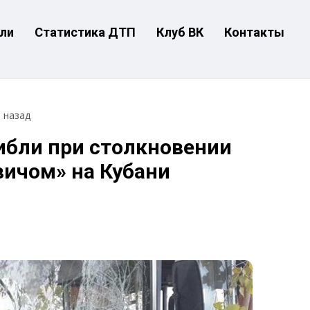
ли
Статистика ДТП
Клуб ВК
Контакты
т назад
ибли при столкновении
вичом» на Кубани