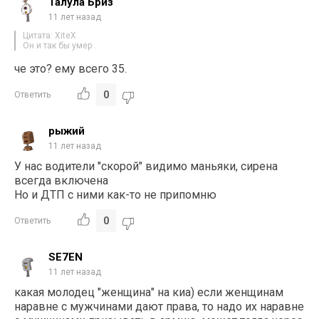
Талула Бриз
11 лет назад
Цитата: XiteX
Он и так бы умер .
че это? ему всего 35.
0
Ответить
рыжий
11 лет назад
У нас водители "скорой" видимо маньяки, сирена
всегда включена
Но и ДТП с ними как-то не припомню
0
Ответить
SE7EN
11 лет назад
какая молодец "женщина" на киа) если женщинам
наравне с мужчинами дают права, то надо их наравне