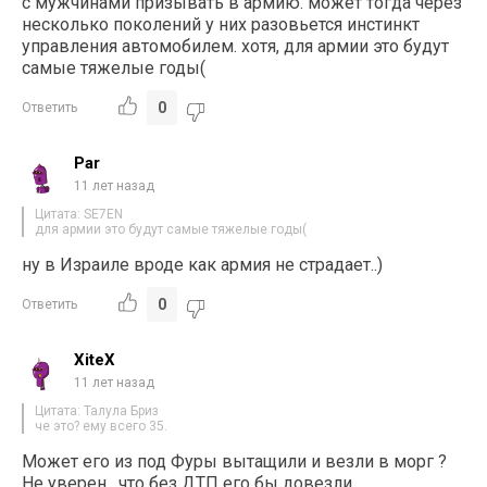
с мужчинами призывать в армию. может тогда через
несколько поколений у них разовьется инстинкт
управления автомобилем. хотя, для армии это будут
самые тяжелые годы(
0
Ответить
Par
11 лет назад
Цитата: SE7EN
для армии это будут самые тяжелые годы(
ну в Израиле вроде как армия не страдает..)
0
Ответить
XiteX
11 лет назад
Цитата: Талула Бриз
че это? ему всего 35.
Может его из под Фуры вытащили и везли в морг ?
Не уверен , что без ДТП его бы довезли .