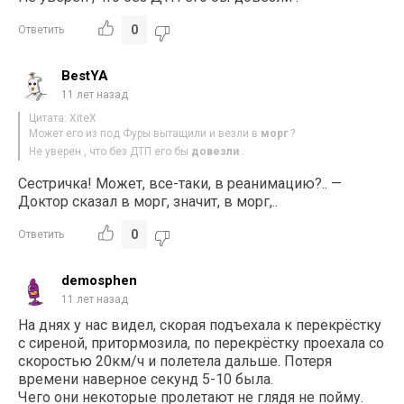
0
Ответить
BestYA
11 лет назад
Цитата: XiteX
Может его из под Фуры вытащили и везли в
морг
?
Не уверен , что без ДТП его бы
довезли
.
Сестричка! Может, все-таки, в реанимацию?.. —
Доктор сказал в морг, значит, в морг,..
0
Ответить
demosphen
11 лет назад
На днях у нас видел, скорая подъехала к перекрёстку
с сиреной, притормозила, по перекрёстку проехала со
скоростью 20км/ч и полетела дальше. Потеря
времени наверное секунд 5-10 была.
Чего они некоторые пролетают не глядя не пойму.