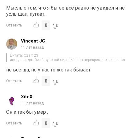
Мысль о том, что я бы ее все равно не увидел и не
услышал, пугает.
0
Ответить
Vincent JC
11 лет назад
Цитата: Czar123
иногда ездят без "звуковой сирены" а на перекрестках включает
не всегда, но у нас то же так бывает.
0
Ответить
XiteX
11 лет назад
Он и так бы умер .
0
Ответить