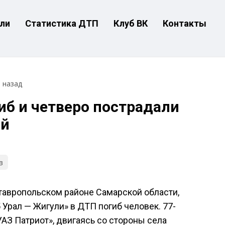
ли
Статистика ДТП
Клуб ВК
Контакты
т назад
иб и четверо пострадали
ой
в
 Ставропольском районе Самарской области,
 Урал — Жигули» в ДТП погиб человек. 77-
АЗ Патриот», двигаясь со стороны села