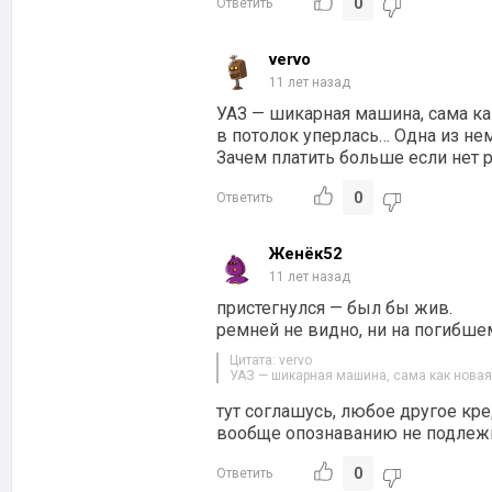
0
Ответить
vervo
11 лет назад
УАЗ — шикарная машина, сама ка
в потолок уперлась… Одна из нем
Зачем платить больше если нет р
0
Ответить
Женёк52
11 лет назад
пристегнулся — был бы жив.
ремней не видно, ни на погибшем
Цитата: vervo
УАЗ — шикарная машина, сама как новая
тут соглашусь, любое другое кр
вообще опознаванию не подлежи
0
Ответить