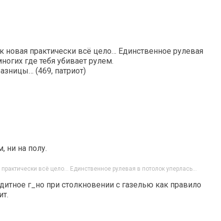
к новая практически всё цело… Единственное рулевая
ногих где тебя убивает рулем.
азницы… (469, патриот)
, ни на полу.
 практически всё цело… Единственное рулевая в потолок уперлась…
едитное г_но при столкновении с газелью как правило
т.