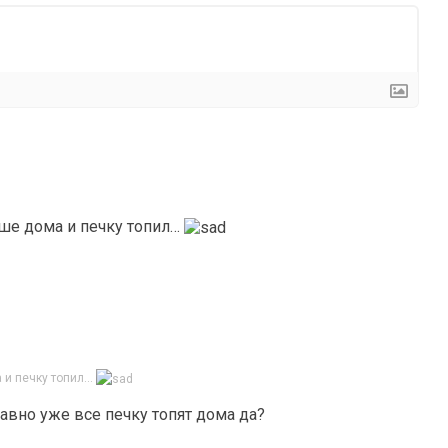
чше дома и печку топил…
а и печку топил…
давно уже все печку топят дома да?