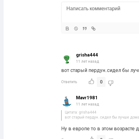
grisha444
11 лет назад
вот старый пердун..сидел бы лу
0
Ответить
Mavr1981
11 лет назад
Цитата: grisha444
вот старый пердун..сидел бы лучше дом
Ну в европе то в этом возрасте 