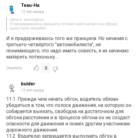
Teau-Ha
12 лет назад
Цитата: demosphen
Я придерживаюсь принципа что мне никто ничего не обязан,
выпустили спасибо!
И я придерживаюсь того же принципа. Но начиная с
третьего-четвёртого "автомобилиста", не
понимающего, что надо иметь совесть, я их начинаю
материть потихоньку…
0
Ответить
bulder
12 лет назад
11.1. Прежде чем начать обгон, водитель обязан
убедиться в том, что полоса движения, на которую он
собирается выехать, свободна на достаточном для
обгона расстоянии и в процессе обгона он не создаст
опасности для движения и помех другим участникам
дорожного движения.
11.2. Водителю запрещается выполнять обгон в