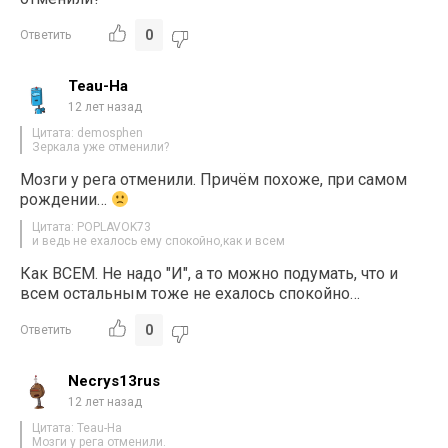
0
Ответить
Teau-Ha
12 лет назад
Цитата: demosphen
Зеркала уже отменили?
Мозги у рега отменили. Причём похоже, при самом
рождении…
Цитата: POPLAVOK73
и ведь не ехалось ему спокойно,как и всем
Как ВСЕМ. Не надо "И", а то можно подумать, что и
всем остальным тоже не ехалось спокойно…
0
Ответить
Necrys13rus
12 лет назад
Цитата: Teau-Ha
Мозги у рега отменили.