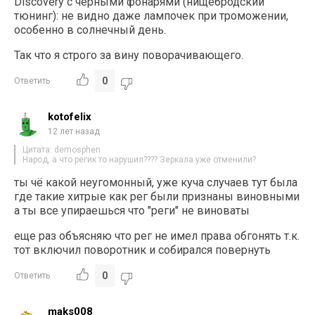
Discovery с черными фонарями (нищебродский
тюнинг): не видно даже лампочек при троможении,
особенно в солнечный день.
Так что я строго за вину поворачивающего.
0
Ответить
kotofelix
12 лет назад
Цитата: demosphen
Народ, а что регик то нарушил???? Зеркала уже отменили?
ты чё какой неугомонный, уже куча случаев тут была
где такие хитрые как рег были признаны виновными
а ты все упираешься что "реги" не виноваты
еще раз объясняю что рег не имел права обгонять т.к.
тот включил поворотник и собирался повернуть
0
Ответить
maks008