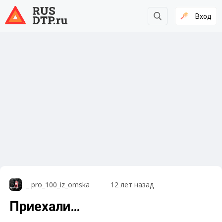
Вход
_ pro_100_iz_omska
12 лет назад
Приехали…