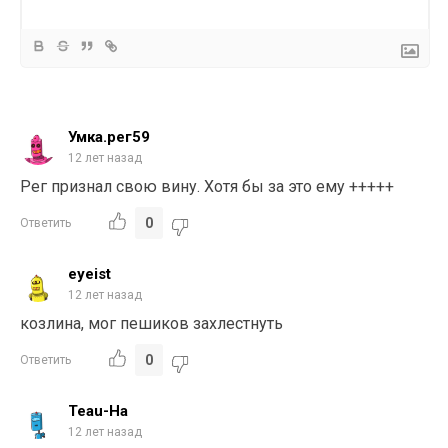
Умка.рег59
12 лет назад
Рег признал свою вину. Хотя бы за это ему +++++
0
Ответить
eyeist
12 лет назад
козлина, мог пешиков захлестнуть
0
Ответить
Teau-Ha
12 лет назад