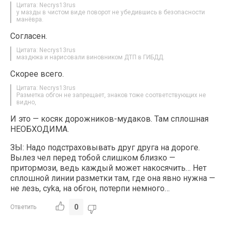
Цитата: Necrys13rus
у мазды в чистом виде поворот не убедившись в безопасности
манёвра.
Согласен.
Цитата: Necrys13rus
маздюка и нарисовали виновником ДТП в ГИБДД.
Скорее всего.
Цитата: Necrys13rus
Разметка обгон не запрещает, знаков тоже соответствующих не
видно,
И это — косяк дорожников-мудаков. Там сплошная
НЕОБХОДИМА.
ЗЫ: Надо подстраховывать друг друга на дороге.
Вылез чел перед тобой слишком близко —
притормози, ведь каждый может накосячить… Нет
сплошной линии разметки там, где она явно нужна —
не лезь, суka, на обгон, потерпи немного…
0
Ответить