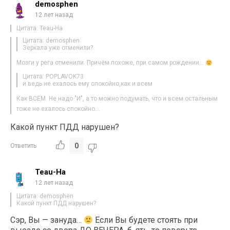
demosphen
12 лет назад
Цитата: Teau-Ha
Цитата: demosphen
Зеркала уже отменили?
Мозги у рега отменили. Причём похоже, при самом рождении…
Цитата: POPLAVOK73
и ведь не ехалось ему спокойно,как и всем
Как ВСЕМ. Не надо "И", а то можно подумать, что и всем остальным
тоже не ехалось спокойно…
Какой пункт ПДД нарушен?
0
Ответить
Teau-Ha
12 лет назад
Цитата: demosphen
Какой пункт ПДД нарушен?
Сэр, Вы — зануда…
Если Вы будете стоять при