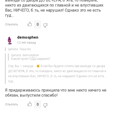
выезде со двора ДО ВЕЧЕРА, б .ять, то поверьте,
никто из двигающихся по главной и не впустивших
Вас, НИЧЕГО, б..ть, не нарушил! Однако это не есть
гуд…
0
Ответить
demosphen
12 лет назад
Цитата: Teau-Ha
Цитата: demosphen
Какой пункт ПДД нарушен?
Сэр, Вы — зануда…
Если Вы будете стоять при выезде со двора
ДО ВЕЧЕРА, б .ять, то поверьте, никто из двигающихся по главной и
не впустивших Вас, НИЧЕГО, б..ть, не нарушил! Однако это не есть
гуд…
Я придерживаюсь принципа что мне никто ничего не
обязан, выпустили спасибо!
0
Ответить