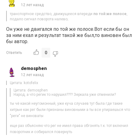
12 лет назад
транспортное средство, движущееся впереди
по той же полосе
,
подало сигнал поворота налево;
Он уже не двигался по той же полосе.Вот если бы он
за ним ехал и результат такой же был,то виновен был
бы автор.
0
Ответить
demosphen
12 лет назад
Цитата: kotofelix
Цитата: demosphen
Народ, а что регик то нарушил???? Зеркала уже отменили?
ты чё какой неугомонный, уже куча случаев тут была где такие
хитрые как рег были признаны виновными а ты все упираешься что
"реги" не виноваты
еще раз объясняю что рег не имел права обгонять т.к. тот включил
поворотник и собирался повернуть