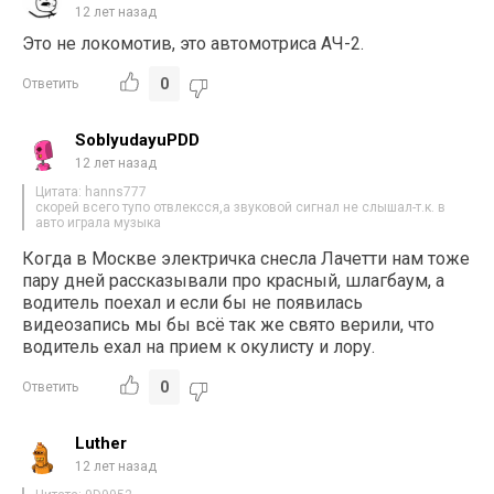
12 лет назад
Это не локомотив, это автомотриса АЧ-2.
0
Ответить
SoblyudayuPDD
12 лет назад
Цитата: hanns777
скорей всего тупо отвлексся,а звуковой сигнал не слышал-т.к. в
авто играла музыка
Когда в Москве электричка снесла Лачетти нам тоже
пару дней рассказывали про красный, шлагбаум, а
водитель поехал и если бы не появилась
видеозапись мы бы всё так же свято верили, что
водитель ехал на прием к окулисту и лору.
0
Ответить
Luther
12 лет назад