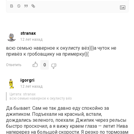
stranax
12 лет назад
всю семью наверное к окулисту вёз)))а чуток не
привёз к гробовщику на примерку(((
0
Ответить
igorgri
12 лет назад
Цитата: stranax
всю семью наверное к окулисту вёз
Да бывает. Сам не так давно еду спокойно за
джипиком. Подъехали на красный, встали,
дождались зеленого, поехали. Джипик через рельсы
быстро проскочил, а я вижу краем глаза — летит Нива
наперерез на большой скорости. Я резко по тормозам