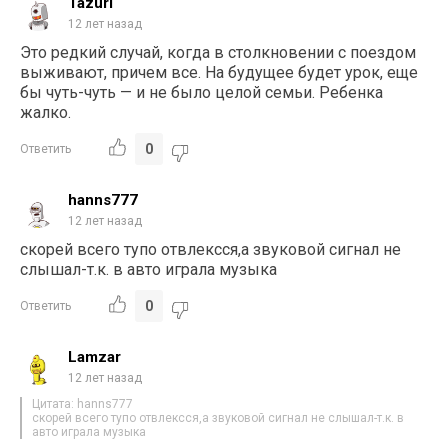
Tazuri
12 лет назад
Это редкий случай, когда в столкновении с поездом
выживают, причем все. На будущее будет урок, еще
бы чуть-чуть — и не было целой семьи. Ребенка
жалко.
0
Ответить
hanns777
12 лет назад
скорей всего тупо отвлексся,а звуковой сигнал не
слышал-т.к. в авто играла музыка
0
Ответить
Lamzar
12 лет назад
Цитата: hanns777
скорей всего тупо отвлексся,а звуковой сигнал не слышал-т.к. в
авто играла музыка