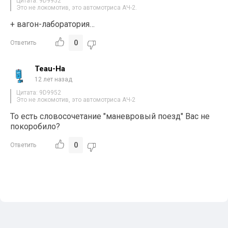
Цитата: 9D9952
Это не локомотив, это автомотриса АЧ-2.
+ вагон-лаборатория…
0
Ответить
Teau-Ha
12 лет назад
Цитата: 9D9952
Это не локомотив, это автомотриса АЧ-2
То есть словосочетание "маневровый поезд" Вас не
покоробило?
0
Ответить