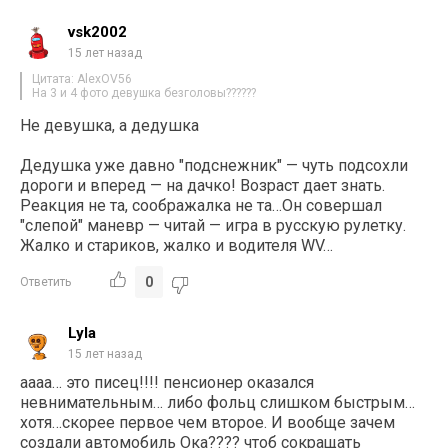
vsk2002
15 лет назад
Цитата: AlexOV56
На 3 и 4 фото девушка безголовы??????
Не девушка, а дедушка
Дедушка уже давно "подснежник" — чуть подсохли
дороги и вперед — на дачко! Возраст дает знать.
Реакция не та, соображалка не та…Он совершал
"слепой" маневр — читай — игра в русскую рулетку.
Жалко и стариков, жалко и водителя WV…
0
Ответить
Lyla
15 лет назад
аааа… это писец!!!! пенсионер оказался
невнимательным… либо фольц слишком быстрым…
хотя…скорее первое чем второе. И вообще зачем
создали автомобиль Ока???? чтоб сокращать