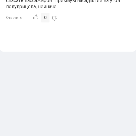
спасать пассажиров. Премиум насадил ее на угол
полуприцепа, неиначе.
0
Ответить