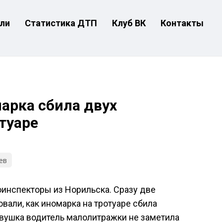
ли
Статистика ДТП
Клуб ВК
Контакты
арка сбила двух
туаре
ев
оинспекторы из Норильска. Сразу две
али, как иномарка на тротуаре сбила
вушка водитель малолитражки не заметила