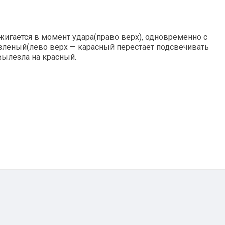
игается в момент удара(право верх), одновременно с
злёный(лево верх — карасный перестает подсвечивать
вылезла на красный.