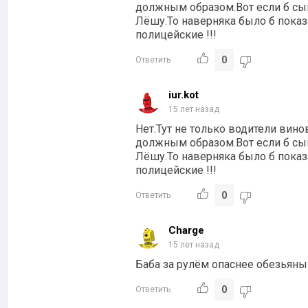
должным образом.Вот если б сын
Лёшу.То наверняка было б показ
полицейские !!!
0
Ответить
iur.kot
15 лет назад
Нет.Тут не только водители вино
должным образом.Вот если б сын
Лёшу.То наверняка было б показ
полицейские !!!
0
Ответить
Charge
15 лет назад
Баба за рулём опаснее обезьяны
0
Ответить