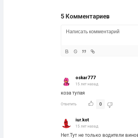
5 Комментариев
oskar777
15 лет назад
коза тупая
0
Ответить
iur.kot
15 лет назад
Нет.Тут не только водители вино