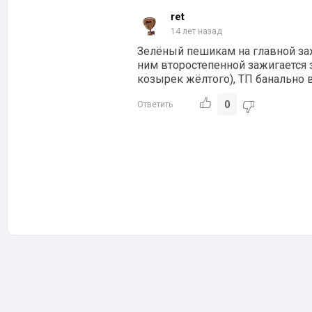
ret
14 лет назад
Зелёный пешикам на главной заж
ним второстепенной зажигается 
козырек жёлтого), ТП банально 
0
Ответить