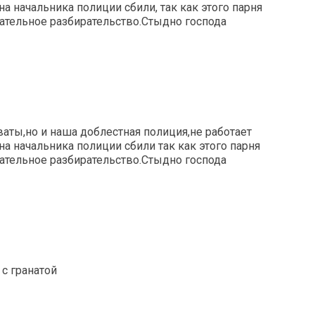
а начальника полиции сбили, так как этого парня
ательное разбирательство.Стыдно господа
ваты,но и наша доблестная полиция,не работает
а начальника полиции сбили так как этого парня
ательное разбирательство.Стыдно господа
 с гранатой