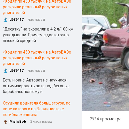
«Ходят по 450 тысяч»: на АвтоВАЗе
раскрыли реальный ресурс новых
двигателей
d989417
час назад
"Десятку" на экоралли в 4,2 л/100 км
укладывали. Причем с достаточно
высокой средней...
«Ходят по 450 тысяч»: на АвтоВАЗе
раскрыли реальный ресурс новых
двигателей
d989417
час назад
Есть нюанс: Автоваз не научился
оптимизировать авто под беговые
барабаны, поэтому в...
Осудили водителя большегруза, по
вине которого во Владивостоке
погибла женщина
7934 просмотра
MishaBob
2 часа назад