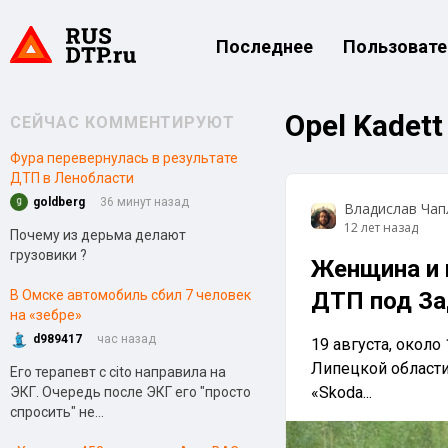
Последнее
Пользовате
Opel Kadett
СЕЙЧАС КОММЕНТИРУЮТ
Фура перевернулась в результате
ДТП в Ленобласти
goldberg
36 минут назад
Владислав Чап
12 лет назад
Почему из дерьма делают
грузовики ?
Женщина и 
В Омске автомобиль сбил 7 человек
ДТП под З
на «зебре»
d989417
час назад
19 августа, около
Липецкой области 
Его терапевт с cito направила на
«Skoda...
ЭКГ. Очередь после ЭКГ его "просто
спросить" не...