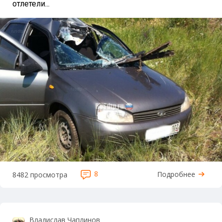
отлетели...
8
Подробнее
8482 просмотра
Владислав Чаплинов