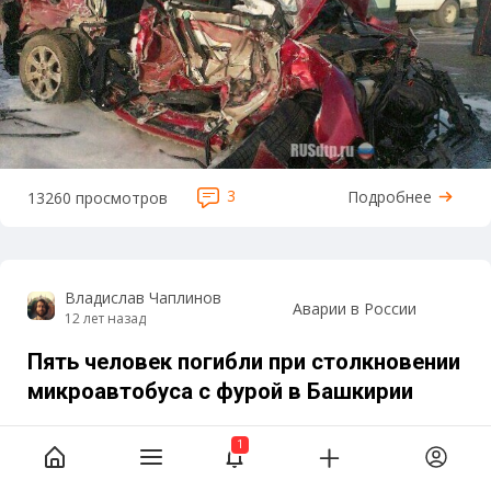
3
Подробнее
13260 просмотров
Владислав Чаплинов
Аварии в России
12 лет назад
Пять человек погибли при столкновении
микроавтобуса с фурой в Башкирии
5 февраля, около двух часов ночи, на федеральной
1
трассе М-5 «Урал» Самара – Уфа – Челябинск
водитель микроавтобуса «IVECO Daily», двигаясь в