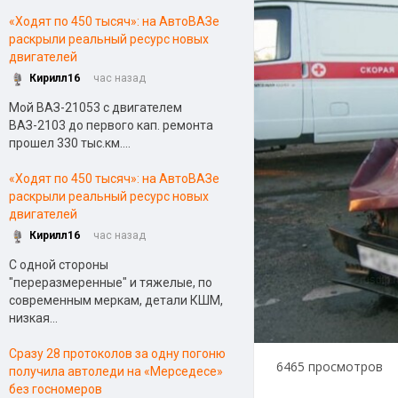
«Ходят по 450 тысяч»: на АвтоВАЗе
раскрыли реальный ресурс новых
двигателей
Кирилл16
час назад
Мой ВАЗ-21053 с двигателем
ВАЗ-2103 до первого кап. ремонта
прошел 330 тыс.км....
«Ходят по 450 тысяч»: на АвтоВАЗе
раскрыли реальный ресурс новых
двигателей
Кирилл16
час назад
С одной стороны
"переразмеренные" и тяжелые, по
современным меркам, детали КШМ,
низкая...
Сразу 28 протоколов за одну погоню
6465 просмотров
получила автоледи на «Мерседесе»
без госномеров