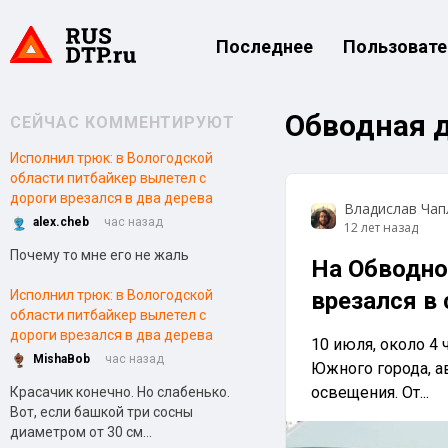
Последнее
Пользовате
Обводная 
СЕЙЧАС КОММЕНТИРУЮТ
Исполнил трюк: в Вологодской
области питбайкер вылетел с
дороги врезался в два дерева
Владислав Чап
alex.cheb
час назад
12 лет назад
Почему то мне его не жаль
На Обводно
Исполнил трюк: в Вологодской
врезался в 
области питбайкер вылетел с
дороги врезался в два дерева
10 июля, около 4 
MishaBob
час назад
Южного города, а
освещения. От...
Красачик конечно. Но слабенько.
Вот, если башкой три сосны
диаметром от 30 см...