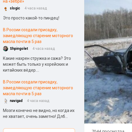
на «зебре»
slogic
4 часа назад
Это просто какой-то пиндец!
В России создали присадку,
замедляющую старение моторного
масла почти в 5 раз
Shpingolet
4 часа назад
Какие нахрен стружка и сажа? Это
может быть только у корейских и
китайских вёдер....
В России создали присадку,
замедляющую старение моторного
масла почти в 5 раз
navigad
4 часа назад
Мозги конечно не видно, но когда их
не хватает, очень заметно! Длб...
7044 просмотра