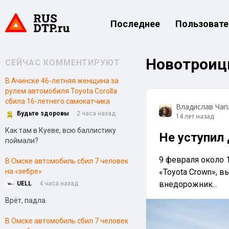
Последнее
Пользовате
Новотроиц
СЕЙЧАС КОММЕНТИРУЮТ
В Ачинске 46-летняя женщина за
рулем автомобиля Toyota Corolla
сбила 16-летнего самокатчика
Владислав Чап
Будьте здоровы
2 часа назад
14 лет назад
Как там в Куеве, всю баллистику
Не уступил 
поймали?
9 февраля около 
В Омске автомобиль сбил 7 человек
на «зебре»
«Toyota Crown», в
внедорожник...
UELL
4 часа назад
Врёт, падла.
В Омске автомобиль сбил 7 человек