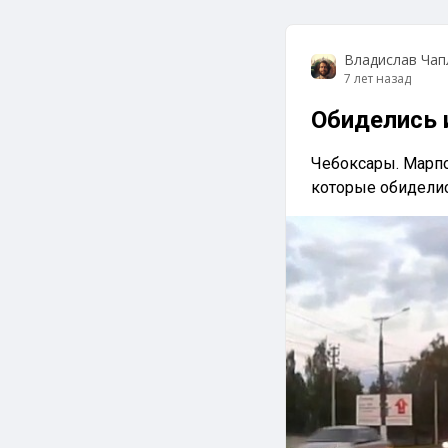
Владислав Чап
7 лет назад
Обиделись 
Чебоксары. Марпо
которые обиделис