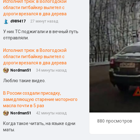
Исполнил трюк: в Вологодской
области питбайкер вылетел с
дороги врезался в два дерева
d989417
27 минут назад
У них ТС поджигали и в вечный путь
отправляли.
Исполнил трюк: в Вологодской
области питбайкер вылетел с
дороги врезался в два дерева
Nordman51
34 минуты назад
Люблю такие видео.
В России создали присадку,
замедляющую старение моторного
масла почти в 5 раз
Nordman51
42 минуты назад
880 просмотров
Когда такое читать, на языке одни
маты.