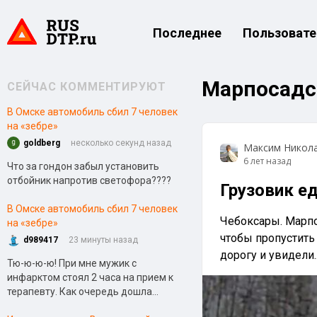
Последнее
Пользовате
Марпосадс
СЕЙЧАС КОММЕНТИРУЮТ
В Омске автомобиль сбил 7 человек
на «зебре»
goldberg
несколько секунд назад
Максим Никол
6 лет назад
Что за гондон забыл установить
отбойник напротив светофора????
Грузовик е
В Омске автомобиль сбил 7 человек
Чебоксары. Марпо
на «зебре»
чтобы пропустить
d989417
23 минуты назад
дорогу и увидели..
Тю-ю-ю-ю! При мне мужик с
инфарктом стоял 2 часа на прием к
терапевту. Как очередь дошла...