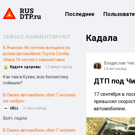
Последнее
Пользовате
Кадала
СЕЙЧАС КОММЕНТИРУЮТ
В Ачинске 46-летняя женщина за
рулем автомобиля Toyota Corolla
сбила 16-летнего самокатчика
Владислав Чап
Будьте здоровы
12 минут назад
14 лет назад
Как там в Куеве, всю баллистику
ДТП под Чи
поймали?
17 сентября в по
В Омске автомобиль сбил 7 человек
на «зебре»
превысил скорость
автомобилем...
UELL
2 часа назад
Врёт, падла.
В Омске автомобиль сбил 7 человек