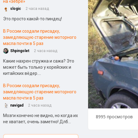
на «зебре»
slogic
2 часа назад
Это просто какой-то пиндец!
В России создали присадку,
замедляющую старение моторного
масла почти в 5 раз
Shpingolet
2 часа назад
Какие нахрен стружка и сажа? Это
может быть только у корейских и
китайских вёдер....
В России создали присадку,
замедляющую старение моторного
масла почти в 5 раз
navigad
2 часа назад
Мозги конечно не видно, но когда их
8995 просмотров
не хватает, очень заметно! Длб...