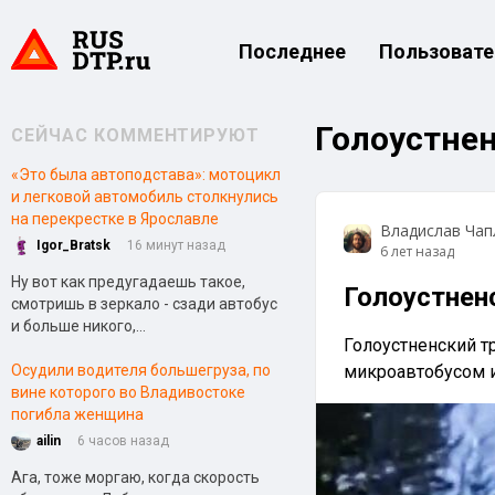
Последнее
Пользовате
Голоустнен
СЕЙЧАС КОММЕНТИРУЮТ
«Это была автоподстава»: мотоцикл
и легковой автомобиль столкнулись
на перекрестке в Ярославле
Владислав Чап
Igor_Bratsk
16 минут назад
6 лет назад
Ну вот как предугадаешь такое,
Голоустнен
смотришь в зеркало - сзади автобус
и больше никого,...
Голоустненский тр
Осудили водителя большегруза, по
микроавтобусом и
вине которого во Владивостоке
погибла женщина
ailin
6 часов назад
Ага, тоже моргаю, когда скорость