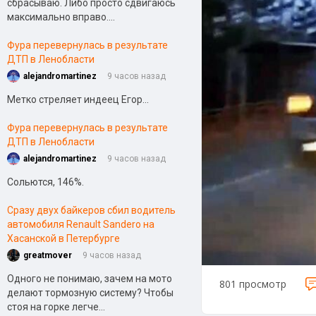
сбрасываю. Либо просто сдвигаюсь
максимально вправо....
Фура перевернулась в результате
ДТП в Ленобласти
alejandromartinez
9 часов назад
Метко стреляет индеец Егор...
Фура перевернулась в результате
ДТП в Ленобласти
alejandromartinez
9 часов назад
Сольются, 146%.
Сразу двух байкеров сбил водитель
автомобиля Renault Sandero на
Хасанской в Петербурге
greatmover
9 часов назад
Одного не понимаю, зачем на мото
801 просмотр
делают тормозную систему? Чтобы
стоя на горке легче...