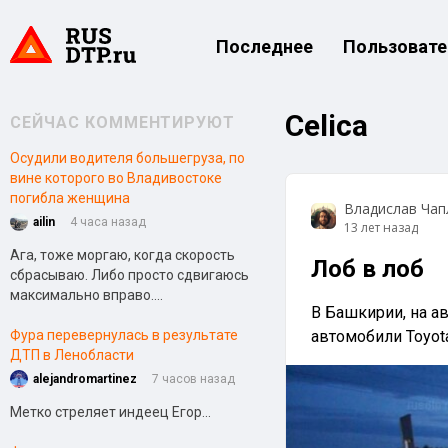
Последнее
Пользовате
Celica
СЕЙЧАС КОММЕНТИРУЮТ
Осудили водителя большегруза, по
вине которого во Владивостоке
погибла женщина
Владислав Чап
ailin
4 часа назад
13 лет назад
Ага, тоже моргаю, когда скорость
Лоб в лоб
сбрасываю. Либо просто сдвигаюсь
максимально вправо....
В Башкирии, на а
Фура перевернулась в результате
автомобили Toyota
ДТП в Ленобласти
alejandromartinez
7 часов назад
Метко стреляет индеец Егор...