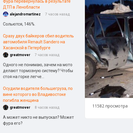
Фура перевернулась в результате
ДТП в Ленобласти
alejandromartinez
7 часов назад
Сольются, 146%.
Сразу двух байкеров сбил водитель
автомобиля Renault Sandero на
Хасанской в Петербурге
greatmover
7 часов назад
Одного не понимаю, зачем на мото
делают тормозную систему? Чтобы
стоя на горке легче...
Осудили водителя большегруза, по
вине которого во Владивостоке
погибла женщина
11582 просмотра
greatmover
8 часов назад
А может никто не выпускал? Может
фура его?