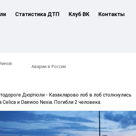
ли
Статистика ДТП
Клуб ВК
Контакты
линов
Аварии в России
втодороге Дюртюли - Казакларово лоб в лоб столкнулись
 Celica и Daewoo Nexia. Погибли 2 человека.